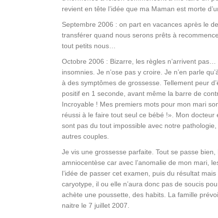
revient en tête l’idée que ma Maman est morte d
Septembre 2006 : on part en vacances après le de
transférer quand nous serons prêts à recommence
tout petits nous…
Octobre 2006 : Bizarre, les règles n’arrivent pas… 
insomnies. Je n’ose pas y croire. Je n’en parle q
à des symptômes de grossesse. Tellement peur d’ê
positif en 1 seconde, avant même la barre de contrôl
Incroyable ! Mes premiers mots pour mon mari sont
réussi à le faire tout seul ce bébé !». Mon docteu
sont pas du tout impossible avec notre pathologie,
autres couples.
Je vis une grossesse parfaite. Tout se passe bien, 
amniocentèse car avec l’anomalie de mon mari, les
l’idée de passer cet examen, puis du résultat mais
caryotype, il ou elle n’aura donc pas de soucis po
achète une poussette, des habits. La famille prévoi
naitre le 7 juillet 2007.