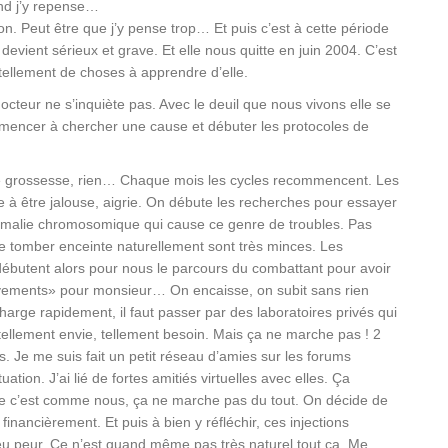
and j’y repense…
n. Peut être que j’y pense trop… Et puis c’est à cette période
vient sérieux et grave. Et elle nous quitte en juin 2004. C’est
 tellement de choses à apprendre d’elle.
octeur ne s’inquiète pas. Avec le deuil que nous vivons elle se
commencer à chercher une cause et débuter les protocoles de
de grossesse, rien… Chaque mois les cycles recommencent. Les
 à être jalouse, aigrie. On débute les recherches pour essayer
omalie chromosomique qui cause ce genre de troubles. Pas
 tomber enceinte naturellement sont très minces. Les
ébutent alors pour nous le parcours du combattant pour avoir
lèvements» pour monsieur… On encaisse, on subit sans rien
harge rapidement, il faut passer par des laboratoires privés qui
a tellement envie, tellement besoin. Mais ça ne marche pas ! 2
 Je me suis fait un petit réseau d’amies sur les forums
ion. J’ai lié de fortes amitiés virtuelles avec elles. Ça
utre c’est comme nous, ça ne marche pas du tout. On décide de
inancièrement. Et puis à bien y réfléchir, ces injections
u peur. Ce n’est quand même pas très naturel tout ça. Me