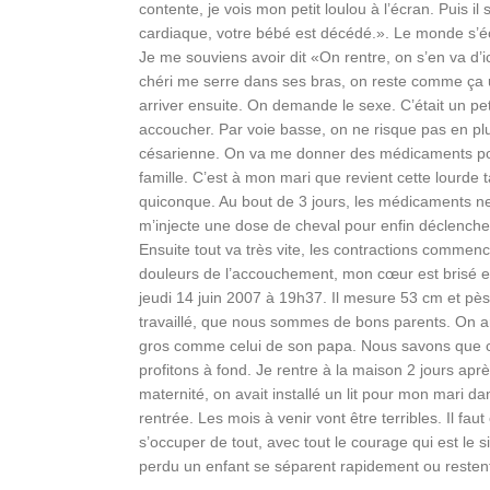
contente, je vois mon petit loulou à l’écran. Puis il 
cardiaque, votre bébé est décédé.». Le monde s’éc
Je me souviens avoir dit «On rentre, on s’en va d’i
chéri me serre dans ses bras, on reste comme ça 
arriver ensuite. On demande le sexe. C’était un pet
accoucher. Par voie basse, on ne risque pas en p
césarienne. On va me donner des médicaments pour
famille. C’est à mon mari que revient cette lourde t
quiconque. Au bout de 3 jours, les médicaments ne 
m’injecte une dose de cheval pour enfin déclencher l
Ensuite tout va très vite, les contractions commenc
douleurs de l’accouchement, mon cœur est brisé et c’
jeudi 14 juin 2007 à 19h37. Il mesure 53 cm et pès
travaillé, que nous sommes de bons parents. On ar
gros comme celui de son papa. Nous savons que ce
profitons à fond. Je rentre à la maison 2 jours apr
maternité, on avait installé un lit pour mon mari
rentrée. Les mois à venir vont être terribles. Il fa
s’occuper de tout, avec tout le courage qui est le s
perdu un enfant se séparent rapidement ou restent