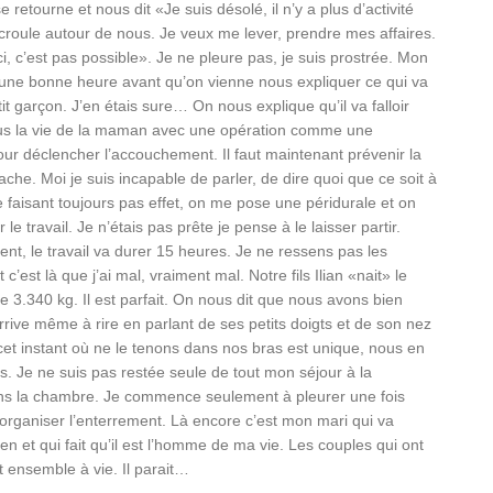
se retourne et nous dit «Je suis désolé, il n’y a plus d’activité
roule autour de nous. Je veux me lever, prendre mes affaires.
ci, c’est pas possible». Je ne pleure pas, je suis prostrée. Mon
une bonne heure avant qu’on vienne nous expliquer ce qui va
it garçon. J’en étais sure… On nous explique qu’il va falloir
lus la vie de la maman avec une opération comme une
 déclencher l’accouchement. Il faut maintenant prévenir la
ache. Moi je suis incapable de parler, de dire quoi que ce soit à
faisant toujours pas effet, on me pose une péridurale et on
e travail. Je n’étais pas prête je pense à le laisser partir.
ent, le travail va durer 15 heures. Je ne ressens pas les
est là que j’ai mal, vraiment mal. Notre fils Ilian «nait» le
e 3.340 kg. Il est parfait. On nous dit que nous avons bien
rive même à rire en parlant de ses petits doigts et de son nez
t instant où ne le tenons dans nos bras est unique, nous en
ès. Je ne suis pas restée seule de tout mon séjour à la
 dans la chambre. Je commence seulement à pleurer une fois
ut organiser l’enterrement. Là encore c’est mon mari qui va
ien et qui fait qu’il est l’homme de ma vie. Les couples qui ont
 ensemble à vie. Il parait…