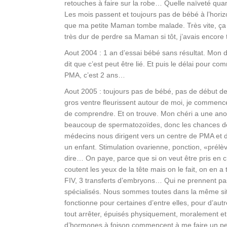
retouches à faire sur la robe… Quelle naïveté qu
Les mois passent et toujours pas de bébé à l’horizo
que ma petite Maman tombe malade. Très vite, ça de
très dur de perdre sa Maman si tôt, j’avais encore
Aout 2004 : 1 an d’essai bébé sans résultat. Mon d
dit que c’est peut être lié. Et puis le délai pour 
PMA, c’est 2 ans…
Aout 2005 : toujours pas de bébé, pas de début 
gros ventre fleurissent autour de moi, je commence
de comprendre. Et on trouve. Mon chéri a une an
beaucoup de spermatozoïdes, donc les chances de
médecins nous dirigent vers un centre de PMA et d
un enfant. Stimulation ovarienne, ponction, «pré
dire… On paye, parce que si on veut être pris en c
coutent les yeux de la tête mais on le fait, on en 
FIV, 3 transferts d’embryons… Qui ne prennent pas.
spécialisés. Nous sommes toutes dans la même situat
fonctionne pour certaines d’entre elles, pour d’a
tout arrêter, épuisés physiquement, moralement et f
d’hormones à foison commencent à me faire un pe