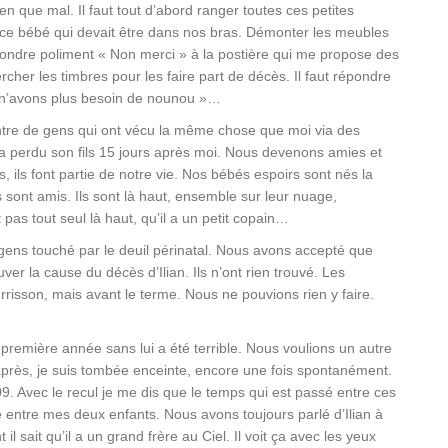
 que mal. Il faut tout d’abord ranger toutes ces petites
c ce bébé qui devait être dans nos bras. Démonter les meubles
ondre poliment « Non merci » à la postière qui me propose des
rcher les timbres pour les faire part de décès. Il faut répondre
 n’avons plus besoin de nounou »…
ntre de gens qui ont vécu la même chose que moi via des
a perdu son fils 15 jours après moi. Nous devenons amies et
, ils font partie de notre vie. Nos bébés espoirs sont nés la
ont amis. Ils sont là haut, ensemble sur leur nuage,
as tout seul là haut, qu’il a un petit copain…
 gens touché par le deuil périnatal. Nous avons accepté que
ver la cause du décès d’Ilian. Ils n’ont rien trouvé. Les
risson, mais avant le terme. Nous ne pouvions rien y faire.
 première année sans lui a été terrible. Nous voulions un autre
 après, je suis tombée enceinte, encore une fois spontanément.
9. Avec le recul je me dis que le temps qui est passé entre ces
e entre mes deux enfants. Nous avons toujours parlé d’Ilian à
il sait qu’il a un grand frère au Ciel. Il voit ça avec les yeux