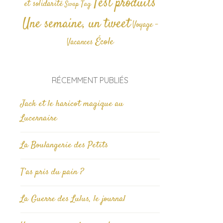
Test produits
et solidarité
Tag
Swap
Une semaine, un tweet
Voyage -
École
Vacances
RÉCEMMENT PUBLIÉS
Jack et le haricot magique au
Lucernaire
La Boulangerie des Petits
T’as pris du pain ?
La Guerre des Lulus, le journal