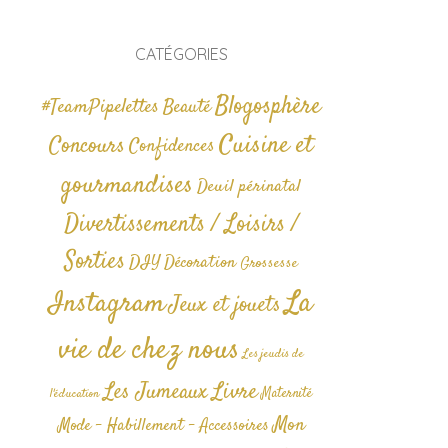
CATÉGORIES
Blogosphère
#TeamPipelettes
Beauté
Cuisine et
Concours
Confidences
gourmandises
Deuil périnatal
Divertissements / Loisirs /
Sorties
DIY
Décoration
Grossesse
La
Instagram
Jeux et jouets
vie de chez nous
Les jeudis de
Livre
Les Jumeaux
Maternité
l'éducation
Mon
Mode - Habillement - Accessoires