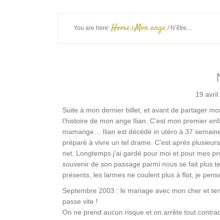
Home
Mon ange
You are here:
/
/
N’être…
19 avri
Suite à mon dernier billet, et avant de partager mon
l’histoire de mon ange Ilian. C’est mon premier en
mamange… Ilian est décédé in utéro à 37 semain
préparé à vivre un tel drame. C’est après plusieurs 
net. Longtemps j’ai gardé pour moi et pour mes p
souvenir de son passage parmi nous se fait plus ten
présents, les larmes ne coulent plus à flot, je p
Septembre 2003 : le mariage avec mon cher et ten
passe vite !
On ne prend aucun risque et on arrête tout contrace