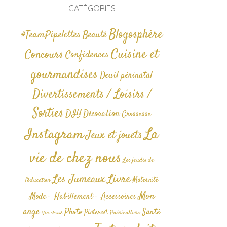
CATÉGORIES
Blogosphère
#TeamPipelettes
Beauté
Cuisine et
Concours
Confidences
gourmandises
Deuil périnatal
Divertissements / Loisirs /
Sorties
DIY
Décoration
Grossesse
La
Instagram
Jeux et jouets
vie de chez nous
Les jeudis de
Livre
Les Jumeaux
Maternité
l'éducation
Mon
Mode - Habillement - Accessoires
ange
Photo
Santé
Pinterest
Puériculture
Non classé