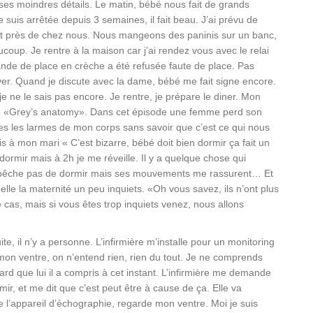
ses moindres détails. Le matin, bébé nous fait de grands
uis arrêtée depuis 3 semaines, il fait beau. J’ai prévu de
out près de chez nous. Nous mangeons des paninis sur un banc,
aucoup. Je rentre à la maison car j’ai rendez vous avec le relai
ande de place en crèche a été refusée faute de place. Pas
uver. Quand je discute avec la dame, bébé me fait signe encore.
je ne le sais pas encore. Je rentre, je prépare le diner. Mon
e «Grey’s anatomy». Dans cet épisode une femme perd son
tes les larmes de mon corps sans savoir que c’est ce qui nous
 à mon mari « C’est bizarre, bébé doit bien dormir ça fait un
ormir mais à 2h je me réveille. Il y a quelque chose qui
m’empêche pas de dormir mais ses mouvements me rassurent… Et
pelle la maternité un peu inquiets. «Oh vous savez, ils n’ont plus
 cas, mais si vous êtes trop inquiets venez, nous allons
te, il n’y a personne. L’infirmière m’installe pour un monitoring
on ventre, on n’entend rien, rien du tout. Je ne comprends
rd que lui il a compris à cet instant. L’infirmière me demande
mir, et me dit que c’est peut être à cause de ça. Elle va
 l’appareil d’échographie, regarde mon ventre. Moi je suis