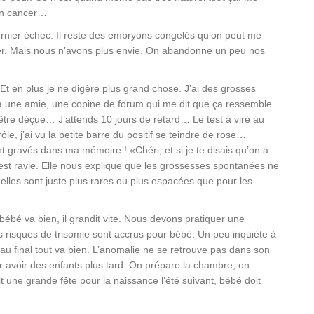
’un cancer…
rnier échec. Il reste des embryons congelés qu’on peut me
r. Mais nous n’avons plus envie. On abandonne un peu nos
Et en plus je ne digère plus grand chose. J’ai des grosses
u’à une amie, une copine de forum qui me dit que ça ressemble
tre déçue… J’attends 10 jours de retard… Le test a viré au
e, j’ai vu la petite barre du positif se teindre de rose…
 gravés dans ma mémoire ! «Chéri, et si je te disais qu’on a
r est ravie. Elle nous explique que les grossesses spontanées ne
 elles sont juste plus rares ou plus espacées que pour les
bébé va bien, il grandit vite. Nous devons pratiquer une
 risques de trisomie sont accrus pour bébé. Un peu inquiète à
 au final tout va bien. L’anomalie ne se retrouve pas dans son
ur avoir des enfants plus tard. On prépare la chambre, on
t une grande fête pour la naissance l’été suivant, bébé doit