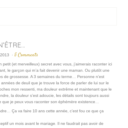
N’ÊTRE…
5 Comments
l 2013
·
 petit (et merveilleux) secret avec vous, j’aimerais raconter ici
fant, le garçon qui m’a fait devenir une maman. Ou plutôt une
es de grossesse. A 3 semaines du terme… Personne n’est
années de deuil que je trouve la force de parler de lui sur le
roches mon ressenti, ma douleur extrême et maintenant que le
dre, la douleur s’est adoucie, les détails sont toujours aussi
ense que je peux vous raconter son éphémère existence…
dre… Ça va faire 10 ans cette année, c’est fou ce que ça
ptif un mois avant le mariage. Il ne faudrait pas avoir de