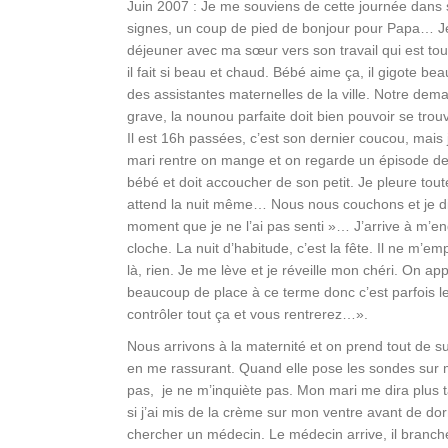
Juin 2007 : Je me souviens de cette journée dans 
signes, un coup de pied de bonjour pour Papa… Je s
déjeuner avec ma sœur vers son travail qui est t
il fait si beau et chaud. Bébé aime ça, il gigote be
des assistantes maternelles de la ville. Notre dem
grave, la nounou parfaite doit bien pouvoir se tro
Il est 16h passées, c’est son dernier coucou, mais 
mari rentre on mange et on regarde un épisode d
bébé et doit accoucher de son petit. Je pleure tou
attend la nuit même… Nous nous couchons et je dis
moment que je ne l’ai pas senti »… J’arrive à m’end
cloche. La nuit d’habitude, c’est la fête. Il ne 
là, rien. Je me lève et je réveille mon chéri. On ap
beaucoup de place à ce terme donc c’est parfois le
contrôler tout ça et vous rentrerez…».
Nous arrivons à la maternité et on prend tout de sui
en me rassurant. Quand elle pose les sondes sur m
pas, je ne m’inquiète pas. Mon mari me dira plus ta
si j’ai mis de la crème sur mon ventre avant de dor
chercher un médecin. Le médecin arrive, il branche