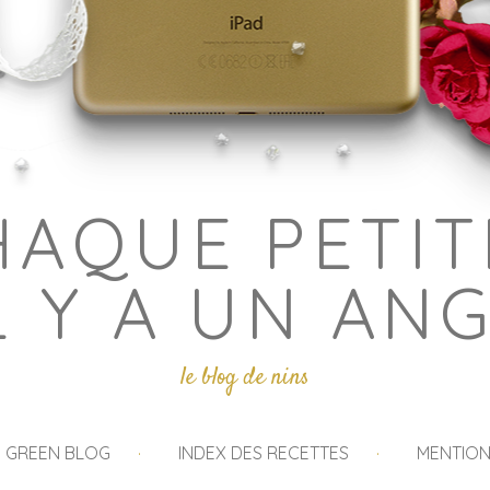
HAQUE PETIT
L Y A UN AN
le blog de nins
I GREEN BLOG
INDEX DES RECETTES
MENTION