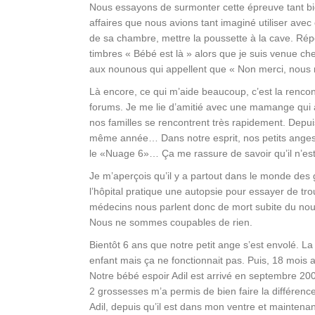
Nous essayons de surmonter cette épreuve tant bien
affaires que nous avions tant imaginé utiliser ave
de sa chambre, mettre la poussette à la cave. Rép
timbres « Bébé est là » alors que je suis venue che
aux nounous qui appellent que « Non merci, nous
Là encore, ce qui m’aide beaucoup, c’est la renco
forums. Je me lie d’amitié avec une mamange qui 
nos familles se rencontrent très rapidement. Depuis
même année… Dans notre esprit, nos petits anges s
le «Nuage 6»… Ça me rassure de savoir qu’il n’est p
Je m’aperçois qu’il y a partout dans le monde des
l’hôpital pratique une autopsie pour essayer de trou
médecins nous parlent donc de mort subite du nour
Nous ne sommes coupables de rien.
Bientôt 6 ans que notre petit ange s’est envolé. La
enfant mais ça ne fonctionnait pas. Puis, 18 mois
Notre bébé espoir Adil est arrivé en septembre 200
2 grossesses m’a permis de bien faire la différenc
Adil, depuis qu’il est dans mon ventre et maintenant 