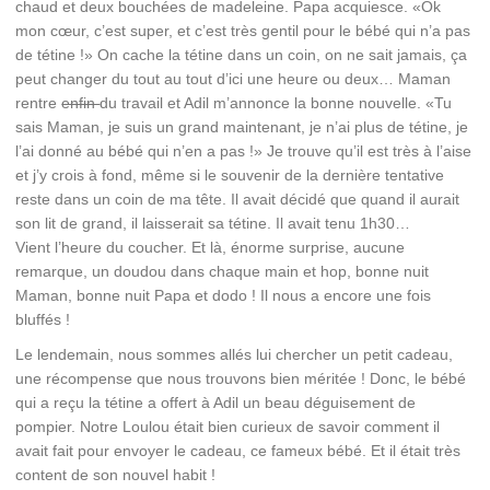
chaud et deux bouchées de madeleine. Papa acquiesce. «Ok
mon cœur, c’est super, et c’est très gentil pour le bébé qui n’a pas
de tétine !» On cache la tétine dans un coin, on ne sait jamais, ça
peut changer du tout au tout d’ici une heure ou deux… Maman
rentre
enfin
du travail et Adil m’annonce la bonne nouvelle. «Tu
sais Maman, je suis un grand maintenant, je n’ai plus de tétine, je
l’ai donné au bébé qui n’en a pas !» Je trouve qu’il est très à l’aise
et j’y crois à fond, même si le souvenir de la dernière tentative
reste dans un coin de ma tête. Il avait décidé que quand il aurait
son lit de grand, il laisserait sa tétine. Il avait tenu 1h30…
Vient l’heure du coucher. Et là, énorme surprise, aucune
remarque, un doudou dans chaque main et hop, bonne nuit
Maman, bonne nuit Papa et dodo ! Il nous a encore une fois
bluffés !
Le lendemain, nous sommes allés lui chercher un petit cadeau,
une récompense que nous trouvons bien méritée ! Donc, le bébé
qui a reçu la tétine a offert à Adil un beau déguisement de
pompier. Notre Loulou était bien curieux de savoir comment il
avait fait pour envoyer le cadeau, ce fameux bébé. Et il était très
content de son nouvel habit !