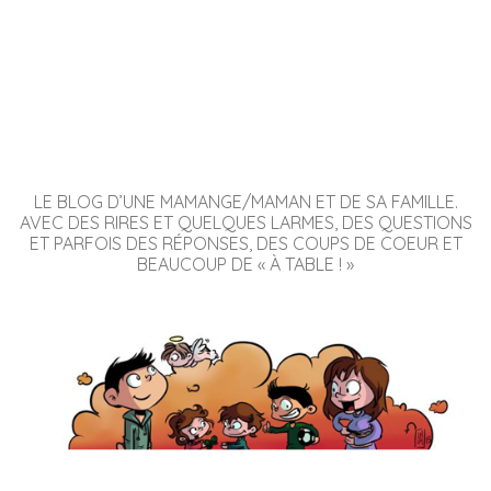
LE BLOG D’UNE MAMANGE/MAMAN ET DE SA FAMILLE.
AVEC DES RIRES ET QUELQUES LARMES, DES QUESTIONS
ET PARFOIS DES RÉPONSES, DES COUPS DE COEUR ET
BEAUCOUP DE « À TABLE ! »