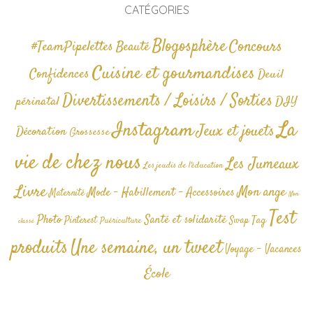
CATÉGORIES
Blogosphère
Concours
#TeamPipelettes
Beauté
Cuisine et gourmandises
Confidences
Deuil
Divertissements / Loisirs / Sorties
périnatal
DIY
La
Instagram
Jeux et jouets
Décoration
Grossesse
vie de chez nous
Les Jumeaux
Les jeudis de l'éducation
Livre
Mon ange
Mode - Habillement - Accessoires
Maternité
Non
Test
Photo
Santé et solidarité
Tag
Pinterest
Swap
Puériculture
classé
produits
Une semaine, un tweet
Voyage - Vacances
École