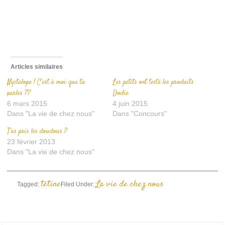
un
ami(ouvre
dans
une
nouvelle
fenêtre)
Articles similaires
Nyctalope ! C’est à moi que tu
Les petits ont testé les produits
parles ??
Dodie
6 mars 2015
4 juin 2015
Dans "La vie de chez nous"
Dans "Concours"
T’as pris les doudous ?
23 février 2013
Dans "La vie de chez nous"
tétine
La vie de chez nous
Tagged:
Filed Under: