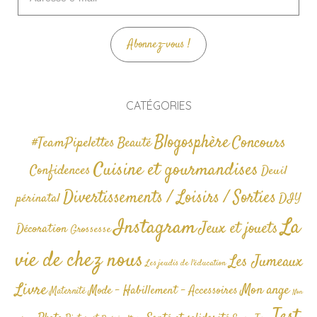
e-
mail
Abonnez-vous !
CATÉGORIES
Blogosphère
Concours
#TeamPipelettes
Beauté
Cuisine et gourmandises
Confidences
Deuil
Divertissements / Loisirs / Sorties
périnatal
DIY
La
Instagram
Jeux et jouets
Décoration
Grossesse
vie de chez nous
Les Jumeaux
Les jeudis de l'éducation
Livre
Mon ange
Mode - Habillement - Accessoires
Maternité
Non