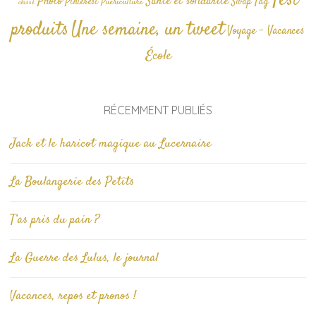
Test
Photo
Santé et solidarité
Tag
Pinterest
Swap
Puériculture
classé
produits
Une semaine, un tweet
Voyage - Vacances
École
RÉCEMMENT PUBLIÉS
Jack et le haricot magique au Lucernaire
La Boulangerie des Petits
T’as pris du pain ?
La Guerre des Lulus, le journal
Vacances, repos et pronos !