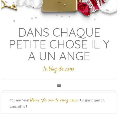
DANS CHAQUE
PETITE CHOSE IL Y
A UN ANGE
le blog de nins
Home
La vie de chez nous
You are here:
/
/
Un grand garçon,
sans tétine !