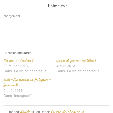
sur
sur
un
Facebook(ouvre
J’aime ça :
Twitter(ouvre
lien
dans
dans
par
une
une
e-
nouvelle
nouvelle
mail
chargement…
fenêtre)
fenêtre)
à
un
ami(ouvre
dans
une
nouvelle
fenêtre)
Articles similaires
T’as pris les doudous ?
Un grand garçon, sans tétine !
23 février 2013
4 avril 2013
Dans "La vie de chez nous"
Dans "La vie de chez nous"
Série – Ma semaine en Instagram –
Semaine 31
2 août 2015
Dans "Instagram"
doudou
La vie de chez nous
Tagged:
Filed Under: