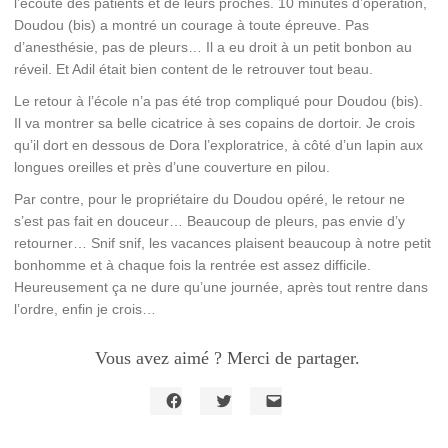
l’écoute des patients et de leurs proches. 10 minutes d’opération,
Doudou (bis) a montré un courage à toute épreuve. Pas
d’anesthésie, pas de pleurs… Il a eu droit à un petit bonbon au
réveil. Et Adil était bien content de le retrouver tout beau.
Le retour à l’école n’a pas été trop compliqué pour Doudou (bis).
Il va montrer sa belle cicatrice à ses copains de dortoir. Je crois
qu’il dort en dessous de Dora l’exploratrice, à côté d’un lapin aux
longues oreilles et près d’une couverture en pilou.
Par contre, pour le propriétaire du Doudou opéré, le retour ne
s’est pas fait en douceur… Beaucoup de pleurs, pas envie d’y
retourner… Snif snif, les vacances plaisent beaucoup à notre petit
bonhomme et à chaque fois la rentrée est assez difficile.
Heureusement ça ne dure qu’une journée, après tout rentre dans
l’ordre, enfin je crois…
Vous avez aimé ? Merci de partager.
Cliquez
Cliquez
Cliquer
pour
pour
pour
partager
partager
envoyer