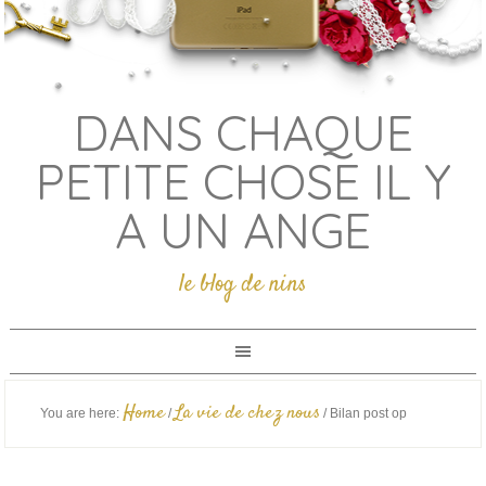
DANS CHAQUE
PETITE CHOSE IL Y
A UN ANGE
le blog de nins
Home
La vie de chez nous
You are here:
/
/
Bilan post op