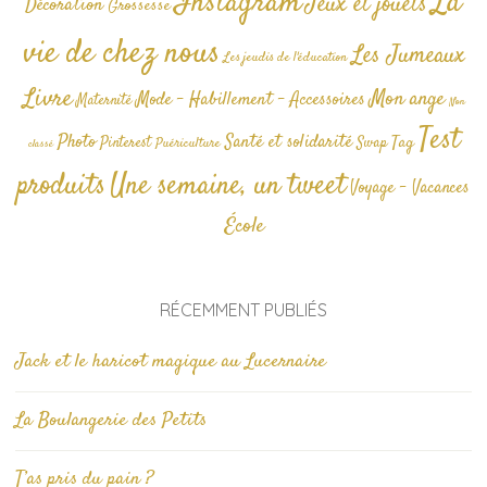
La
Instagram
Jeux et jouets
Décoration
Grossesse
vie de chez nous
Les Jumeaux
Les jeudis de l'éducation
Livre
Mon ange
Mode - Habillement - Accessoires
Maternité
Non
Test
Photo
Santé et solidarité
Tag
Pinterest
Swap
Puériculture
classé
produits
Une semaine, un tweet
Voyage - Vacances
École
RÉCEMMENT PUBLIÉS
Jack et le haricot magique au Lucernaire
La Boulangerie des Petits
T’as pris du pain ?