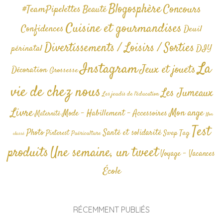
Blogosphère
Concours
#TeamPipelettes
Beauté
Cuisine et gourmandises
Confidences
Deuil
Divertissements / Loisirs / Sorties
périnatal
DIY
La
Instagram
Jeux et jouets
Décoration
Grossesse
vie de chez nous
Les Jumeaux
Les jeudis de l'éducation
Livre
Mon ange
Mode - Habillement - Accessoires
Maternité
Non
Test
Photo
Santé et solidarité
Tag
Pinterest
Swap
Puériculture
classé
produits
Une semaine, un tweet
Voyage - Vacances
École
RÉCEMMENT PUBLIÉS