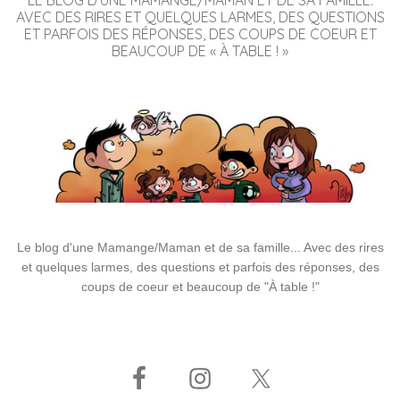
LE BLOG D’UNE MAMANGE/MAMAN ET DE SA FAMILLE.
AVEC DES RIRES ET QUELQUES LARMES, DES QUESTIONS
ET PARFOIS DES RÉPONSES, DES COUPS DE COEUR ET
BEAUCOUP DE « À TABLE ! »
Le blog d'une Mamange/Maman et de sa famille... Avec des rires
et quelques larmes, des questions et parfois des réponses, des
coups de coeur et beaucoup de "À table !"