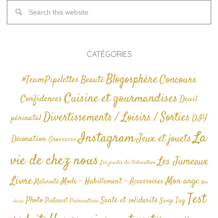
CATÉGORIES
Blogosphère
Concours
#TeamPipelettes
Beauté
Cuisine et gourmandises
Confidences
Deuil
Divertissements / Loisirs / Sorties
périnatal
DIY
La
Instagram
Jeux et jouets
Décoration
Grossesse
vie de chez nous
Les Jumeaux
Les jeudis de l'éducation
Livre
Mon ange
Mode - Habillement - Accessoires
Maternité
Non
Test
Photo
Santé et solidarité
Tag
Pinterest
Swap
Puériculture
classé