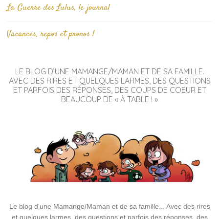
La Guerre des Lulus, le journal
Vacances, repos et pronos !
LE BLOG D’UNE MAMANGE/MAMAN ET DE SA FAMILLE.
AVEC DES RIRES ET QUELQUES LARMES, DES QUESTIONS
ET PARFOIS DES RÉPONSES, DES COUPS DE COEUR ET
BEAUCOUP DE « À TABLE ! »
Le blog d'une Mamange/Maman et de sa famille... Avec des rires
et quelques larmes, des questions et parfois des réponses, des