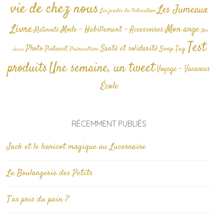
vie de chez nous
Les Jumeaux
Les jeudis de l'éducation
Livre
Mon ange
Mode - Habillement - Accessoires
Maternité
Non
Test
Photo
Santé et solidarité
Tag
Pinterest
Swap
Puériculture
classé
produits
Une semaine, un tweet
Voyage - Vacances
École
RÉCEMMENT PUBLIÉS
Jack et le haricot magique au Lucernaire
La Boulangerie des Petits
T’as pris du pain ?