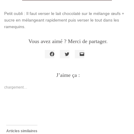
Petit oubli : Il faut verser le lait chocolaté sur le mélange œufs +
sucre en mélangeant rapidement puis verser le tout dans les
ramequins.
Vous avez aimé ? Merci de partager.
Cliquez
Cliquez
Cliquer
pour
pour
pour
partager
partager
envoyer
sur
sur
un
Facebook(ouvre
J’aime ça :
Twitter(ouvre
lien
dans
dans
par
une
une
e-
nouvelle
nouvelle
mail
chargement…
fenêtre)
fenêtre)
à
un
ami(ouvre
dans
une
nouvelle
fenêtre)
Articles similaires