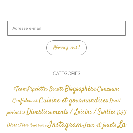
Adresse
e-
mail
Abonnez-vous !
CATÉGORIES
Blogosphère
Concours
#TeamPipelettes
Beauté
Cuisine et gourmandises
Confidences
Deuil
Divertissements / Loisirs / Sorties
périnatal
DIY
La
Instagram
Jeux et jouets
Décoration
Grossesse