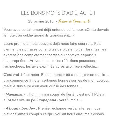
LES BONS MOTS D’ADIL, ACTE I
Leave a Comment
25 janvier 2013
·
Vous avez certainement déjà entendu ce fameux «Oh tu devrais
le noter, on oublie quand ils grandissent…»
Leurs premiers mots peuvent déjà nous faire sourire… Puis
viennent les phrases construites de plus en plus hilarantes, les
expressions complètement sorties du contexte et parfois
inappropriées…Arrivent ensuite les réflexions poussées,
recherchées, les avis exprimés après avoir bien réfléchi…
C’est vrai, il faut noter. Et commencer tôt à noter car on oublie…
J’ai commencé à noter certaines bonnes sorties de mon Loulou,
mais je suis sure d’en avoir oublié des tonnes….
«
Mamaman
» : Hummmmm soupir de fierté, c’est moi ! Puis a
suivi très vite un joli «
Papapapa
» vers 9 mois…
«A bouda boudé»
: Premier échange verbal intense, nous
n’avons jamais compris ce qu’il voulait nous dire, mais disons