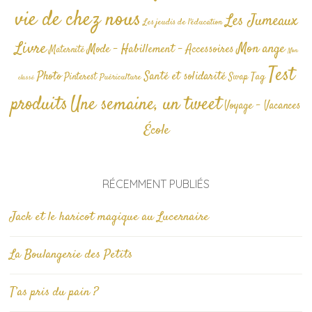
vie de chez nous
Les Jumeaux
Les jeudis de l'éducation
Livre
Mon ange
Mode - Habillement - Accessoires
Maternité
Non
Test
Photo
Santé et solidarité
Tag
Pinterest
Swap
Puériculture
classé
produits
Une semaine, un tweet
Voyage - Vacances
École
RÉCEMMENT PUBLIÉS
Jack et le haricot magique au Lucernaire
La Boulangerie des Petits
T’as pris du pain ?