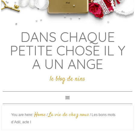
DANS CHAQUE
PETITE CHOSE IL Y
A UN ANGE
le blog de nins
Home
La vie de chez nous
You are here:
/
/
Les bons mots
d’Adil, acte I