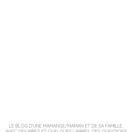
LE BLOG D’UNE MAMANGE/MAMAN ET DE SA FAMILLE.
AVEC DES RIRES ET QUELQUES LARMES, DES QUESTIONS