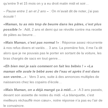
qu’entre 9 et 15 mois on y a eu droit matin midi et soir…
– Pause entre 1 an et 2 ans
–
: On m’avait dit de noter, j’ai pas
écouté !
«Maman, tu as mis trop de beurre dans les pâtes, c’est plus
possible !»
: Adil, 2 ans et demi qui se révolte contre ma recette
de pâtes au beurre…
«Mais Maman, c’est pas normal !»
: Réponse assez récurrente
à nos refus divers et variés… 3 ans. La première fois, il me l’a dit
alors que je ne pouvais pas le porter en sortant de la voiture, les
bras chargés de sacs en tout genre…
«Eh bien moi je sais comment on fait les bébés ! » «La
maman elle avale le bébé avec de l’eau et après il est dans
son ventre…»
: Vers 3 ans, suite à des annonces multiples de
naissances chez les copains d’école…
«
Mais Maman, on a déjà mangé ça à midi…»
: A 3 ans passés,
devant son assiette de restes du midi. «La blanquette, c’est
meilleurs réchauffé mon cœur», notre réponse n’a pas eu l’air de
le convaincre.