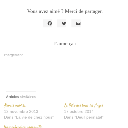
Vous avez aimé ? Merci de partager.
Cliquez
Cliquez
Cliquer
pour
pour
pour
partager
partager
envoyer
sur
sur
un
Facebook(ouvre
J’aime ça :
Twitter(ouvre
lien
dans
dans
par
une
une
e-
nouvelle
nouvelle
mail
chargement…
fenêtre)
fenêtre)
à
un
ami(ouvre
dans
une
nouvelle
fenêtre)
Articles similaires
J’avais oublié…
La Fête des tous les Anges
12 novembre 2013
17 octobre 2014
Dans "La vie de chez nous"
Dans "Deuil périnatal"
Un weekend en vadrouille