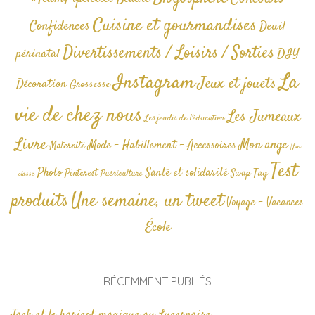
Cuisine et gourmandises
Confidences
Deuil
Divertissements / Loisirs / Sorties
périnatal
DIY
La
Instagram
Jeux et jouets
Décoration
Grossesse
vie de chez nous
Les Jumeaux
Les jeudis de l'éducation
Livre
Mon ange
Mode - Habillement - Accessoires
Maternité
Non
Test
Photo
Santé et solidarité
Tag
Pinterest
Swap
Puériculture
classé
produits
Une semaine, un tweet
Voyage - Vacances
École
RÉCEMMENT PUBLIÉS
Jack et le haricot magique au Lucernaire