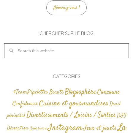
Abonnez-vous !
CHERCHER SUR LE BLOG
CATÉGORIES
Blogosphère
Concours
#TeamPipelettes
Beauté
Cuisine et gourmandises
Confidences
Deuil
Divertissements / Loisirs / Sorties
périnatal
DIY
La
Instagram
Jeux et jouets
Décoration
Grossesse