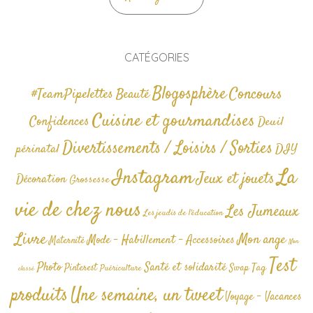
CATÉGORIES
Blogosphère
Concours
#TeamPipelettes
Beauté
Cuisine et gourmandises
Confidences
Deuil
Divertissements / Loisirs / Sorties
périnatal
DIY
La
Instagram
Jeux et jouets
Décoration
Grossesse
vie de chez nous
Les Jumeaux
Les jeudis de l'éducation
Livre
Mon ange
Mode - Habillement - Accessoires
Maternité
Non
Test
Photo
Santé et solidarité
Tag
Pinterest
Swap
Puériculture
classé
produits
Une semaine, un tweet
Voyage - Vacances