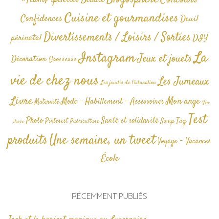
#TeamPipelettes
Cuisine et gourmandises
Confidences
Deuil
Divertissements / Loisirs / Sorties
périnatal
DIY
La
Instagram
Jeux et jouets
Décoration
Grossesse
vie de chez nous
Les Jumeaux
Les jeudis de l'éducation
Livre
Mon ange
Mode - Habillement - Accessoires
Maternité
Non
Test
Photo
Santé et solidarité
Tag
Pinterest
Swap
Puériculture
classé
produits
Une semaine, un tweet
Voyage - Vacances
École
RÉCEMMENT PUBLIÉS