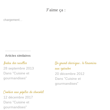
partager
partager
envoyer
sur
sur
un
Facebook(ouvre
J’aime ça :
Twitter(ouvre
lien
dans
dans
par
une
une
e-
nouvelle
nouvelle
mail
chargement…
fenêtre)
fenêtre)
à
un
ami(ouvre
dans
une
nouvelle
fenêtre)
Articles similaires
Index des recettes
Un grand classique : le tiramisu
28 septembre 2013
aux spéculos
Dans "Cuisine et
20 décembre 2012
gourmandises"
Dans "Cuisine et
gourmandises"
Cookies aux pépites de chocolat
12 décembre 2017
Dans "Cuisine et
gourmandises"