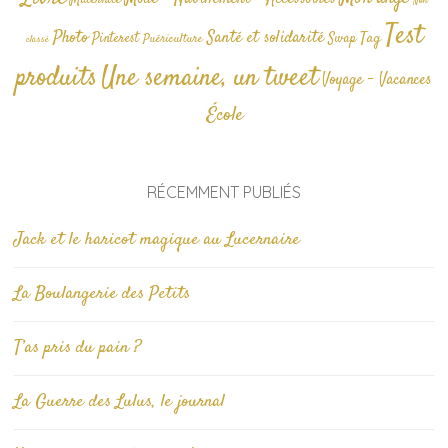
Non
Test
Photo
Santé et solidarité
Tag
Pinterest
Swap
Puériculture
classé
produits
Une semaine, un tweet
Voyage - Vacances
École
RÉCEMMENT PUBLIÉS
Jack et le haricot magique au Lucernaire
La Boulangerie des Petits
T’as pris du pain ?
La Guerre des Lulus, le journal