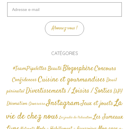
Adresse
e-
mail
Abonnez-vous !
CATÉGORIES
Blogosphère
Concours
#TeamPipelettes
Beauté
Cuisine et gourmandises
Confidences
Deuil
Divertissements / Loisirs / Sorties
périnatal
DIY
La
Instagram
Jeux et jouets
Décoration
Grossesse
vie de chez nous
Les Jumeaux
Les jeudis de l'éducation
Livre
Mon ange
Mode - Habillement - Accessoires
Maternité