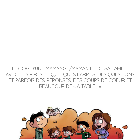
LE BLOG D’UNE MAMANGE/MAMAN ET DE SA FAMILLE.
AVEC DES RIRES ET QUELQUES LARMES, DES QUESTIONS
ET PARFOIS DES RÉPONSES, DES COUPS DE COEUR ET
BEAUCOUP DE « À TABLE ! »