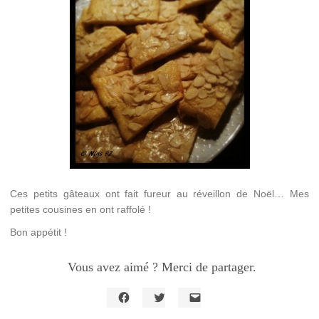
Ces petits gâteaux ont fait fureur au réveillon de Noël… Mes
petites cousines en ont raffolé !
Bon appétit !
Vous avez aimé ? Merci de partager.
Cliquez
Cliquez
Cliquer
pour
pour
pour