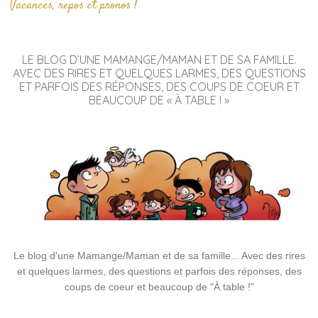
Vacances, repos et pronos !
LE BLOG D’UNE MAMANGE/MAMAN ET DE SA FAMILLE.
AVEC DES RIRES ET QUELQUES LARMES, DES QUESTIONS
ET PARFOIS DES RÉPONSES, DES COUPS DE COEUR ET
BEAUCOUP DE « À TABLE ! »
Le blog d'une Mamange/Maman et de sa famille... Avec des rires
et quelques larmes, des questions et parfois des réponses, des
coups de coeur et beaucoup de "À table !"