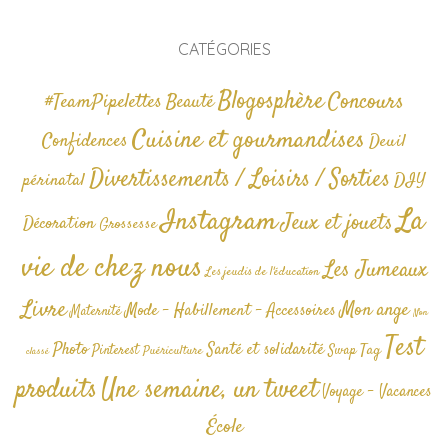
CATÉGORIES
Blogosphère
Concours
#TeamPipelettes
Beauté
Cuisine et gourmandises
Confidences
Deuil
Divertissements / Loisirs / Sorties
périnatal
DIY
La
Instagram
Jeux et jouets
Décoration
Grossesse
vie de chez nous
Les Jumeaux
Les jeudis de l'éducation
Livre
Mon ange
Mode - Habillement - Accessoires
Maternité
Non
Test
Photo
Santé et solidarité
Tag
Pinterest
Swap
Puériculture
classé
produits
Une semaine, un tweet
Voyage - Vacances
École