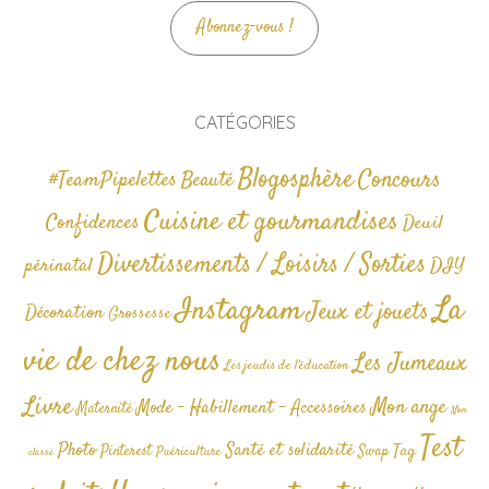
Abonnez-vous !
CATÉGORIES
Blogosphère
Concours
#TeamPipelettes
Beauté
Cuisine et gourmandises
Confidences
Deuil
Divertissements / Loisirs / Sorties
périnatal
DIY
La
Instagram
Jeux et jouets
Décoration
Grossesse
vie de chez nous
Les Jumeaux
Les jeudis de l'éducation
Livre
Mon ange
Mode - Habillement - Accessoires
Maternité
Non
Test
Photo
Santé et solidarité
Tag
Pinterest
Swap
Puériculture
classé