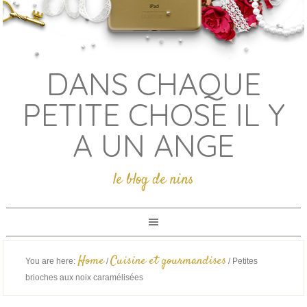
DANS CHAQUE
PETITE CHOSE IL Y
A UN ANGE
le blog de nins
Home
Cuisine et gourmandises
You are here:
/
/
Petites
brioches aux noix caramélisées