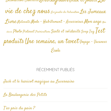
Jeux et jouets
Décoration
Grossesse
vie de chez nous
Les Jumeaux
Les jeudis de l'éducation
Livre
Mon ange
Mode - Habillement - Accessoires
Maternité
Non
Test
Photo
Santé et solidarité
Tag
Pinterest
Swap
Puériculture
classé
produits
Une semaine, un tweet
Voyage - Vacances
École
RÉCEMMENT PUBLIÉS
Jack et le haricot magique au Lucernaire
La Boulangerie des Petits
T’as pris du pain ?