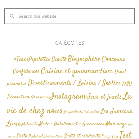
CATÉGORIES
Blogosphère
Concours
#TeamPipelettes
Beauté
Cuisine et gourmandises
Confidences
Deuil
Divertissements / Loisirs / Sorties
périnatal
DIY
La
Instagram
Jeux et jouets
Décoration
Grossesse
vie de chez nous
Les Jumeaux
Les jeudis de l'éducation
Livre
Mon ange
Mode - Habillement - Accessoires
Maternité
Non
Test
Photo
Santé et solidarité
Tag
Pinterest
Swap
Puériculture
classé