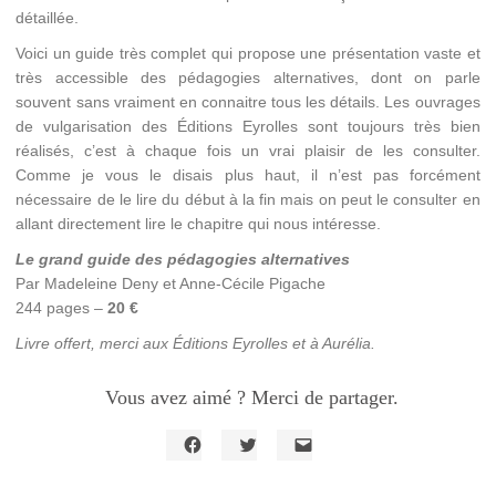
détaillée.
Voici un guide très complet qui propose une présentation vaste et
très accessible des pédagogies alternatives, dont on parle
souvent sans vraiment en connaitre tous les détails. Les ouvrages
de vulgarisation des Éditions Eyrolles sont toujours très bien
réalisés, c’est à chaque fois un vrai plaisir de les consulter.
Comme je vous le disais plus haut, il n’est pas forcément
nécessaire de le lire du début à la fin mais on peut le consulter en
allant directement lire le chapitre qui nous intéresse.
Le grand guide des pédagogies alternatives
Par Madeleine Deny et Anne-Cécile Pigache
244 pages –
20 €
Livre offert, merci aux Éditions Eyrolles et à Aurélia.
Vous avez aimé ? Merci de partager.
Cliquez
Cliquez
Cliquer
pour
pour
pour
partager
partager
envoyer