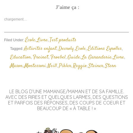
sur
sur
un
Facebook(ouvre
J’aime ça :
Twitter(ouvre
lien
dans
dans
par
une
une
e-
nouvelle
nouvelle
mail
chargement…
fenêtre)
fenêtre)
à
un
ami(ouvre
dans
une
École
Livre
Test produits
Filed Under:
,
,
nouvelle
fenêtre)
Activités enfant
Decroly
Ecole
Éditions Eyrolles
Tagged:
,
,
,
,
Education
Freinet
Froebel
Guide
La Garanderie
Livre
,
,
,
,
,
,
Mason
Montessori
Neill
Pikler
Reggio
Steiner
Stern
,
,
,
,
,
,
LE BLOG D’UNE MAMANGE/MAMAN ET DE SA FAMILLE.
AVEC DES RIRES ET QUELQUES LARMES, DES QUESTIONS
ET PARFOIS DES RÉPONSES, DES COUPS DE COEUR ET
BEAUCOUP DE « À TABLE ! »