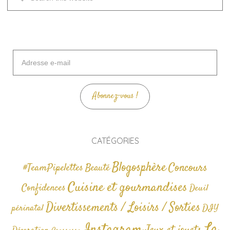
Adresse
e-
mail
Abonnez-vous !
CATÉGORIES
Blogosphère
Concours
#TeamPipelettes
Beauté
Cuisine et gourmandises
Confidences
Deuil
Divertissements / Loisirs / Sorties
périnatal
DIY
La
Instagram