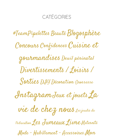
CATÉGORIES
Blogosphère
#TeamPipelettes
Beauté
Cuisine et
Concours
Confidences
gourmandises
Deuil périnatal
Divertissements / Loisirs /
Sorties
DIY
Décoration
Grossesse
La
Instagram
Jeux et jouets
vie de chez nous
Les jeudis de
Livre
Les Jumeaux
Maternité
l'éducation
Mon
Mode - Habillement - Accessoires