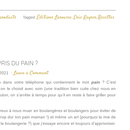
nouvelle
fenêtre)
 produits
Éditions Larousse
Eric Kayser
Recettes
Tagged:
,
,
PRIS DU PAIN ?
Leave a Comment
2021
·
 dans votre téléphone qui contiennent le mot
pain
? C’est
on le choisit avec soin (une tradition bien cuite chez nous en
ton, on s’arrête à temps pour qu’il en reste à faire griller pour
reux à nous muer en boulangères et boulangers pour éviter de
est trop dur ton pain maman !) et même un art (pourquoi la mie de
la boulangerie ?) que j’essaye encore et toujours d’apprivoiser.