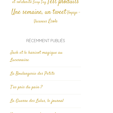
Test produits
et solidarité
Tag
Swap
Une semaine, un tweet
Voyage -
École
Vacances
RÉCEMMENT PUBLIÉS
Jack et le haricot magique au
Lucernaire
La Boulangerie des Petits
T’as pris du pain ?
La Guerre des Lulus, le journal