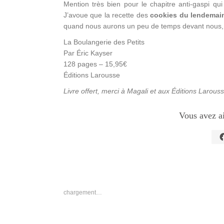
Mention très bien pour le chapitre anti-gaspi qui
J’avoue que la recette des
cookies du lendemai
quand nous aurons un peu de temps devant nous, 
La Boulangerie des Petits
Par Éric Kayser
128 pages – 15,95€
Éditions Larousse
Livre offert, merci à Magali et aux Éditions Larous
Vous avez a
C
p
p
s
F
d
u
n
chargement…
f