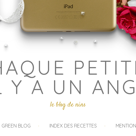
HAQUE PETIT
L Y A UN AN
le blog de nins
I GREEN BLOG
INDEX DES RECETTES
MENTION