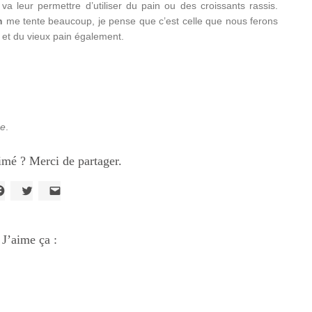
 va leur permettre d’utiliser du pain ou des croissants rassis.
n
me tente beaucoup, je pense que c’est celle que nous ferons
et du vieux pain également.
se
.
imé ? Merci de partager.
liquez
Cliquez
Cliquer
our
pour
pour
artager
partager
envoyer
ur
sur
un
acebook(ouvre
J’aime ça :
Twitter(ouvre
lien
ans
dans
par
ne
une
e-
ouvelle
nouvelle
mail
enêtre)
fenêtre)
à
un
ami(ouvre
dans
une