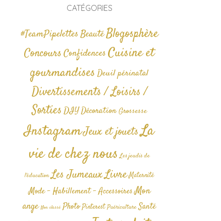
CATÉGORIES
Blogosphère
#TeamPipelettes
Beauté
Cuisine et
Concours
Confidences
gourmandises
Deuil périnatal
Divertissements / Loisirs /
Sorties
DIY
Décoration
Grossesse
La
Instagram
Jeux et jouets
vie de chez nous
Les jeudis de
Livre
Les Jumeaux
Maternité
l'éducation
Mon
Mode - Habillement - Accessoires
ange
Photo
Santé
Pinterest
Puériculture
Non classé