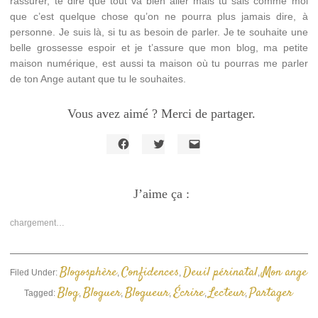
rassurer, te dire que tout va bien aller mais tu sais comme moi
que c’est quelque chose qu’on ne pourra plus jamais dire, à
personne. Je suis là, si tu as besoin de parler. Je te souhaite une
belle grossesse espoir et je t’assure que mon blog, ma petite
maison numérique, est aussi ta maison où tu pourras me parler
de ton Ange autant que tu le souhaites.
Vous avez aimé ? Merci de partager.
Cliquez
Cliquez
Cliquer
pour
pour
pour
partager
partager
envoyer
sur
sur
un
Facebook(ouvre
J’aime ça :
Twitter(ouvre
lien
dans
dans
par
une
une
e-
nouvelle
nouvelle
mail
chargement…
fenêtre)
fenêtre)
à
un
ami(ouvre
dans
une
Blogosphère
Confidences
Deuil périnatal
Mon ange
Filed Under:
,
,
,
nouvelle
fenêtre)
Blog
Bloguer
Blogueur
Écrire
Lecteur
Partager
Tagged:
,
,
,
,
,