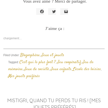
Vous avez aimé ? Merci de partager.
Cliquez
Cliquez
Cliquer
pour
pour
pour
partager
partager
envoyer
sur
sur
un
Facebook(ouvre
J’aime ça :
Twitter(ouvre
lien
dans
dans
par
une
une
e-
nouvelle
nouvelle
mail
chargement…
fenêtre)
fenêtre)
à
un
ami(ouvre
dans
une
Blogosphère
Jeux et jouets
Filed Under:
,
nouvelle
fenêtre)
C'est qui le plus fort ?
Jeu coopératif
Jeu de
Tagged:
,
,
mémoire
Jeux de société
Jeux enfants
L'école des loisirs
,
,
,
,
Mes jouets préférés
MISTIGRI, QUAND TU PERDS TU RIS ! [MES
JOUETS PRÉFÉRÉS]