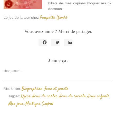
billets de mes copines blogueuses ci-
dessous.
Poupette World
Le jeu de la tour chez
Vous avez aimé ? Merci de partager.
Cliquez
Cliquez
Cliquer
pour
pour
pour
partager
partager
envoyer
sur
sur
un
Facebook(ouvre
J’aime ça :
Twitter(ouvre
lien
dans
dans
par
une
une
e-
nouvelle
nouvelle
mail
chargement…
fenêtre)
fenêtre)
à
un
ami(ouvre
dans
une
Blogosphère
Jeux et jouets
Filed Under:
,
nouvelle
fenêtre)
Djeco
Jeux de cartes
Jeux de société
Jeux enfants
Tagged:
,
,
,
,
Mes joue
Mistigri
Oxybul
,
,