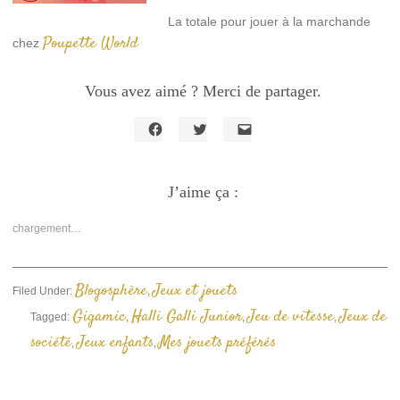
La totale pour jouer à la marchande
Poupette World
chez
Vous avez aimé ? Merci de partager.
Cliquez
Cliquez
Cliquer
pour
pour
pour
partager
partager
envoyer
sur
sur
un
Facebook(ouvre
J’aime ça :
Twitter(ouvre
lien
dans
dans
par
une
une
e-
nouvelle
nouvelle
mail
chargement…
fenêtre)
fenêtre)
à
un
ami(ouvre
dans
une
Blogosphère
Jeux et jouets
Filed Under:
,
nouvelle
fenêtre)
Gigamic
Halli Galli Junior
Jeu de vitesse
Jeux de
Tagged:
,
,
,
société
Jeux enfants
Mes jouets préférés
,
,