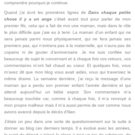
comprendre pourquoi je continue.
Quand j’ai écrit les premières lignes de
Dans chaque petite
chose il y a un ange
c’était avant tout pour parler de mon
premier fils, celui qui a fait de moi une maman, mais dans le rôle
le plus difficile que j’aie eu à tenir. La maman d’un enfant qui ne
sera jamais parmi nous physiquement, qui ne fera jamais ses
premiers pas, qui n’entrera pas à la maternelle, qui n’aura pas de
copains ni de gouter d’anniversaire. Je me suis confiée sur
beaucoup de sujet le concernant et à chaque fois vos retours, vos
commentaires m’ont fait chaud au coeur. Et quelques fois, vous
m’avez dit que mon blog vous avait aidés, vous qui traversiez le
même drame. La semaine dernière, j’ai reçu le message d’une
maman qui a perdu son premier enfant l’année dernière et qui
attend aujourd’hui un bébé espoir. Son commentaire m’a
beaucoup touchée car, comme à chaque fois, il m’a renvoyé à
mon propre malheur mais il m’a aussi permis de voir comme nous
avions avancé depuis le décès d’Ilian.
J’étais un peu dans une sorte de questionnement sur la suite à
donner au blog ces derniers temps. Il a évolué avec les années,
le sujet de départ a laissé la place à tout un tas de rubriques, de