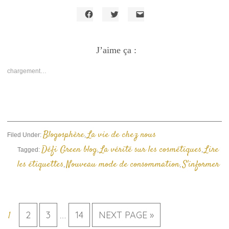
Cliquez
Cliquez
Cliquer
pour
pour
pour
partager
partager
envoyer
sur
sur
un
Facebook(ouvre
J’aime ça :
Twitter(ouvre
lien
dans
dans
par
une
une
e-
nouvelle
nouvelle
mail
chargement…
fenêtre)
fenêtre)
à
un
ami(ouvre
dans
une
nouvelle
fenêtre)
Blogosphère
La vie de chez nous
Filed Under:
,
Défi Green blog
La vérité sur les cosmétiques
Lire
Tagged:
,
,
les étiquettes
Nouveau mode de consommation
S'informer
,
,
2
3
14
NEXT PAGE »
1
…