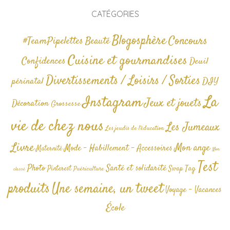
CATÉGORIES
Blogosphère
Concours
#TeamPipelettes
Beauté
Cuisine et gourmandises
Confidences
Deuil
Divertissements / Loisirs / Sorties
périnatal
DIY
La
Instagram
Jeux et jouets
Décoration
Grossesse
vie de chez nous
Les Jumeaux
Les jeudis de l'éducation
Livre
Mon ange
Mode - Habillement - Accessoires
Maternité
Non
Test
Photo
Santé et solidarité
Tag
Pinterest
Swap
Puériculture
classé
produits
Une semaine, un tweet
Voyage - Vacances
École