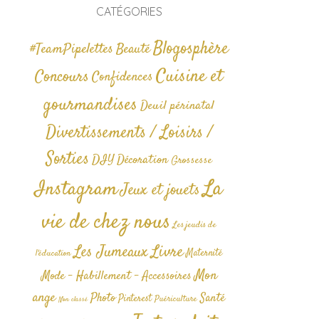
CATÉGORIES
Blogosphère
#TeamPipelettes
Beauté
Cuisine et
Concours
Confidences
gourmandises
Deuil périnatal
Divertissements / Loisirs /
Sorties
DIY
Décoration
Grossesse
La
Instagram
Jeux et jouets
vie de chez nous
Les jeudis de
Livre
Les Jumeaux
Maternité
l'éducation
Mon
Mode - Habillement - Accessoires
ange
Photo
Santé
Pinterest
Puériculture
Non classé