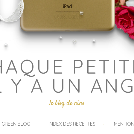
HAQUE PETIT
L Y A UN AN
le blog de nins
I GREEN BLOG
INDEX DES RECETTES
MENTION