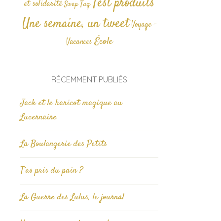
Test produits
et solidarité
Tag
Swap
Une semaine, un tweet
Voyage -
École
Vacances
RÉCEMMENT PUBLIÉS
Jack et le haricot magique au
Lucernaire
La Boulangerie des Petits
T’as pris du pain ?
La Guerre des Lulus, le journal