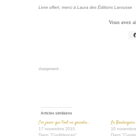
Livre offert, merci à Laura des Éditions Larousse
Vous avez a
C
p
p
s
F
d
u
n
chargement…
f
Articles similaires
Ces jours qui t’ont vu grandir…
La Boulangerie 
17 novembre 2015
10 novembre
Dans "Confidences"
Dans "Cuisin