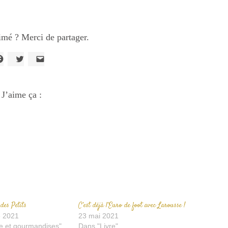
imé ? Merci de partager.
liquez
Cliquez
Cliquer
our
pour
pour
artager
partager
envoyer
ur
sur
un
acebook(ouvre
J’aime ça :
Twitter(ouvre
lien
ans
dans
par
ne
une
e-
ouvelle
nouvelle
mail
enêtre)
fenêtre)
à
un
ami(ouvre
dans
une
nouvelle
fenêtre)
des Petits
C’est déjà l’Euro de foot avec Larousse !
 2021
23 mai 2021
e et gourmandises"
Dans "Livre"