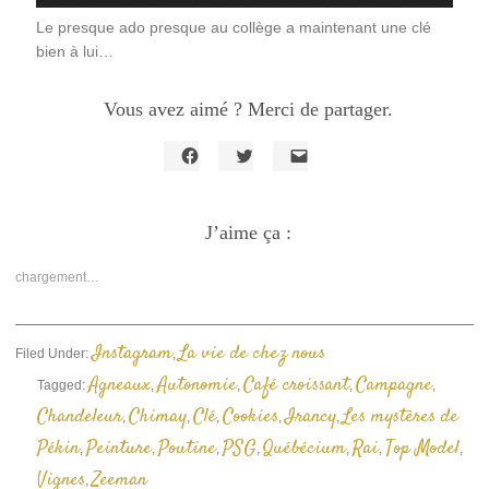
Le presque ado presque au collège a maintenant une clé
bien à lui…
Vous avez aimé ? Merci de partager.
Cliquez
Cliquez
Cliquer
pour
pour
pour
partager
partager
envoyer
sur
sur
un
Facebook(ouvre
J’aime ça :
Twitter(ouvre
lien
dans
dans
par
une
une
e-
nouvelle
nouvelle
mail
chargement…
fenêtre)
fenêtre)
à
un
ami(ouvre
dans
une
Instagram
La vie de chez nous
Filed Under:
,
nouvelle
fenêtre)
Agneaux
Autonomie
Café croissant
Campagne
Tagged:
,
,
,
,
Chandeleur
Chimay
Clé
Cookies
Irancy
Les mystères de
,
,
,
,
,
Pékin
Peinture
Poutine
PSG
Québécium
Rai
Top Model
,
,
,
,
,
,
,
Vignes
Zeeman
,