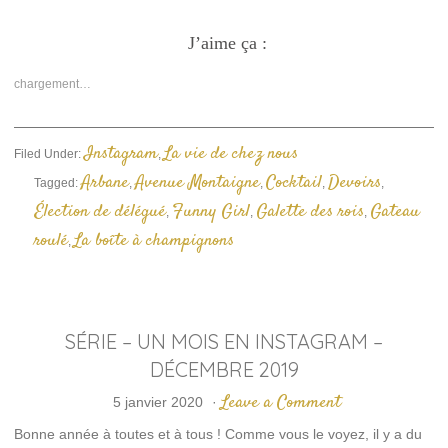
pour
pour
pour
partager
partager
envoyer
sur
sur
un
Facebook(ouvre
J’aime ça :
Twitter(ouvre
lien
dans
dans
par
une
une
e-
nouvelle
nouvelle
mail
chargement…
fenêtre)
fenêtre)
à
un
ami(ouvre
dans
une
Instagram
La vie de chez nous
Filed Under:
,
nouvelle
fenêtre)
Arbane
Avenue Montaigne
Cocktail
Devoirs
Tagged:
,
,
,
,
Élection de délégué
Funny Girl
Galette des rois
Gateau
,
,
,
roulé
La boîte à champignons
,
SÉRIE – UN MOIS EN INSTAGRAM –
DÉCEMBRE 2019
Leave a Comment
5 janvier 2020
·
Bonne année à toutes et à tous ! Comme vous le voyez, il y a du