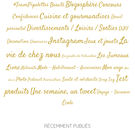
Blogosphère
Concours
#TeamPipelettes
Beauté
Cuisine et gourmandises
Confidences
Deuil
Divertissements / Loisirs / Sorties
périnatal
DIY
La
Instagram
Jeux et jouets
Décoration
Grossesse
vie de chez nous
Les Jumeaux
Les jeudis de l'éducation
Livre
Mon ange
Mode - Habillement - Accessoires
Maternité
Non
Test
Photo
Santé et solidarité
Tag
Pinterest
Swap
Puériculture
classé
produits
Une semaine, un tweet
Voyage - Vacances
École
RÉCEMMENT PUBLIÉS