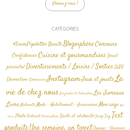
Abonnez-vous !
CATÉGORIES
Blogosphère
Concours
#TeamPipelettes
Beauté
Cuisine et gourmandises
Confidences
Deuil
Divertissements / Loisirs / Sorties
périnatal
DIY
La
Instagram
Jeux et jouets
Décoration
Grossesse
vie de chez nous
Les Jumeaux
Les jeudis de l'éducation
Livre
Mon ange
Mode - Habillement - Accessoires
Maternité
Non
Test
Photo
Santé et solidarité
Tag
Pinterest
Swap
Puériculture
classé
produits
Une semaine, un tweet
Voyage - Vacances