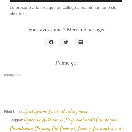
Le presque ado presque au collège a maintenant une clé
bien à lui…
Vous avez aimé ? Merci de partager.
Cliquez
Cliquez
Cliquer
pour
pour
pour
partager
partager
envoyer
sur
sur
un
Facebook(ouvre
J’aime ça :
Twitter(ouvre
lien
dans
dans
par
une
une
e-
nouvelle
nouvelle
mail
chargement…
fenêtre)
fenêtre)
à
un
ami(ouvre
dans
une
nouvelle
fenêtre)
Instagram
La vie de chez nous
Filed Under:
,
Agneaux
Autonomie
Café croissant
Campagne
Tagged:
,
,
,
,
Chandeleur
Chimay
Clé
Cookies
Irancy
Les mystères de
,
,
,
,
,