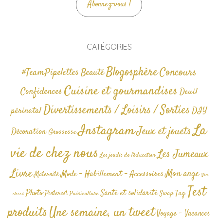
Abonnez-vous !
CATÉGORIES
Blogosphère
Concours
#TeamPipelettes
Beauté
Cuisine et gourmandises
Confidences
Deuil
Divertissements / Loisirs / Sorties
périnatal
DIY
La
Instagram
Jeux et jouets
Décoration
Grossesse
vie de chez nous
Les Jumeaux
Les jeudis de l'éducation
Livre
Mon ange
Mode - Habillement - Accessoires
Maternité
Non
Test
Photo
Santé et solidarité
Tag
Pinterest
Swap
Puériculture
classé
produits
Une semaine, un tweet
Voyage - Vacances