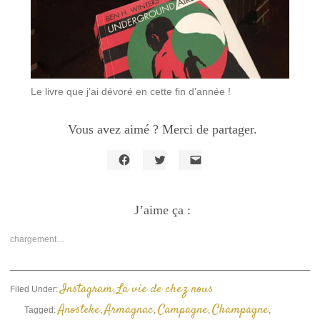
Le livre que j’ai dévoré en cette fin d’année !
Vous avez aimé ? Merci de partager.
Cliquez
Cliquez
Cliquer
pour
pour
pour
partager
partager
envoyer
sur
sur
un
Facebook(ouvre
J’aime ça :
Twitter(ouvre
lien
dans
dans
par
une
une
e-
nouvelle
nouvelle
mail
chargement…
fenêtre)
fenêtre)
à
un
ami(ouvre
dans
une
Instagram
La vie de chez nous
Filed Under:
,
nouvelle
fenêtre)
Anosteke
Armagnac
Campagne
Champagne
Tagged:
,
,
,
,