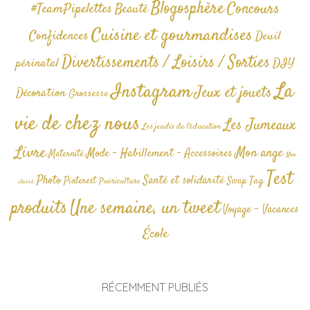
Blogosphère
Concours
#TeamPipelettes
Beauté
Cuisine et gourmandises
Confidences
Deuil
Divertissements / Loisirs / Sorties
périnatal
DIY
La
Instagram
Jeux et jouets
Décoration
Grossesse
vie de chez nous
Les Jumeaux
Les jeudis de l'éducation
Livre
Mon ange
Mode - Habillement - Accessoires
Maternité
Non
Test
Photo
Santé et solidarité
Tag
Pinterest
Swap
Puériculture
classé
produits
Une semaine, un tweet
Voyage - Vacances
École
RÉCEMMENT PUBLIÉS