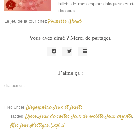
billets de mes copines blogueuses ci-
dessous.
Poupette World
Le jeu de la tour chez
Vous avez aimé ? Merci de partager.
Cliquez
Cliquez
Cliquer
pour
pour
pour
partager
partager
envoyer
sur
sur
un
Facebook(ouvre
J’aime ça :
Twitter(ouvre
lien
dans
dans
par
une
une
e-
nouvelle
nouvelle
mail
chargement…
fenêtre)
fenêtre)
à
un
ami(ouvre
dans
une
Blogosphère
Jeux et jouets
Filed Under:
,
nouvelle
fenêtre)
Djeco
Jeux de cartes
Jeux de société
Jeux enfants
Tagged:
,
,
,
,
Mes joue
Mistigri
Oxybul
,
,