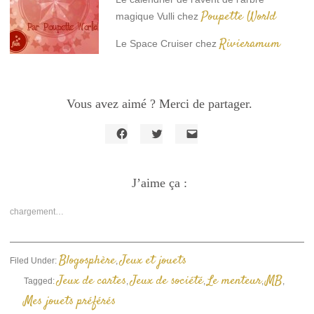
Poupette World
magique Vulli chez
Rivieramum
Le Space Cruiser chez
Vous avez aimé ? Merci de partager.
Cliquez
Cliquez
Cliquer
pour
pour
pour
partager
partager
envoyer
sur
sur
un
Facebook(ouvre
J’aime ça :
Twitter(ouvre
lien
dans
dans
par
une
une
e-
nouvelle
nouvelle
mail
chargement…
fenêtre)
fenêtre)
à
un
ami(ouvre
dans
une
Blogosphère
Jeux et jouets
Filed Under:
,
nouvelle
fenêtre)
Jeux de cartes
Jeux de société
Le menteur
MB
Tagged:
,
,
,
,
Mes jouets préférés