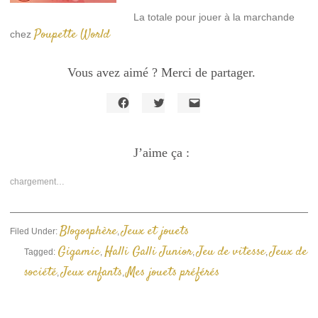
La totale pour jouer à la marchande
Poupette World
chez
Vous avez aimé ? Merci de partager.
Cliquez
Cliquez
Cliquer
pour
pour
pour
partager
partager
envoyer
sur
sur
un
Facebook(ouvre
J’aime ça :
Twitter(ouvre
lien
dans
dans
par
une
une
e-
nouvelle
nouvelle
mail
chargement…
fenêtre)
fenêtre)
à
un
ami(ouvre
dans
une
Blogosphère
Jeux et jouets
Filed Under:
,
nouvelle
fenêtre)
Gigamic
Halli Galli Junior
Jeu de vitesse
Jeux de
Tagged:
,
,
,
société
Jeux enfants
Mes jouets préférés
,
,