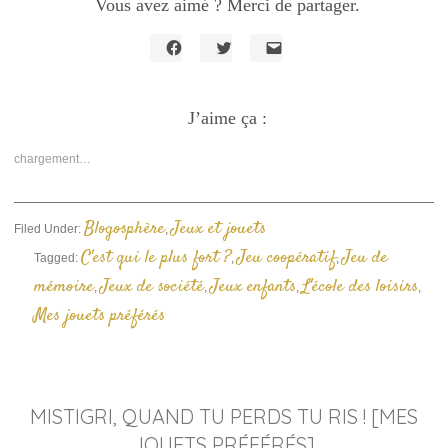
Vous avez aimé ? Merci de partager.
Cliquez
Cliquez
Cliquer
pour
pour
pour
partager
partager
envoyer
sur
sur
un
Facebook(ouvre
J’aime ça :
Twitter(ouvre
lien
dans
dans
par
une
une
e-
nouvelle
nouvelle
mail
chargement…
fenêtre)
fenêtre)
à
un
ami(ouvre
dans
une
Blogosphère
Jeux et jouets
Filed Under:
,
nouvelle
fenêtre)
C'est qui le plus fort ?
Jeu coopératif
Jeu de
Tagged:
,
,
mémoire
Jeux de société
Jeux enfants
L'école des loisirs
,
,
,
,
Mes jouets préférés
MISTIGRI, QUAND TU PERDS TU RIS ! [MES
JOUETS PRÉFÉRÉS]