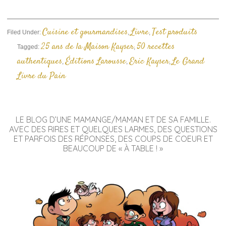
nouvelle
fenêtre)
Cuisine et gourmandises
Livre
Test produits
Filed Under:
,
,
25 ans de la Maison Kayser
50 recettes
Tagged:
,
authentiques
Éditions Larousse
Eric Kayser
Le Grand
,
,
,
Livre du Pain
LE BLOG D’UNE MAMANGE/MAMAN ET DE SA FAMILLE.
AVEC DES RIRES ET QUELQUES LARMES, DES QUESTIONS
ET PARFOIS DES RÉPONSES, DES COUPS DE COEUR ET
BEAUCOUP DE « À TABLE ! »