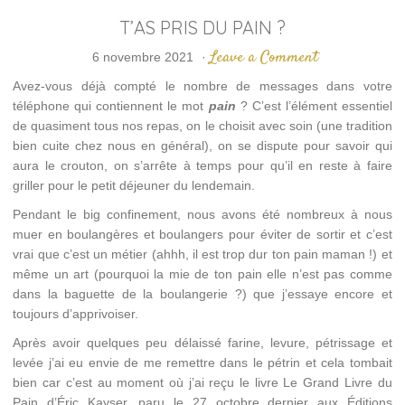
T’AS PRIS DU PAIN ?
Leave a Comment
6 novembre 2021
·
Avez-vous déjà compté le nombre de messages dans votre
téléphone qui contiennent le mot
pain
? C’est l’élément essentiel
de quasiment tous nos repas, on le choisit avec soin (une tradition
bien cuite chez nous en général), on se dispute pour savoir qui
aura le crouton, on s’arrête à temps pour qu’il en reste à faire
griller pour le petit déjeuner du lendemain.
Pendant le big confinement, nous avons été nombreux à nous
muer en boulangères et boulangers pour éviter de sortir et c’est
vrai que c’est un métier (ahhh, il est trop dur ton pain maman !) et
même un art (pourquoi la mie de ton pain elle n’est pas comme
dans la baguette de la boulangerie ?) que j’essaye encore et
toujours d’apprivoiser.
Après avoir quelques peu délaissé farine, levure, pétrissage et
levée j’ai eu envie de me remettre dans le pétrin et cela tombait
bien car c’est au moment où j’ai reçu le livre Le Grand Livre du
Pain d’Éric Kayser, paru le 27 octobre dernier aux Éditions