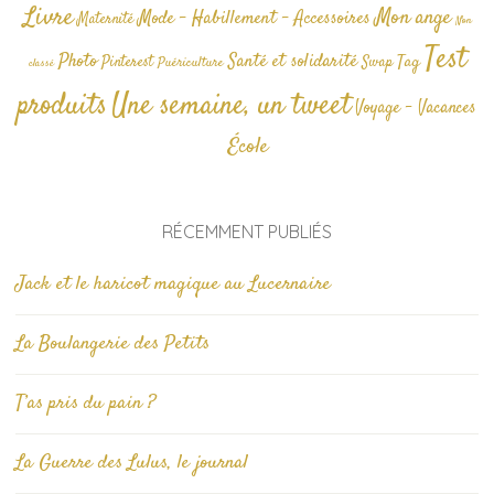
Livre
Mon ange
Mode - Habillement - Accessoires
Maternité
Non
Test
Photo
Santé et solidarité
Tag
Pinterest
Swap
Puériculture
classé
produits
Une semaine, un tweet
Voyage - Vacances
École
RÉCEMMENT PUBLIÉS
Jack et le haricot magique au Lucernaire
La Boulangerie des Petits
T’as pris du pain ?
La Guerre des Lulus, le journal