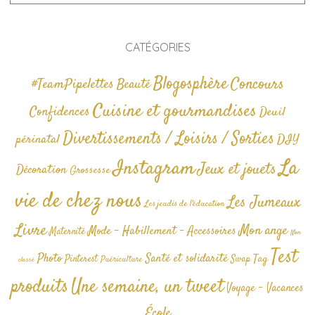
CATÉGORIES
Blogosphère
Concours
#TeamPipelettes
Beauté
Cuisine et gourmandises
Confidences
Deuil
Divertissements / Loisirs / Sorties
périnatal
DIY
La
Instagram
Jeux et jouets
Décoration
Grossesse
vie de chez nous
Les Jumeaux
Les jeudis de l'éducation
Livre
Mon ange
Mode - Habillement - Accessoires
Maternité
Non
Test
Photo
Santé et solidarité
Tag
Pinterest
Swap
Puériculture
classé
produits
Une semaine, un tweet
Voyage - Vacances
École