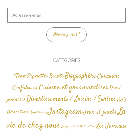
Adresse
e-
mail
Abonnez-vous !
CATÉGORIES
Blogosphère
Concours
#TeamPipelettes
Beauté
Cuisine et gourmandises
Confidences
Deuil
Divertissements / Loisirs / Sorties
périnatal
DIY
La
Instagram
Jeux et jouets
Décoration
Grossesse
vie de chez nous
Les Jumeaux
Les jeudis de l'éducation