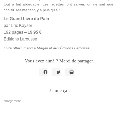
tout à fait abordable. Les recettes font saliver, on ne sait que
choisir. Maintenant, y a plus qu’à !
Le Grand Livre du Pain
par Éric Kayser
192 pages –
19,95 €
Éditions Larousse
Livre offert, merci à Magali et aux Éditions Larousse.
Vous avez aimé ? Merci de partager.
Cliquez
Cliquez
Cliquer
pour
pour
pour
partager
partager
envoyer
sur
sur
un
Facebook(ouvre
J’aime ça :
Twitter(ouvre
lien
dans
dans
par
une
une
e-
nouvelle
nouvelle
mail
chargement…
fenêtre)
fenêtre)
à
un
ami(ouvre
dans
une