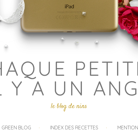
HAQUE PETIT
L Y A UN AN
le blog de nins
I GREEN BLOG
INDEX DES RECETTES
MENTION