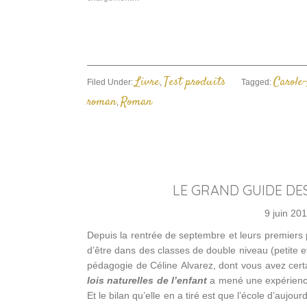
f
Livre
Test produits
Carole
Filed Under:
,
Tagged:
roman
Roman
,
LE GRAND GUIDE DE
9 juin 20
Depuis la rentrée de septembre et leurs premiers 
d’être dans des classes de double niveau (petite e
pédagogie de Céline Alvarez, dont vous avez certa
lois naturelles de l’enfant
a mené une expérience
Et le bilan qu’elle en a tiré est que l’école d’aujo