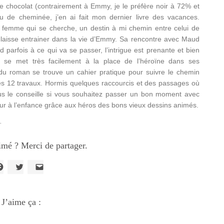
e chocolat (contrairement à Emmy, je le préfère noir à 72% et
u de cheminée, j’en ai fait mon dernier livre des vacances.
ne femme qui se cherche, un destin à mi chemin entre celui de
 laisse entrainer dans la vie d’Emmy. Sa rencontre avec Maud
nd parfois à ce qui va se passer, l’intrigue est prenante et bien
on se met très facilement à la place de l’héroïne dans ses
 du roman se trouve un cahier pratique pour suivre le chemin
ces 12 travaux. Hormis quelques raccourcis et des passages où
 vous le conseille si vous souhaitez passer un bon moment avec
etour à l’enfance grâce aux héros des bons vieux dessins animés.
.
imé ? Merci de partager.
liquez
Cliquez
Cliquer
our
pour
pour
artager
partager
envoyer
ur
sur
un
acebook(ouvre
J’aime ça :
Twitter(ouvre
lien
ans
dans
par
ne
une
e-
ouvelle
nouvelle
mail