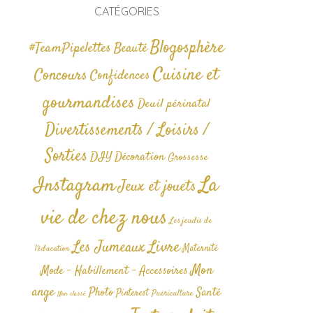
CATÉGORIES
Blogosphère
#TeamPipelettes
Beauté
Cuisine et
Concours
Confidences
gourmandises
Deuil périnatal
Divertissements / Loisirs /
Sorties
DIY
Décoration
Grossesse
La
Instagram
Jeux et jouets
vie de chez nous
Les jeudis de
Livre
Les Jumeaux
Maternité
l'éducation
Mon
Mode - Habillement - Accessoires
ange
Photo
Santé
Pinterest
Puériculture
Non classé