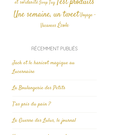
Test produits
et solidarité
Tag
Swap
Une semaine, un tweet
Voyage -
École
Vacances
RÉCEMMENT PUBLIÉS
Jack et le haricot magique au
Lucernaire
La Boulangerie des Petits
T’as pris du pain ?
La Guerre des Lulus, le journal