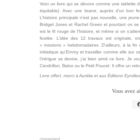
Voici un livre qui se dévore comme une tablette d
équitable). Avec une tisane, auprès d’un bon fe
L’histoire principale n’est pas nouvelle, une jeu
Bridget Jones et Rachel Green et pourtant on se
est le fil rouge de l’histoire, et même si on s’atte
ficelée. L’idée des 12 travaux est originale, 
« missions » hebdomadaires. D’ailleurs, à la fin
initiatique qu’Emmy et travailler comme elle sur 
l’intrigue se devine, j’ai bien aimé ce livre. Je
Cendrillon, Baloo ou le Petit Poucet. Il offre un r
Livre offert, merci à Aurélia et aux Éditions Eyrolles
Vous avez a
C
p
p
s
F
d
u
n
chargement…