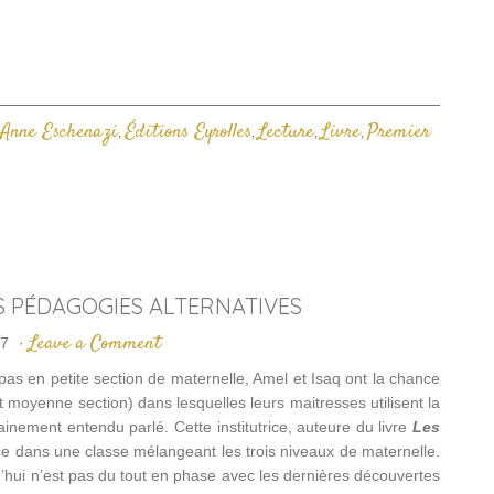
enêtre)
fenêtre)
à
un
ami(ouvre
dans
une
nouvelle
fenêtre)
-Anne Eschenazi
Éditions Eyrolles
Lecture
Livre
Premier
,
,
,
,
S PÉDAGOGIES ALTERNATIVES
Leave a Comment
17
·
pas en petite section de maternelle, Amel et Isaq ont la chance
t moyenne section) dans lesquelles leurs maitresses utilisent la
inement entendu parlé. Cette institutrice, auteure du livre
Les
 dans une classe mélangeant les trois niveaux de maternelle.
urd’hui n’est pas du tout en phase avec les dernières découvertes