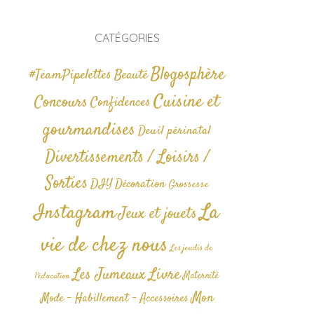
CATÉGORIES
Blogosphère
#TeamPipelettes
Beauté
Cuisine et
Concours
Confidences
gourmandises
Deuil périnatal
Divertissements / Loisirs /
Sorties
DIY
Décoration
Grossesse
La
Instagram
Jeux et jouets
vie de chez nous
Les jeudis de
Livre
Les Jumeaux
Maternité
l'éducation
Mon
Mode - Habillement - Accessoires