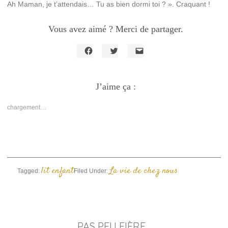
Ah Maman, je t’attendais… Tu as bien dormi toi ? ». Craquant !
Vous avez aimé ? Merci de partager.
Cliquez
Cliquez
Cliquer
pour
pour
pour
partager
partager
envoyer
sur
sur
un
Facebook(ouvre
J’aime ça :
Twitter(ouvre
lien
dans
dans
par
une
une
e-
nouvelle
nouvelle
mail
chargement…
fenêtre)
fenêtre)
à
un
ami(ouvre
dans
une
nouvelle
fenêtre)
lit enfant
La vie de chez nous
Tagged:
Filed Under:
PAS PEU FIÈRE…