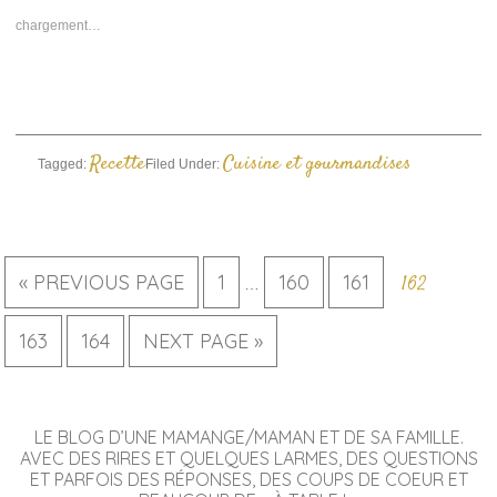
une
une
e-
nouvelle
nouvelle
mail
chargement…
fenêtre)
fenêtre)
à
un
ami(ouvre
dans
une
nouvelle
fenêtre)
Recette
Cuisine et gourmandises
Tagged:
Filed Under:
« PREVIOUS PAGE
1
160
161
162
…
163
164
NEXT PAGE »
LE BLOG D’UNE MAMANGE/MAMAN ET DE SA FAMILLE.
AVEC DES RIRES ET QUELQUES LARMES, DES QUESTIONS
ET PARFOIS DES RÉPONSES, DES COUPS DE COEUR ET