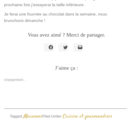
prochaine fois j’essayerai la taille inférieure.
Je ferai une fournée au chocolat dans la semaine, nous
brunchons dimanche !
Vous avez aimé ? Merci de partager.
Cliquez
Cliquez
Cliquer
pour
pour
pour
partager
partager
envoyer
sur
sur
un
Facebook(ouvre
J’aime ça :
Twitter(ouvre
lien
dans
dans
par
une
une
e-
nouvelle
nouvelle
mail
chargement…
fenêtre)
fenêtre)
à
un
ami(ouvre
dans
une
nouvelle
fenêtre)
Macarons
Cuisine et gourmandises
Tagged:
Filed Under: