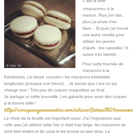
C’est la folie
«macarons» à la
maison. Plus j’en fais,
plus j’ai envie d’en
faire… Et puis j’ai trouvé
une autre recette pour
utiliser les jaunes
d’œufs : les cannelés ! A
suivre très bientôt…
Pour cette fournée de
macarons à la
framboises, j’ai laissé «crouter» les macarons trèèèèèès
longtemps (presque une heure)… Je pense que c’est ce qui
change tout ! Très peu de coques craquelées au final.
Je partage ici cette trouvaille. Les gabarits pour avoir des coques
à la bonne taille !
http://www.puregourmandise.com/astuces/Gabarit%20macar
Le choix de la douille est important aussi. J’ai l’impression que
celle que j’ai utilisée cette fois ci était trop large, les macarons se
sont bien étalés et du coup je les trouve un peu gros. La