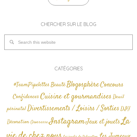
CHERCHER SUR LE BLOG
CATÉGORIES
Blogosphère
Concours
#TeamPipelettes
Beauté
Cuisine et gourmandises
Confidences
Deuil
Divertissements / Loisirs / Sorties
périnatal
DIY
La
Instagram
Jeux et jouets
Décoration
Grossesse
vie de chez nous
Les Jumeaux
Les jeudis de l'éducation