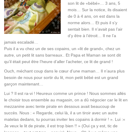
son lit de «bébé»… 3 ans, 5
mois… Sur la notice, ils disaient
de 0 à 4 ans, on est dans la
norme alors… Et puis il s’y
sentait bien. Il n’avait pas l’air
d’y être à l’étroit… Il ne l’a
jamais escaladé…
Puis il a vu chez un de ses copains, un «lit de grand», chez un
autre, un petit lit sans barreaux.. Et Papa et Maman se sont dit
qu’il était peut être l’heure d’aller l’acheter, ce lit de grand !
Ouch, méchant coup dans le cœur d’une maman… Il n’aura plus
besoin de nous pour sortir du lit, mon petit bébé est un grand
garçon maintenant…
Lui ? Il est ra-vi ! Heureux comme un prince ! Nous sommes allés
le choisir tous ensemble au magasin, on a dû négocier car le lit en
mezzanine avec tente pirate en dessous avait beaucoup de
succès. Nous : « Regarde, celui là, il a un tiroir avec un autre
matelas dedans, tu pourras inviter les copains à dormir ! ». Lui :«
Je veux le lit de pirate, il est trop bien !! » (Oui ça y est, tic de