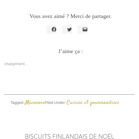
Vous avez aimé ? Merci de partager.
Cliquez
Cliquez
Cliquer
pour
pour
pour
partager
partager
envoyer
sur
sur
un
Facebook(ouvre
J’aime ça :
Twitter(ouvre
lien
dans
dans
par
une
une
e-
nouvelle
nouvelle
mail
chargement…
fenêtre)
fenêtre)
à
un
ami(ouvre
dans
une
nouvelle
fenêtre)
Macarons
Cuisine et gourmandises
Tagged:
Filed Under:
BISCUITS FINLANDAIS DE NOËL