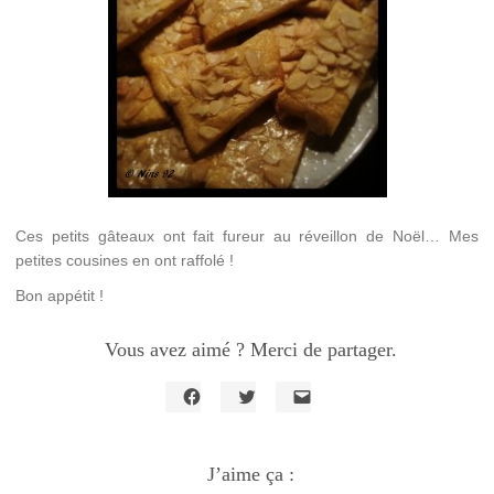
Ces petits gâteaux ont fait fureur au réveillon de Noël… Mes
petites cousines en ont raffolé !
Bon appétit !
Vous avez aimé ? Merci de partager.
Cliquez
Cliquez
Cliquer
pour
pour
pour
partager
partager
envoyer
sur
sur
un
Facebook(ouvre
J’aime ça :
Twitter(ouvre
lien
dans
dans
par