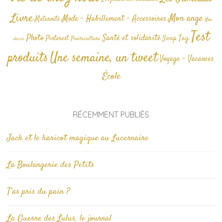
Livre
Mon ange
Mode - Habillement - Accessoires
Maternité
Non
Test
Photo
Santé et solidarité
Tag
Pinterest
Swap
Puériculture
classé
produits
Une semaine, un tweet
Voyage - Vacances
École
RÉCEMMENT PUBLIÉS
Jack et le haricot magique au Lucernaire
La Boulangerie des Petits
T’as pris du pain ?
La Guerre des Lulus, le journal