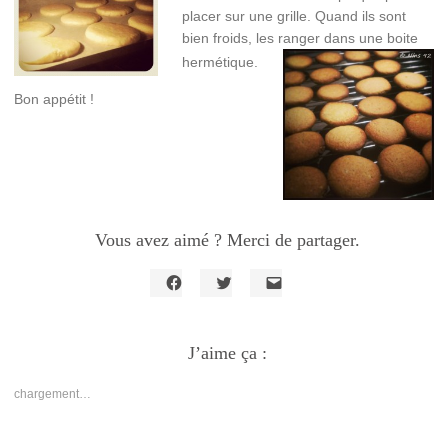
placer sur une grille. Quand ils sont
bien froids, les ranger dans une boite
hermétique.
Bon appétit !
Vous avez aimé ? Merci de partager.
Cliquez
Cliquez
Cliquer
pour
pour
pour
partager
partager
envoyer
sur
sur
un
Facebook(ouvre
J’aime ça :
Twitter(ouvre
lien
dans
dans
par
une
une
e-
nouvelle
nouvelle
mail
chargement…
fenêtre)
fenêtre)
à
un
ami(ouvre
dans