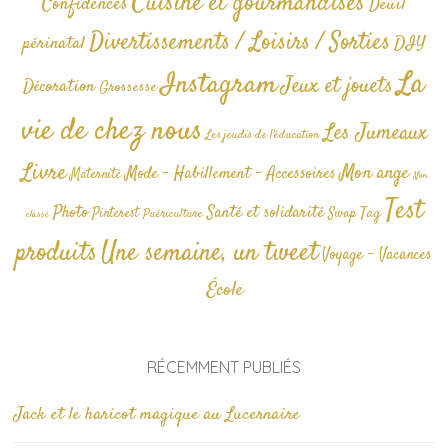
Cuisine et gourmandises
Confidences
Deuil
Divertissements / Loisirs / Sorties
périnatal
DIY
La
Instagram
Jeux et jouets
Décoration
Grossesse
vie de chez nous
Les Jumeaux
Les jeudis de l'éducation
Livre
Mon ange
Mode - Habillement - Accessoires
Maternité
Non
Test
Photo
Santé et solidarité
Tag
Pinterest
Swap
Puériculture
classé
produits
Une semaine, un tweet
Voyage - Vacances
École
RÉCEMMENT PUBLIÉS
Jack et le haricot magique au Lucernaire