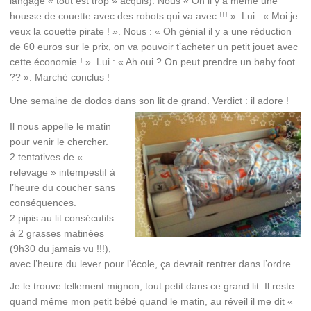
langage « tout est trop » acquis). Nous « Oh il y a même une
housse de couette avec des robots qui va avec !!! ». Lui : « Moi je
veux la couette pirate ! ». Nous : « Oh génial il y a une réduction
de 60 euros sur le prix, on va pouvoir t’acheter un petit jouet avec
cette économie ! ». Lui : « Ah oui ? On peut prendre un baby foot
?? ». Marché conclus !
Une semaine de dodos dans son lit de grand. Verdict : il adore !
Il nous appelle le matin
pour venir le chercher.
2 tentatives de «
relevage » intempestif à
l’heure du coucher sans
conséquences.
2 pipis au lit consécutifs
à 2 grasses matinées
(9h30 du jamais vu !!!),
avec l’heure du lever pour l’école, ça devrait rentrer dans l’ordre.
Je le trouve tellement mignon, tout petit dans ce grand lit. Il reste
quand même mon petit bébé quand le matin, au réveil il me dit «