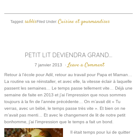
une
nouvelle
fenêtre)
sablés
Cuisine et gourmandises
Tagged:
Filed Under:
PETIT LIT DEVIENDRA GRAND…
Leave a Comment
7 janvier 2013
·
Retour à l’école pour Adil, retour au travail pour Papa et Maman…
La routine va se réinstaller, et avec elle, la vitesse éclair à laquelle
passent les semaines… Le temps passe tellement vite… Déjà une
semaine de faite en 2013 et j’ai l’impression que nous sommes
toujours à la fin de l’année précédente… On m’avait dit « Tu
verras, avec un bébé, le temps passe très vite ». Et bien on ne
m’avait pas menti… Et avec le changement de lit de notre petit
bonhomme, j’ai l’impression que le temps a fait un bond.
Il était temps pour lui de quitter