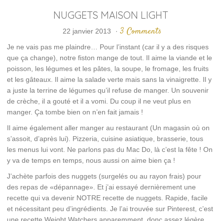
NUGGETS MAISON LIGHT
3 Comments
22 janvier 2013
·
Je ne vais pas me plaindre… Pour l’instant (car il y a des risques
que ça change), notre fiston mange de tout. Il aime la viande et le
poisson, les légumes et les pâtes, la soupe, le fromage, les fruits
et les gâteaux. Il aime la salade verte mais sans la vinaigrette. Il y
a juste la terrine de légumes qu’il refuse de manger. Un souvenir
de crèche, il a gouté et il a vomi. Du coup il ne veut plus en
manger. Ça tombe bien on n’en fait jamais !
Il aime également aller manger au restaurant (Un magasin où on
s’assoit, d’après lui). Pizzeria, cuisine asiatique, brasserie, tous
les menus lui vont. Ne parlons pas du Mac Do, là c’est la fête ! On
y va de temps en temps, nous aussi on aime bien ça !
J’achète parfois des nuggets (surgelés ou au rayon frais) pour
des repas de «dépannage». Et j’ai essayé dernièrement une
recette qui va devenir NOTRE recette de nuggets. Rapide, facile
et nécessitant peu d’ingrédients. Je l’ai trouvée sur Pinterest, c’est
une recette Weight Watchers apparemment, donc assez légère.