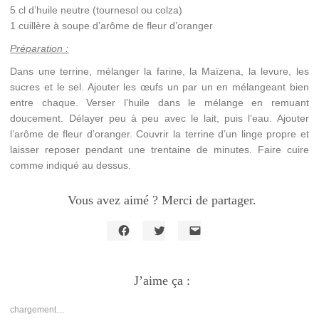
5 cl d’huile neutre (tournesol ou colza)
1 cuillère à soupe d’arôme de fleur d’oranger
Préparation :
Dans une terrine, mélanger la farine, la Maïzena, la levure, les
sucres et le sel. Ajouter les œufs un par un en mélangeant bien
entre chaque. Verser l’huile dans le mélange en remuant
doucement. Délayer peu à peu avec le lait, puis l’eau. Ajouter
l’arôme de fleur d’oranger. Couvrir la terrine d’un linge propre et
laisser reposer pendant une trentaine de minutes. Faire cuire
comme indiqué au dessus.
Vous avez aimé ? Merci de partager.
Cliquez
Cliquez
Cliquer
pour
pour
pour
partager
partager
envoyer
sur
sur
un
Facebook(ouvre
J’aime ça :
Twitter(ouvre
lien
dans
dans
par
une
une
e-
nouvelle
nouvelle
mail
chargement…
fenêtre)
fenêtre)
à