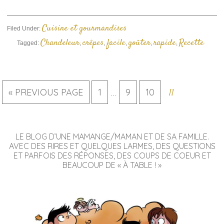
un
ami(ouvre
dans
une
Cuisine et gourmandises
Filed Under:
nouvelle
fenêtre)
Chandeleur
crêpes
facile
goûter
rapide
Recette
Tagged:
,
,
,
,
,
« PREVIOUS PAGE
1
9
10
11
…
LE BLOG D’UNE MAMANGE/MAMAN ET DE SA FAMILLE.
AVEC DES RIRES ET QUELQUES LARMES, DES QUESTIONS
ET PARFOIS DES RÉPONSES, DES COUPS DE COEUR ET
BEAUCOUP DE « À TABLE ! »