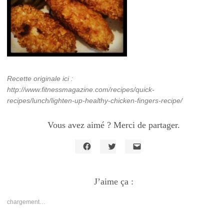
Recette originale ici :
http://www.fitnessmagazine.com/recipes/quick-
recipes/lunch/lighten-up-healthy-chicken-fingers-recipe/
Vous avez aimé ? Merci de partager.
Cliquez
Cliquez
Cliquer
pour
pour
pour
partager
partager
envoyer
sur
sur
un
Facebook(ouvre
J’aime ça :
Twitter(ouvre
lien
dans
dans
par
une
une
e-
nouvelle
nouvelle
mail
chargement…
fenêtre)
fenêtre)
à
un
ami(ouvre