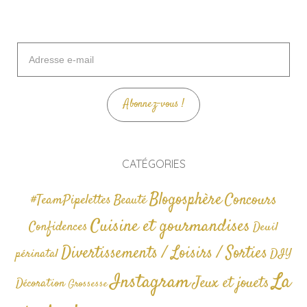
Adresse
e-
mail
Abonnez-vous !
CATÉGORIES
Blogosphère
Concours
#TeamPipelettes
Beauté
Cuisine et gourmandises
Confidences
Deuil
Divertissements / Loisirs / Sorties
périnatal
DIY
La
Instagram
Jeux et jouets
Décoration
Grossesse