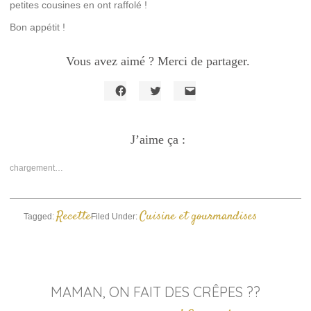
petites cousines en ont raffolé !
Bon appétit !
Vous avez aimé ? Merci de partager.
Cliquez
Cliquez
Cliquer
pour
pour
pour
partager
partager
envoyer
sur
sur
un
Facebook(ouvre
J’aime ça :
Twitter(ouvre
lien
dans
dans
par
une
une
e-
nouvelle
nouvelle
mail
chargement…
fenêtre)
fenêtre)
à
un
ami(ouvre
dans
une
Recette
Cuisine et gourmandises
Tagged:
Filed Under:
nouvelle
fenêtre)
MAMAN, ON FAIT DES CRÊPES ??