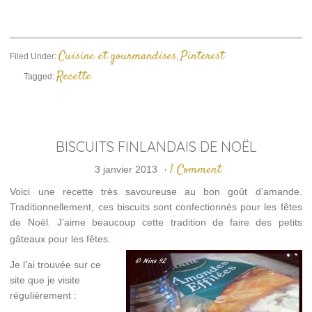
dans
une
nouvelle
fenêtre)
Cuisine et gourmandises
Pinterest
Filed Under:
,
Recette
Tagged:
BISCUITS FINLANDAIS DE NOËL
1 Comment
3 janvier 2013
·
Voici une recette très savoureuse au bon goût d’amande.
Traditionnellement, ces biscuits sont confectionnés pour les fêtes
de Noël. J’aime beaucoup cette tradition de faire des petits
gâteaux pour les fêtes.
Je l’ai trouvée sur ce
site que je visite
régulièrement :