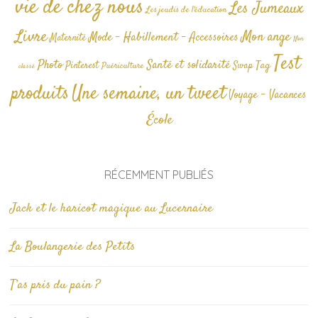
vie de chez nous
Les Jumeaux
Les jeudis de l'éducation
Livre
Mon ange
Mode - Habillement - Accessoires
Maternité
Non
Test
Photo
Santé et solidarité
Tag
Pinterest
Swap
Puériculture
classé
produits
Une semaine, un tweet
Voyage - Vacances
École
RÉCEMMENT PUBLIÉS
Jack et le haricot magique au Lucernaire
La Boulangerie des Petits
T’as pris du pain ?