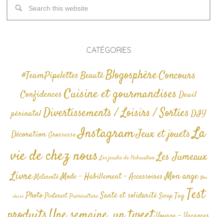
CATÉGORIES
Blogosphère
Concours
#TeamPipelettes
Beauté
Cuisine et gourmandises
Confidences
Deuil
Divertissements / Loisirs / Sorties
périnatal
DIY
La
Instagram
Jeux et jouets
Décoration
Grossesse
vie de chez nous
Les Jumeaux
Les jeudis de l'éducation
Livre
Mon ange
Mode - Habillement - Accessoires
Maternité
Non
Test
Photo
Santé et solidarité
Tag
Pinterest
Swap
Puériculture
classé
produits
Une semaine, un tweet
Voyage - Vacances