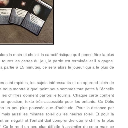
ors la main et choisit la caractéristique qu’il pense être la plus
é toutes les cartes du jeu, la partie est terminée et il a gagné.
la partie à 15 minutes, ce sera alors le joueur qui a le plus de
s sont rapides, les sujets intéressants et on apprend plein de
e nous montre à quel point nous sommes tout petits à l’échelle
et les chiffres donnent parfois le tournis. Chaque carte contient
te en question, texte très accessible pour les enfants. Ce Défis
ion un peu plus poussée que d’habitude. Pour la distance par
 mais aussi les minutes soleil ou les heures soleil. Et pour la
t en négatif et l’enfant doit comprendre que le chiffre le plus
if. Ça le rend un peu plus difficile à assimiler du coup mais ce