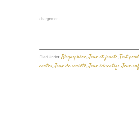
s
F
d
u
n
chargement…
f
Blogosphère
Jeux et jouets
Test prod
Filed Under:
,
,
cartes
Jeux de société
Jeux éducatifs
Jeux en
,
,
,