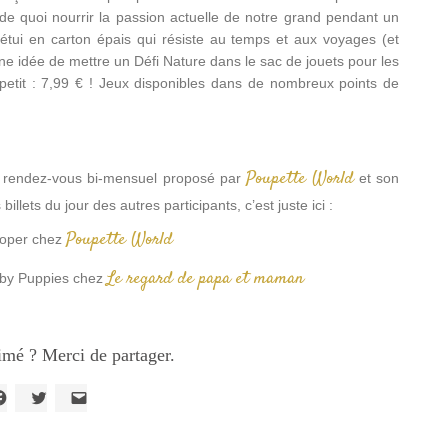
de quoi nourrir la passion actuelle de notre grand pendant un
tui en carton épais qui résiste au temps et aux voyages (et
e idée de mettre un Défi Nature dans le sac de jouets pour les
t petit : 7,99 € ! Jeux disponibles dans de nombreux points de
Poupette World
au rendez-vous bi-mensuel proposé par
et son
 billets du jour des autres participants, c’est juste ici :
Poupette World
ooper chez
Le regard de papa et maman
bby Puppies chez
imé ? Merci de partager.
liquez
Cliquez
Cliquer
our
pour
pour
artager
partager
envoyer