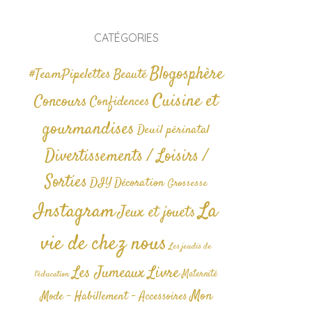
CATÉGORIES
Blogosphère
#TeamPipelettes
Beauté
Cuisine et
Concours
Confidences
gourmandises
Deuil périnatal
Divertissements / Loisirs /
Sorties
DIY
Décoration
Grossesse
La
Instagram
Jeux et jouets
vie de chez nous
Les jeudis de
Livre
Les Jumeaux
Maternité
l'éducation
Mon
Mode - Habillement - Accessoires