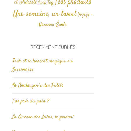
Test produits
et solidarité
Tag
Swap
Une semaine, un tweet
Voyage -
École
Vacances
RÉCEMMENT PUBLIÉS
Jack et le haricot magique au
Lucernaire
La Boulangerie des Petits
T’as pris du pain ?
La Guerre des Lulus, le journal