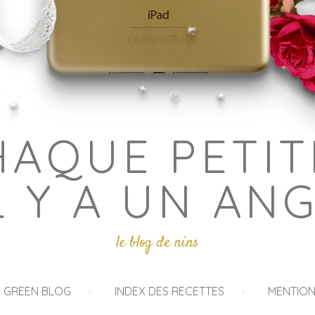
HAQUE PETIT
L Y A UN AN
le blog de nins
I GREEN BLOG
INDEX DES RECETTES
MENTION