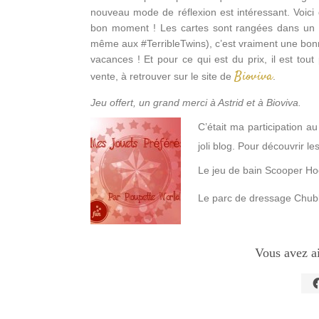
nouveau mode de réflexion est intéressant. Voici 
bon moment ! Les cartes sont rangées dans un é
même aux #TerribleTwins), c’est vraiment une bonn
vacances ! Et pour ce qui est du prix, il est tou
Bioviva
vente, à retrouver sur le site de
.
Jeu offert, un grand merci à Astrid et à Bioviva.
C’était ma participation 
joli blog. Pour découvrir les
Le jeu de bain Scooper H
Le parc de dressage Chu
Vous avez a
C
p
p