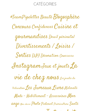
CATÉGORIES
Blogosphère
#TeamPipelettes
Beauté
Cuisine et
Concours
Confidences
gourmandises
Deuil périnatal
Divertissements / Loisirs /
Sorties
DIY
Décoration
Grossesse
La
Instagram
Jeux et jouets
vie de chez nous
Les jeudis de
Livre
Les Jumeaux
Maternité
l'éducation
Mon
Mode - Habillement - Accessoires
ange
Photo
Santé
Pinterest
Puériculture
Non classé