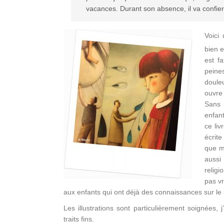
vacances. Durant son absence, il va confier
Voici
bien e
est f
peine
douleu
ouvre 
Sans 
enfant
ce liv
écrite
que mo
aussi
relig
pas vr
aux enfants qui ont déjà des connaissances sur le s
Les illustrations sont particulièrement soignées,
traits fins.