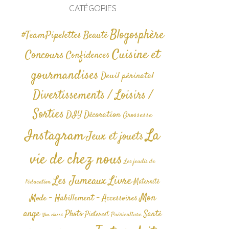
CATÉGORIES
Blogosphère
#TeamPipelettes
Beauté
Cuisine et
Concours
Confidences
gourmandises
Deuil périnatal
Divertissements / Loisirs /
Sorties
DIY
Décoration
Grossesse
La
Instagram
Jeux et jouets
vie de chez nous
Les jeudis de
Livre
Les Jumeaux
Maternité
l'éducation
Mon
Mode - Habillement - Accessoires
ange
Photo
Santé
Pinterest
Puériculture
Non classé