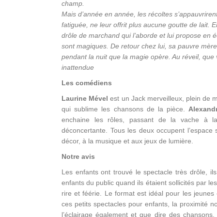
champ.
Mais d’année en année, les récoltes s’appauvrirent,
fatiguée, ne leur offrit plus aucune goutte de lait
drôle de marchand qui l’aborde et lui propose en é
sont magiques. De retour chez lui, sa pauvre mère m
pendant la nuit que la magie opère. Au réveil, que v
inattendue
Les comédiens
Laurine Mével
est un Jack merveilleux, plein de 
qui sublime les chansons de la pièce.
Alexand
enchaine les rôles, passant de la vache à l
déconcertante. Tous les deux occupent l’espace 
décor, à la musique et aux jeux de lumière.
Notre avis
Les enfants ont trouvé le spectacle très drôle, il
enfants du public quand ils étaient sollicités par 
rire et féérie. Le format est idéal pour les jeun
ces petits spectacles pour enfants, la proximité n
l’éclairage également et que dire des chansons, 