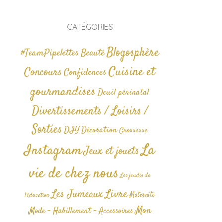
CATÉGORIES
Blogosphère
#TeamPipelettes
Beauté
Cuisine et
Concours
Confidences
gourmandises
Deuil périnatal
Divertissements / Loisirs /
Sorties
DIY
Décoration
Grossesse
La
Instagram
Jeux et jouets
vie de chez nous
Les jeudis de
Livre
Les Jumeaux
Maternité
l'éducation
Mon
Mode - Habillement - Accessoires