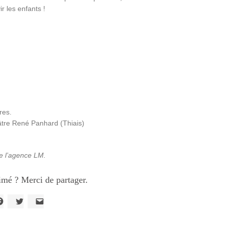
r les enfants !
res.
éâtre René Panhard (Thiais)
de l’agence LM.
imé ? Merci de partager.
liquez
Cliquez
Cliquer
our
pour
pour
artager
partager
envoyer