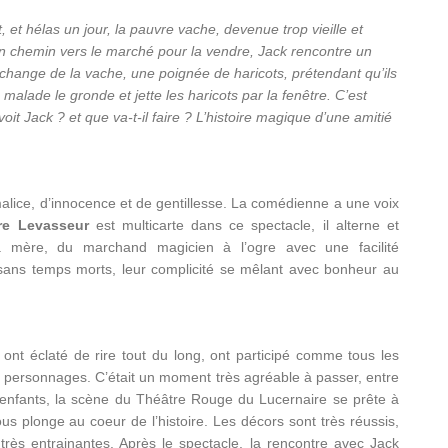
 et hélas un jour, la pauvre vache, devenue trop vieille et
. En chemin vers le marché pour la vendre, Jack rencontre un
change de la vache, une poignée de haricots, prétendant qu’ils
alade le gronde et jette les haricots par la fenêtre. C’est
oit Jack ? et que va-t-il faire ? L’histoire magique d’une amitié
malice, d’innocence et de gentillesse. La comédienne a une voix
re Levasseur
est multicarte dans ce spectacle, il alterne et
a mère, du marchand magicien à l’ogre avec une facilité
sans temps morts, leur complicité se mêlant avec bonheur au
s ont éclaté de rire tout du long, ont participé comme tous les
les personnages. C’était un moment très agréable à passer, entre
es enfants, la scène du Théâtre Rouge du Lucernaire se prête à
ous plonge au coeur de l’histoire. Les décors sont très réussis,
très entrainantes. Après le spectacle, la rencontre avec Jack