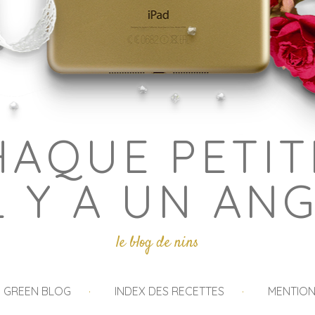
HAQUE PETIT
L Y A UN AN
le blog de nins
I GREEN BLOG
INDEX DES RECETTES
MENTION