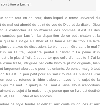
 son trône à Lucifer.
 un conte tout en douceur, dans lequel le terme universel du
t du mal est abordé du point de vue de Dieu et du diable. Dieu
atigué d’absorber les souffrances des hommes, il est las des
s causées par Lucifer. La disparition de ce petit chaton et la
r qu’elle a infligé à Esther et sa famille est de trop. Ce livre
plusieurs axes de discussion. Le bien peut-il être sans le mal ?
l’un ou l’autre, l’équilibre peut-il subsister ? La peine d’un
 est-elle plus difficile à supporter que celle d’un adulte ? J’ai lu
re d’une traite, intriguée par cette histoire plutôt originale, bien
 et largement abordable pour les enfants. Je pense malgré tout
n fils est un peu petit pour en saisir toutes les nuances. J’ai
 un peu de retenue à l’idée d’aborder avec lui le sujet de la
ion qui me met un quelque peu mal à l’aise. Nous n’abordons
aiment ce sujet à la maison et je pense que ce livre est destiné
ujet, Dieu, Lucifer et les apôtres.
 j’adore ce style tendre et délicat, aux couleurs douces et aux