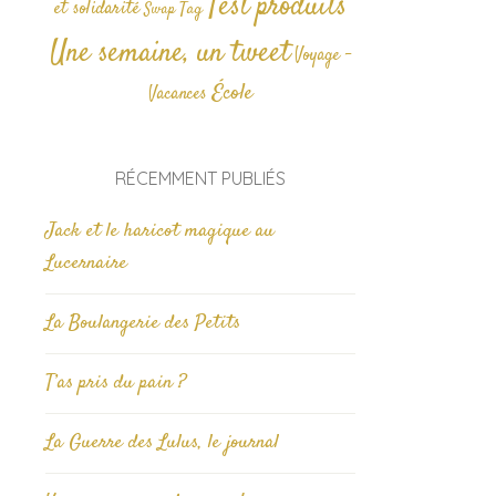
Test produits
et solidarité
Tag
Swap
Une semaine, un tweet
Voyage -
École
Vacances
RÉCEMMENT PUBLIÉS
Jack et le haricot magique au
Lucernaire
La Boulangerie des Petits
T’as pris du pain ?
La Guerre des Lulus, le journal