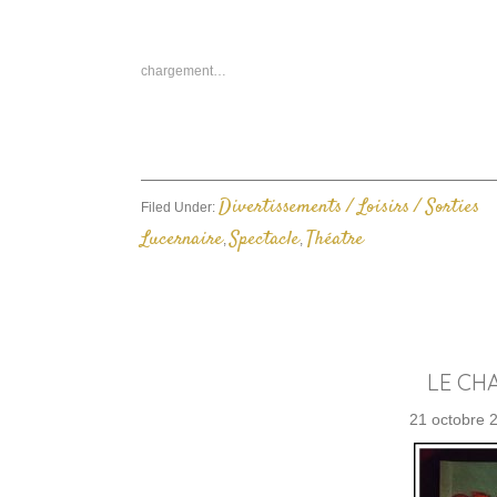
s
F
d
u
n
chargement…
f
Divertissements / Loisirs / Sorties
Filed Under:
Lucernaire
Spectacle
Théatre
,
,
LE CH
21 octobre 