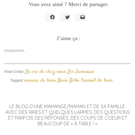
Vous avez aimé ? Merci de partager.
Cliquez
Cliquez
Cliquer
pour
pour
pour
partager
partager
envoyer
sur
sur
un
Facebook(ouvre
J’aime ça :
Twitter(ouvre
lien
dans
dans
par
une
une
e-
nouvelle
nouvelle
mail
chargement…
fenêtre)
fenêtre)
à
un
ami(ouvre
dans
une
La vie de chez nous
Les Jumeaux
Filed Under:
,
nouvelle
fenêtre)
anneau de bain
Bain
Bébé
transat de bain
Tagged:
,
,
,
LE BLOG D’UNE MAMANGE/MAMAN ET DE SA FAMILLE.
AVEC DES RIRES ET QUELQUES LARMES, DES QUESTIONS
ET PARFOIS DES RÉPONSES, DES COUPS DE COEUR ET
BEAUCOUP DE « À TABLE ! »