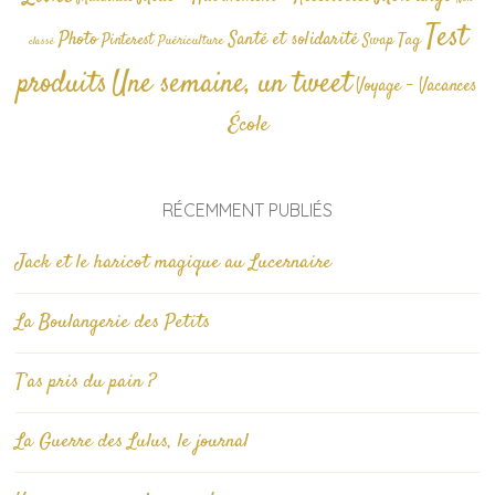
Test
Photo
Santé et solidarité
Tag
Pinterest
Swap
Puériculture
classé
produits
Une semaine, un tweet
Voyage - Vacances
École
RÉCEMMENT PUBLIÉS
Jack et le haricot magique au Lucernaire
La Boulangerie des Petits
T’as pris du pain ?
La Guerre des Lulus, le journal