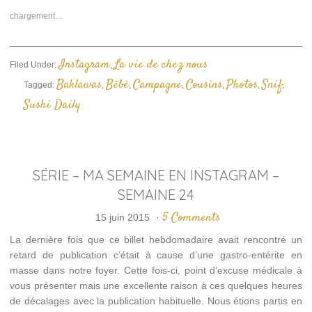
une
une
e-
nouvelle
nouvelle
mail
chargement…
fenêtre)
fenêtre)
à
un
ami(ouvre
dans
une
Instagram
La vie de chez nous
Filed Under:
,
nouvelle
fenêtre)
Baklawas
Bébé
Campagne
Cousins
Photos
Snif
Tagged:
,
,
,
,
,
,
Sushi Daily
SÉRIE – MA SEMAINE EN INSTAGRAM –
SEMAINE 24
5 Comments
15 juin 2015
·
La dernière fois que ce billet hebdomadaire avait rencontré un
retard de publication c’était à cause d’une gastro-entérite en
masse dans notre foyer. Cette fois-ci, point d’excuse médicale à
vous présenter mais une excellente raison à ces quelques heures
de décalages avec la publication habituelle. Nous étions partis en