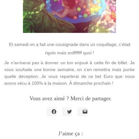
Et samedi on a fait une cousignade dans un coquillage, c’était
rigolo mais snifffffff quoi !
Je n’arriverai pas à donner un ton enjoué à cette fin de billet. Je
vous souhaite une bonne semaine, on s’en remettra mais purée
quelle déception. Je vous reparlerai de ce bel Euro que nous
avons vécu à 100% à la maison. À dimanche prochain !
Vous avez aimé ? Merci de partager.
Cliquez
Cliquez
Cliquer
pour
pour
pour
partager
partager
envoyer
sur
sur
un
Facebook(ouvre
J’aime ça :
Twitter(ouvre
lien
dans
dans
par