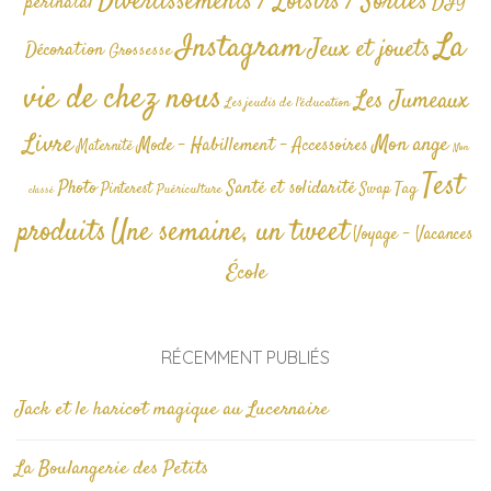
Divertissements / Loisirs / Sorties
périnatal
DIY
La
Instagram
Jeux et jouets
Décoration
Grossesse
vie de chez nous
Les Jumeaux
Les jeudis de l'éducation
Livre
Mon ange
Mode - Habillement - Accessoires
Maternité
Non
Test
Photo
Santé et solidarité
Tag
Pinterest
Swap
Puériculture
classé
produits
Une semaine, un tweet
Voyage - Vacances
École
RÉCEMMENT PUBLIÉS
Jack et le haricot magique au Lucernaire
La Boulangerie des Petits