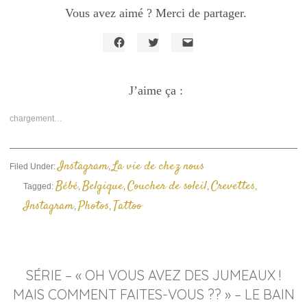
Vous avez aimé ? Merci de partager.
Cliquez
Cliquez
Cliquer
pour
pour
pour
partager
partager
envoyer
sur
sur
un
Facebook(ouvre
J’aime ça :
Twitter(ouvre
lien
dans
dans
par
une
une
e-
nouvelle
nouvelle
mail
chargement…
fenêtre)
fenêtre)
à
un
ami(ouvre
dans
une
Instagram
La vie de chez nous
Filed Under:
,
nouvelle
fenêtre)
Bébé
Belgique
Coucher de soleil
Crevettes
Tagged:
,
,
,
,
Instagram
Photos
Tattoo
,
,
SÉRIE – « OH VOUS AVEZ DES JUMEAUX !
MAIS COMMENT FAITES-VOUS ?? » – LE BAIN