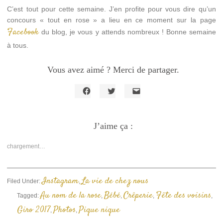
C’est tout pour cette semaine. J’en profite pour vous dire qu’un
concours « tout en rose » a lieu en ce moment sur la page
Facebook
du blog, je vous y attends nombreux ! Bonne semaine
à tous.
Vous avez aimé ? Merci de partager.
Cliquez
Cliquez
Cliquer
pour
pour
pour
partager
partager
envoyer
sur
sur
un
Facebook(ouvre
J’aime ça :
Twitter(ouvre
lien
dans
dans
par
une
une
e-
nouvelle
nouvelle
mail
chargement…
fenêtre)
fenêtre)
à
un
ami(ouvre
dans
une
Instagram
La vie de chez nous
Filed Under:
,
nouvelle
fenêtre)
Au nom de la rose
Bébé
Crêperie
Fête des voisins
Tagged:
,
,
,
,
Giro 2017
Photos
Pique nique
,
,