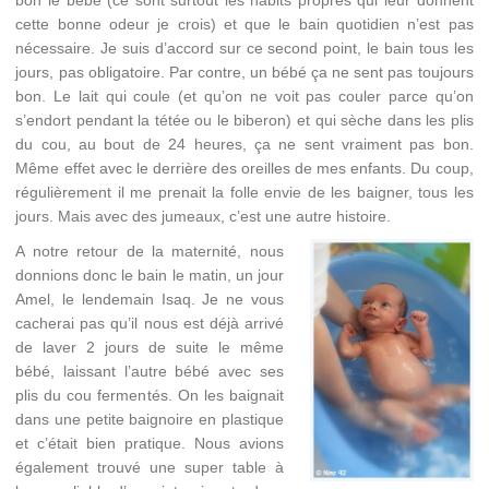
bon le bébé (ce sont surtout les habits propres qui leur donnent
cette bonne odeur je crois) et que le bain quotidien n’est pas
nécessaire. Je suis d’accord sur ce second point, le bain tous les
jours, pas obligatoire. Par contre, un bébé ça ne sent pas toujours
bon. Le lait qui coule (et qu’on ne voit pas couler parce qu’on
s’endort pendant la tétée ou le biberon) et qui sèche dans les plis
du cou, au bout de 24 heures, ça ne sent vraiment pas bon.
Même effet avec le derrière des oreilles de mes enfants. Du coup,
régulièrement il me prenait la folle envie de les baigner, tous les
jours. Mais avec des jumeaux, c’est une autre histoire.
A notre retour de la maternité, nous
donnions donc le bain le matin, un jour
Amel, le lendemain Isaq. Je ne vous
cacherai pas qu’il nous est déjà arrivé
de laver 2 jours de suite le même
bébé, laissant l’autre bébé avec ses
plis du cou fermentés. On les baignait
dans une petite baignoire en plastique
et c’était bien pratique. Nous avions
également trouvé une super table à