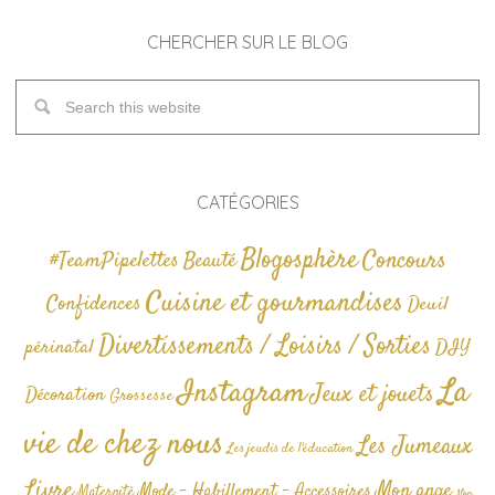
CHERCHER SUR LE BLOG
CATÉGORIES
Blogosphère
Concours
#TeamPipelettes
Beauté
Cuisine et gourmandises
Confidences
Deuil
Divertissements / Loisirs / Sorties
périnatal
DIY
La
Instagram
Jeux et jouets
Décoration
Grossesse
vie de chez nous
Les Jumeaux
Les jeudis de l'éducation
Livre
Mon ange
Mode - Habillement - Accessoires
Maternité
Non