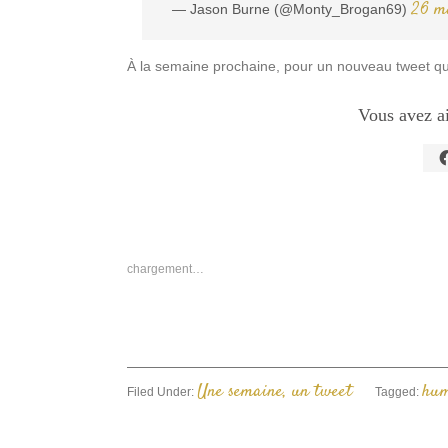
26 m
— Jason Burne (@Monty_Brogan69)
À la semaine prochaine, pour un nouveau tweet qui
Vous avez a
C
p
p
s
F
d
u
n
chargement…
f
Une semaine, un tweet
hu
Filed Under:
Tagged: