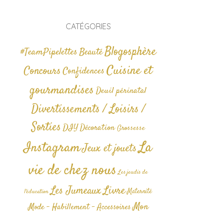
CATÉGORIES
Blogosphère
#TeamPipelettes
Beauté
Cuisine et
Concours
Confidences
gourmandises
Deuil périnatal
Divertissements / Loisirs /
Sorties
DIY
Décoration
Grossesse
La
Instagram
Jeux et jouets
vie de chez nous
Les jeudis de
Livre
Les Jumeaux
Maternité
l'éducation
Mon
Mode - Habillement - Accessoires