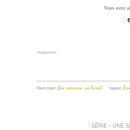
Vous avez a
C
p
p
s
F
d
u
n
chargement…
f
Une semaine, un tweet
Foo
Filed Under:
Tagged:
SÉRIE – UNE 