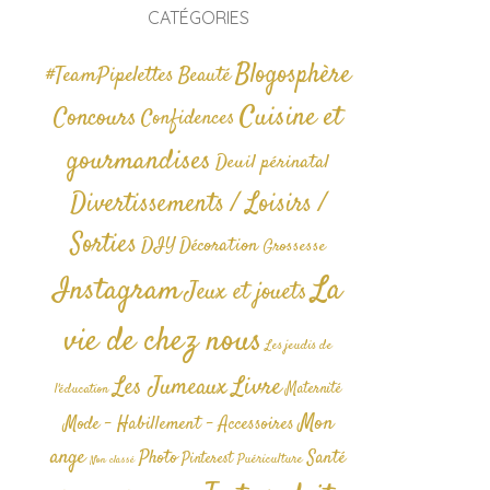
CATÉGORIES
Blogosphère
#TeamPipelettes
Beauté
Cuisine et
Concours
Confidences
gourmandises
Deuil périnatal
Divertissements / Loisirs /
Sorties
DIY
Décoration
Grossesse
La
Instagram
Jeux et jouets
vie de chez nous
Les jeudis de
Livre
Les Jumeaux
Maternité
l'éducation
Mon
Mode - Habillement - Accessoires
ange
Photo
Santé
Pinterest
Puériculture
Non classé