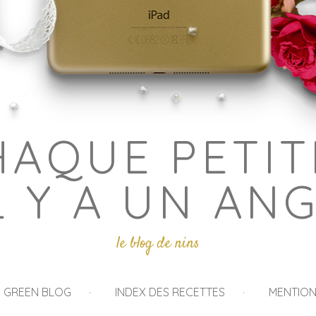
HAQUE PETIT
L Y A UN AN
le blog de nins
I GREEN BLOG
INDEX DES RECETTES
MENTION