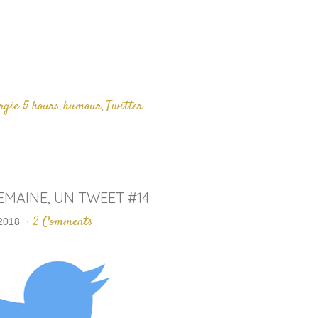
ne
une
e-
ouvelle
nouvelle
mail
enêtre)
fenêtre)
à
un
ami(ouvre
dans
une
nouvelle
fenêtre)
rgie 5 hours
humour
Twitter
,
,
SEMAINE, UN TWEET #14
2 Comments
 2018
·