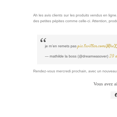
Ah les avis clients sur les produits vendus en lig
des petites pépites comme celle-ci. Attention, prod
pic.twitter.com/Mhe
je m’en remets pas
20 
— mathilde la boss (@dreamwasover)
Rendez-vous mercredi prochain, avec un nouveau t
Vous avez a
C
p
p
s
F
d