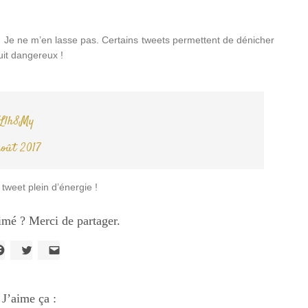
ne. Je ne m’en lasse pas. Certains tweets permettent de dénicher
uit dangereux !
XLlh8My
août 2017
weet plein d’énergie !
imé ? Merci de partager.
liquez
Cliquez
Cliquer
our
pour
pour
artager
partager
envoyer
ur
sur
un
acebook(ouvre
J’aime ça :
Twitter(ouvre
lien
ans
dans
par