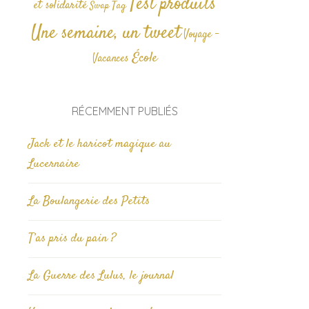
Test produits
et solidarité
Tag
Swap
Une semaine, un tweet
Voyage -
École
Vacances
RÉCEMMENT PUBLIÉS
Jack et le haricot magique au
Lucernaire
La Boulangerie des Petits
T’as pris du pain ?
La Guerre des Lulus, le journal