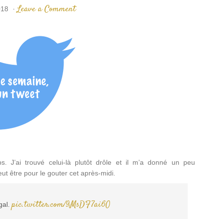
Leave a Comment
018
·
. J’ai trouvé celui-là plutôt drôle et il m’a donné un peu
eut être pour le gouter cet après-midi.
pic.twitter.com/9MsDF7ai6O
gal.