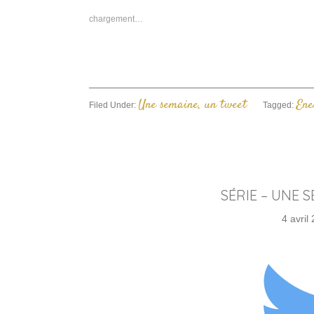
u
n
chargement…
f
Une semaine, un tweet
Ene
Filed Under:
Tagged:
SÉRIE – UNE 
4 avril