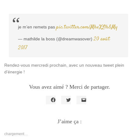
pic.twitter.com/MheXLlh8My
je m’en remets pas
20 août
— mathilde la boss (@dreamwasover)
2017
Rendez-vous mercredi prochain, avec un nouveau tweet plein
d’énergie !
Vous avez aimé ? Merci de partager.
Cliquez
Cliquez
Cliquer
pour
pour
pour
partager
partager
envoyer
sur
sur
un
Facebook(ouvre
J’aime ça :
Twitter(ouvre
lien
dans
dans
par
une
une
e-
nouvelle
nouvelle
mail
chargement…
fenêtre)
fenêtre)
à