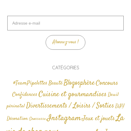
Adresse
e-
mail
Abonnez-vous !
CATÉGORIES
Blogosphère
Concours
#TeamPipelettes
Beauté
Cuisine et gourmandises
Confidences
Deuil
Divertissements / Loisirs / Sorties
périnatal
DIY
La
Instagram
Jeux et jouets
Décoration
Grossesse