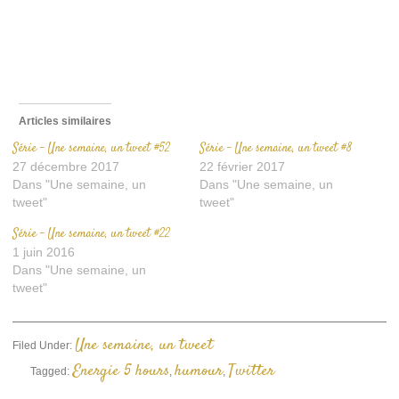
un
ami(ouvre
dans
une
nouvelle
fenêtre)
Articles similaires
Série – Une semaine, un tweet #52
Série – Une semaine, un tweet #8
27 décembre 2017
22 février 2017
Dans "Une semaine, un
Dans "Une semaine, un
tweet"
tweet"
Série – Une semaine, un tweet #22
1 juin 2016
Dans "Une semaine, un
tweet"
Une semaine, un tweet
Filed Under:
Energie 5 hours
humour
Twitter
Tagged:
,
,