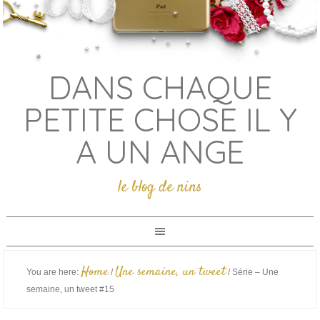
DANS CHAQUE
PETITE CHOSE IL Y
A UN ANGE
le blog de nins
Home
Une semaine, un tweet
You are here:
/
/
Série – Une
semaine, un tweet #15