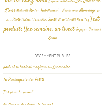
vie de chez nous
Les Jumeaux
Les jeudis de l'éducation
Livre
Mon ange
Mode - Habillement - Accessoires
Maternité
Non
Test
Photo
Santé et solidarité
Tag
Pinterest
Swap
Puériculture
classé
produits
Une semaine, un tweet
Voyage - Vacances
École
RÉCEMMENT PUBLIÉS
Jack et le haricot magique au Lucernaire
La Boulangerie des Petits
T’as pris du pain ?
La Guerre des Lulus, le journal