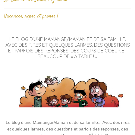
Vacances, repos et pronos !
LE BLOG D’UNE MAMANGE/MAMAN ET DE SA FAMILLE.
AVEC DES RIRES ET QUELQUES LARMES, DES QUESTIONS
ET PARFOIS DES RÉPONSES, DES COUPS DE COEUR ET
BEAUCOUP DE « À TABLE ! »
Le blog d'une Mamange/Maman et de sa famille... Avec des rires
et quelques larmes, des questions et parfois des réponses, des