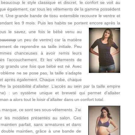
beaucoup le style classique et discret, le confort se voit au
atique également, car tous les vêtements de la gamme possèdent
ent. Une grande bande de tissu extensible recouvre le ventre et
endant les 9 mois. Puis les habits se portent encore apr
ès la
us le savez, une fois le bébé venu au
eaucoup
un peu de ventre) car la matière
ment de reprendre sa taille initiale. Peu
emmes chanceuses à avoir remis leurs
rès l’accouchement. Et les vêtements de
rop grands une fois que bébé est né. Avec
roblème ne se pose pas, la taille s’adapte
 et après également. Chaque robe, chaque
re la possibilité d’allaiter. L’accès au sein par la taille empire
ine) : un système unique et breveté qui permet d’allaiter
n a alors tout le loisir d’allaiter dans un confort total.
la marque, ce sont ses sous-vêtements. J’ai
r les modèles présentés au salon. Ces
 maintien parfait, sans armatures et dans
un double maintien, grâce à une bande de