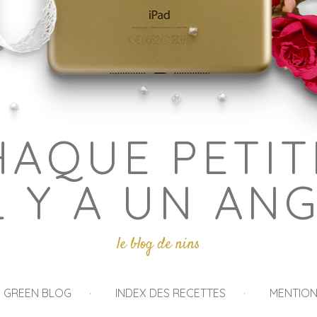
HAQUE PETIT
L Y A UN AN
le blog de nins
I GREEN BLOG
INDEX DES RECETTES
MENTION