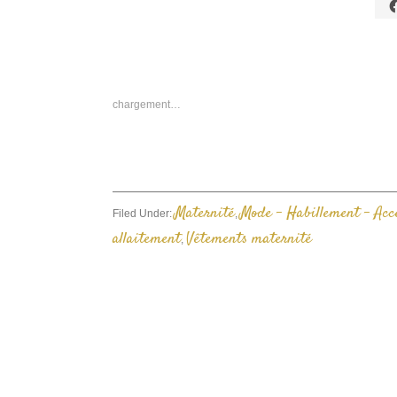
C
p
p
s
F
d
u
n
chargement…
f
Maternité
Mode - Habillement - Acc
Filed Under:
,
allaitement
Vêtements maternité
,