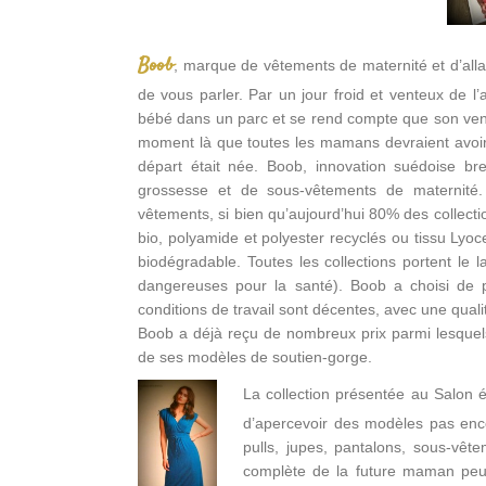
Boob
, marque de vêtements de maternité et d’alla
de vous parler. Par un jour froid et venteux de 
bébé dans un parc et se rend compte que son ventre
moment là que toutes les mamans devraient avoir dr
départ était née. Boob, innovation suédoise 
grossesse et de sous-vêtements de maternité. 
vêtements, si bien qu’aujourd’hui 80% des collect
bio, polyamide et polyester recyclés ou tissu Lyoc
biodégradable. Toutes les collections portent le 
dangereuses pour la santé). Boob a choisi de 
conditions de travail sont décentes, avec une qualit
Boob a déjà reçu de nombreux prix parmi lesque
de ses modèles de soutien-gorge.
La collection présentée au Salon é
d’apercevoir des modèles pas enco
pulls, jupes, pantalons, sous-vêt
complète de la future maman peu