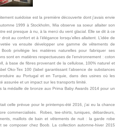
itement suédoise est la première découverte dont j’avais envie
l’automne 1999 à Stockholm, Mia observe sa soeur allaiter son
 est presque à nu, à la merci du vent glacial. Elle se dit à ce
oit au confort et à l’élégance lorsqu’elles allaitent. L’idée de
brevetée va ensuite développer une gamme de vêtements de
Boob privilégie les matières naturelles pour fabriquer ses
ions sont en matières respectueuses de l’environnement : coton
ell, à base de fibres provenant de la cellulose, 100% naturel et
label Oko-Tex 100 (label garantissant l’absence de substances
produire au Portugal et en Turquie, dans des usines où les
é assurée et un impact sur les transports limité.
ls la médaille de bronze aux Prima Baby Awards 2014 pour un
tait celle prévue pour le printemps-été 2016, j’ai eu la chance
re commercialisés. Robes, tee-shirts, tuniques, débardeurs,
ements, maillots de bain et vêtements de nuit : la garde robe
t se composer chez Boob. La collection automne-hiver 2015