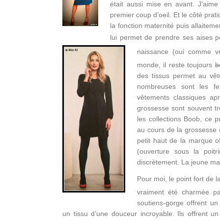
était aussi mise en avant. J’aime 
premier coup d’oeil. Et le côté pr
la fonction maternité puis allaitem
lui permet de prendre ses aises p
naissance (
oui comme vo
monde, il reste toujours
b
des tissus permet au vête
nombreuses sont les f
vêtements classiques ap
grossesse sont souvent t
les collections Boob, ce p
au cours de la grossesse
petit haut de la marque off
(ouverture sous la poitr
discrètement. La jeune mama
Pour moi, le point fort de 
vraiment été charmée pa
soutiens-gorge offrent un
un tissu d’une douceur incroyable. Ils offrent 