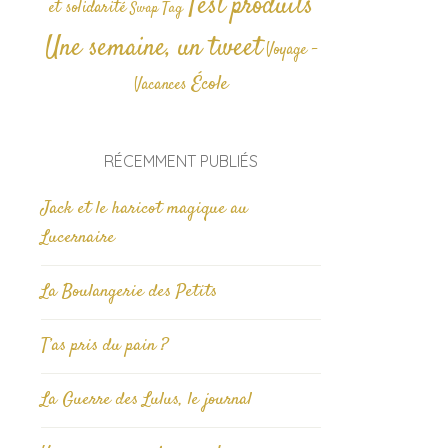
Test produits
et solidarité
Tag
Swap
Une semaine, un tweet
Voyage -
École
Vacances
RÉCEMMENT PUBLIÉS
Jack et le haricot magique au
Lucernaire
La Boulangerie des Petits
T’as pris du pain ?
La Guerre des Lulus, le journal