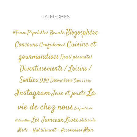
CATÉGORIES
Blogosphère
#TeamPipelettes
Beauté
Cuisine et
Concours
Confidences
gourmandises
Deuil périnatal
Divertissements / Loisirs /
Sorties
DIY
Décoration
Grossesse
La
Instagram
Jeux et jouets
vie de chez nous
Les jeudis de
Livre
Les Jumeaux
Maternité
l'éducation
Mon
Mode - Habillement - Accessoires