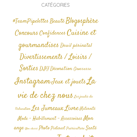
CATÉGORIES
Blogosphère
#TeamPipelettes
Beauté
Cuisine et
Concours
Confidences
gourmandises
Deuil périnatal
Divertissements / Loisirs /
Sorties
DIY
Décoration
Grossesse
La
Instagram
Jeux et jouets
vie de chez nous
Les jeudis de
Livre
Les Jumeaux
Maternité
l'éducation
Mon
Mode - Habillement - Accessoires
ange
Photo
Santé
Pinterest
Puériculture
Non classé