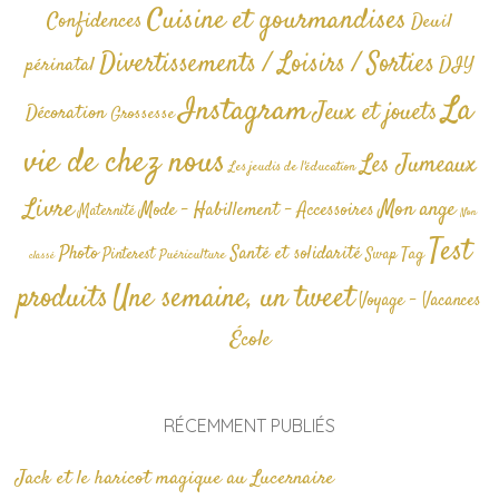
Cuisine et gourmandises
Confidences
Deuil
Divertissements / Loisirs / Sorties
périnatal
DIY
La
Instagram
Jeux et jouets
Décoration
Grossesse
vie de chez nous
Les Jumeaux
Les jeudis de l'éducation
Livre
Mon ange
Mode - Habillement - Accessoires
Maternité
Non
Test
Photo
Santé et solidarité
Tag
Pinterest
Swap
Puériculture
classé
produits
Une semaine, un tweet
Voyage - Vacances
École
RÉCEMMENT PUBLIÉS
Jack et le haricot magique au Lucernaire