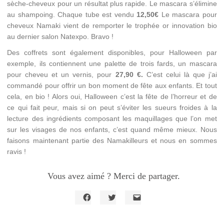
sèche-cheveux pour un résultat plus rapide. Le mascara s’élimine
au shampoing. Chaque tube est vendu
12,50€
Le mascara pour
cheveux Namaki vient de remporter le trophée or innovation bio
au dernier salon Natexpo. Bravo !
Des coffrets sont également disponibles, pour Halloween par
exemple, ils contiennent une palette de trois fards, un mascara
pour cheveu et un vernis, pour
27,90 €.
C’est celui là que j’ai
commandé pour offrir un bon moment de fête aux enfants. Et tout
cela, en bio ! Alors oui, Halloween c’est la fête de l’horreur et de
ce qui fait peur, mais si on peut s’éviter les sueurs froides à la
lecture des ingrédients composant les maquillages que l’on met
sur les visages de nos enfants, c’est quand même mieux. Nous
faisons maintenant partie des Namakilleurs et nous en sommes
ravis !
Vous avez aimé ? Merci de partager.
Cliquez
Cliquez
Cliquer
pour
pour
pour
partager
partager
envoyer