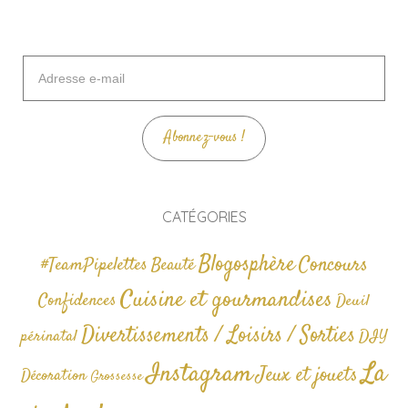
Adresse
e-
mail
Abonnez-vous !
CATÉGORIES
Blogosphère
Concours
#TeamPipelettes
Beauté
Cuisine et gourmandises
Confidences
Deuil
Divertissements / Loisirs / Sorties
périnatal
DIY
La
Instagram
Jeux et jouets
Décoration
Grossesse