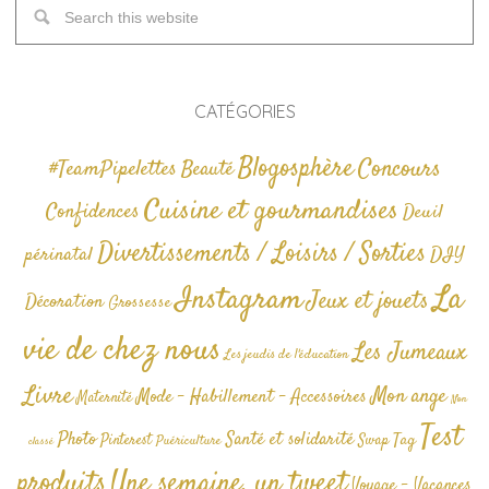
CATÉGORIES
Blogosphère
Concours
#TeamPipelettes
Beauté
Cuisine et gourmandises
Confidences
Deuil
Divertissements / Loisirs / Sorties
périnatal
DIY
La
Instagram
Jeux et jouets
Décoration
Grossesse
vie de chez nous
Les Jumeaux
Les jeudis de l'éducation
Livre
Mon ange
Mode - Habillement - Accessoires
Maternité
Non
Test
Photo
Santé et solidarité
Tag
Pinterest
Swap
Puériculture
classé
produits
Une semaine, un tweet
Voyage - Vacances