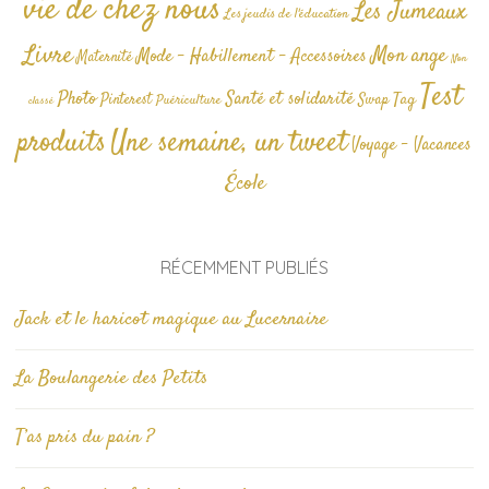
vie de chez nous
Les Jumeaux
Les jeudis de l'éducation
Livre
Mon ange
Mode - Habillement - Accessoires
Maternité
Non
Test
Photo
Santé et solidarité
Tag
Pinterest
Swap
Puériculture
classé
produits
Une semaine, un tweet
Voyage - Vacances
École
RÉCEMMENT PUBLIÉS
Jack et le haricot magique au Lucernaire
La Boulangerie des Petits
T’as pris du pain ?