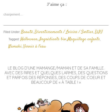
sur
sur
un
Facebook(ouvre
J’aime ça :
Twitter(ouvre
lien
dans
dans
par
une
une
e-
nouvelle
nouvelle
mail
chargement…
fenêtre)
fenêtre)
à
un
ami(ouvre
dans
une
Beauté
Divertissements / Loisirs / Sorties
DIY
Filed Under:
,
,
nouvelle
fenêtre)
Halloween
Ingrédients bio
Maquillage enfants
Tagged:
,
,
,
Namaki
Vernis à l'eau
,
LE BLOG D’UNE MAMANGE/MAMAN ET DE SA FAMILLE.
AVEC DES RIRES ET QUELQUES LARMES, DES QUESTIONS
ET PARFOIS DES RÉPONSES, DES COUPS DE COEUR ET
BEAUCOUP DE « À TABLE ! »