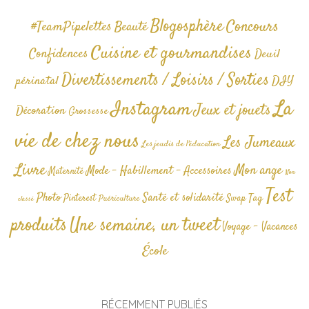
Blogosphère
Concours
#TeamPipelettes
Beauté
Cuisine et gourmandises
Confidences
Deuil
Divertissements / Loisirs / Sorties
périnatal
DIY
La
Instagram
Jeux et jouets
Décoration
Grossesse
vie de chez nous
Les Jumeaux
Les jeudis de l'éducation
Livre
Mon ange
Mode - Habillement - Accessoires
Maternité
Non
Test
Photo
Santé et solidarité
Tag
Pinterest
Swap
Puériculture
classé
produits
Une semaine, un tweet
Voyage - Vacances
École
RÉCEMMENT PUBLIÉS