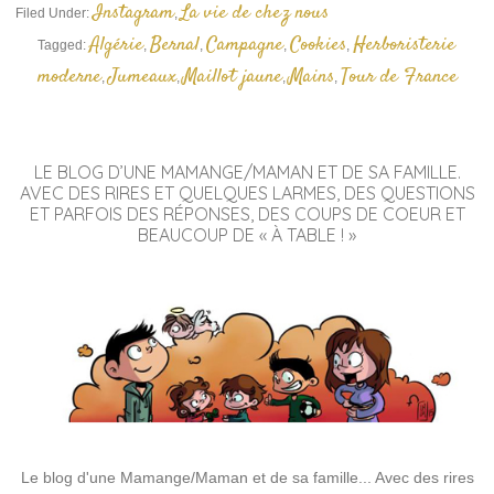
Instagram
La vie de chez nous
Filed Under:
,
Algérie
Bernal
Campagne
Cookies
Herboristerie
Tagged:
,
,
,
,
moderne
Jumeaux
Maillot jaune
Mains
Tour de France
,
,
,
,
LE BLOG D’UNE MAMANGE/MAMAN ET DE SA FAMILLE.
AVEC DES RIRES ET QUELQUES LARMES, DES QUESTIONS
ET PARFOIS DES RÉPONSES, DES COUPS DE COEUR ET
BEAUCOUP DE « À TABLE ! »
Le blog d'une Mamange/Maman et de sa famille... Avec des rires