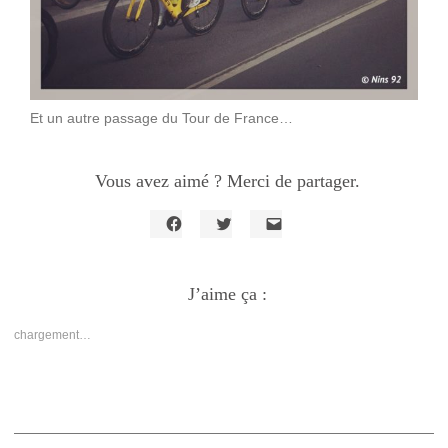
Et un autre passage du Tour de France…
Vous avez aimé ? Merci de partager.
Cliquez
Cliquez
Cliquer
pour
pour
pour
partager
partager
envoyer
sur
sur
un
Facebook(ouvre
J’aime ça :
Twitter(ouvre
lien
dans
dans
par
une
une
e-
nouvelle
nouvelle
mail
chargement…
fenêtre)
fenêtre)
à
un
ami(ouvre
dans
une
nouvelle
fenêtre)