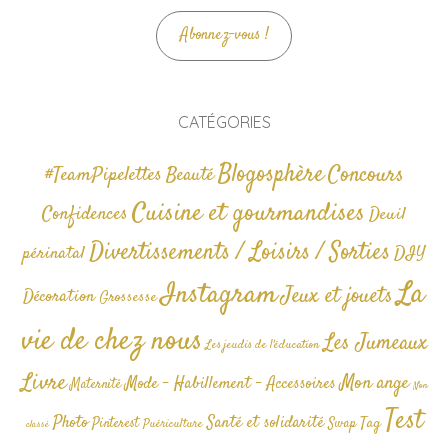
Abonnez-vous !
CATÉGORIES
Blogosphère
Concours
#TeamPipelettes
Beauté
Cuisine et gourmandises
Confidences
Deuil
Divertissements / Loisirs / Sorties
périnatal
DIY
La
Instagram
Jeux et jouets
Décoration
Grossesse
vie de chez nous
Les Jumeaux
Les jeudis de l'éducation
Livre
Mon ange
Mode - Habillement - Accessoires
Maternité
Non
Test
Photo
Santé et solidarité
Tag
Pinterest
Swap
Puériculture
classé