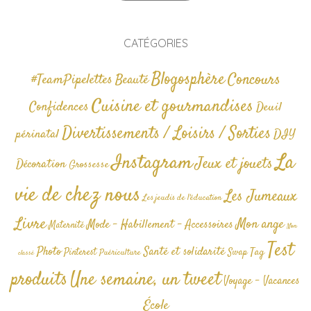
CATÉGORIES
Blogosphère
Concours
#TeamPipelettes
Beauté
Cuisine et gourmandises
Confidences
Deuil
Divertissements / Loisirs / Sorties
périnatal
DIY
La
Instagram
Jeux et jouets
Décoration
Grossesse
vie de chez nous
Les Jumeaux
Les jeudis de l'éducation
Livre
Mon ange
Mode - Habillement - Accessoires
Maternité
Non
Test
Photo
Santé et solidarité
Tag
Pinterest
Swap
Puériculture
classé
produits
Une semaine, un tweet
Voyage - Vacances
École