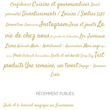
Cuisine et gourmandises
Confidences
Deuil
Divertissements / Loisirs / Sorties
périnatal
DIY
La
Instagram
Jeux et jouets
Décoration
Grossesse
vie de chez nous
Les Jumeaux
Les jeudis de l'éducation
Livre
Mon ange
Mode - Habillement - Accessoires
Maternité
Non
Test
Photo
Santé et solidarité
Tag
Pinterest
Swap
Puériculture
classé
produits
Une semaine, un tweet
Voyage - Vacances
École
RÉCEMMENT PUBLIÉS
Jack et le haricot magique au Lucernaire