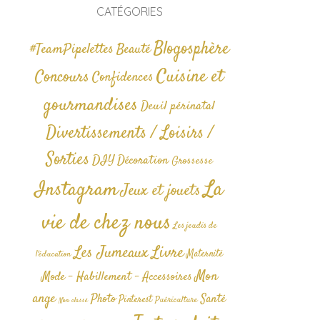
CATÉGORIES
Blogosphère
#TeamPipelettes
Beauté
Cuisine et
Concours
Confidences
gourmandises
Deuil périnatal
Divertissements / Loisirs /
Sorties
DIY
Décoration
Grossesse
La
Instagram
Jeux et jouets
vie de chez nous
Les jeudis de
Livre
Les Jumeaux
Maternité
l'éducation
Mon
Mode - Habillement - Accessoires
ange
Photo
Santé
Pinterest
Puériculture
Non classé