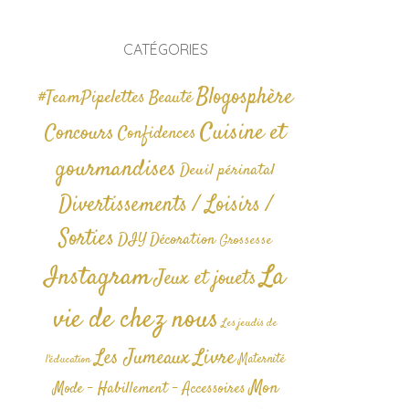
CATÉGORIES
Blogosphère
#TeamPipelettes
Beauté
Cuisine et
Concours
Confidences
gourmandises
Deuil périnatal
Divertissements / Loisirs /
Sorties
DIY
Décoration
Grossesse
La
Instagram
Jeux et jouets
vie de chez nous
Les jeudis de
Livre
Les Jumeaux
Maternité
l'éducation
Mon
Mode - Habillement - Accessoires