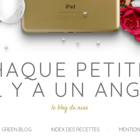
HAQUE PETIT
L Y A UN AN
le blog de nins
I GREEN BLOG
INDEX DES RECETTES
MENTION