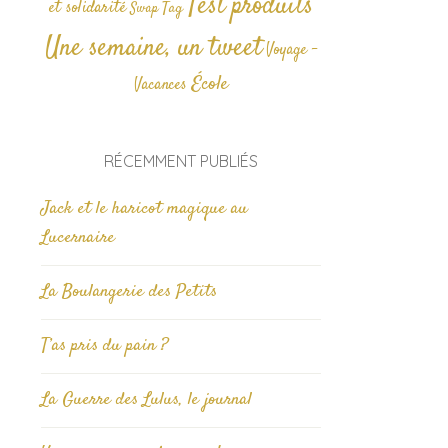
Test produits
et solidarité
Tag
Swap
Une semaine, un tweet
Voyage -
École
Vacances
RÉCEMMENT PUBLIÉS
Jack et le haricot magique au
Lucernaire
La Boulangerie des Petits
T’as pris du pain ?
La Guerre des Lulus, le journal