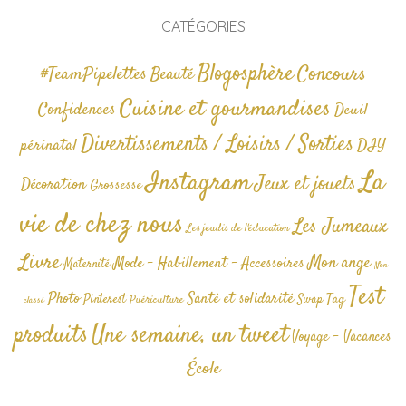
CATÉGORIES
Blogosphère
Concours
#TeamPipelettes
Beauté
Cuisine et gourmandises
Confidences
Deuil
Divertissements / Loisirs / Sorties
périnatal
DIY
La
Instagram
Jeux et jouets
Décoration
Grossesse
vie de chez nous
Les Jumeaux
Les jeudis de l'éducation
Livre
Mon ange
Mode - Habillement - Accessoires
Maternité
Non
Test
Photo
Santé et solidarité
Tag
Pinterest
Swap
Puériculture
classé
produits
Une semaine, un tweet
Voyage - Vacances
École