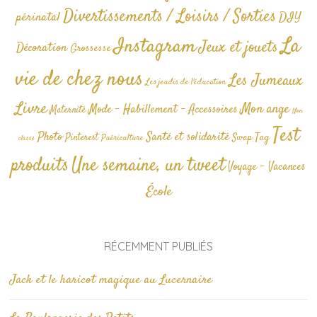
Divertissements / Loisirs / Sorties
périnatal
DIY
La
Instagram
Jeux et jouets
Décoration
Grossesse
vie de chez nous
Les Jumeaux
Les jeudis de l'éducation
Livre
Mon ange
Mode - Habillement - Accessoires
Maternité
Non
Test
Photo
Santé et solidarité
Tag
Pinterest
Swap
Puériculture
classé
produits
Une semaine, un tweet
Voyage - Vacances
École
RÉCEMMENT PUBLIÉS
Jack et le haricot magique au Lucernaire