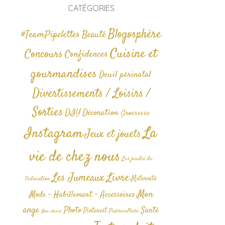
CATÉGORIES
Blogosphère
#TeamPipelettes
Beauté
Cuisine et
Concours
Confidences
gourmandises
Deuil périnatal
Divertissements / Loisirs /
Sorties
DIY
Décoration
Grossesse
La
Instagram
Jeux et jouets
vie de chez nous
Les jeudis de
Livre
Les Jumeaux
Maternité
l'éducation
Mon
Mode - Habillement - Accessoires
ange
Photo
Santé
Pinterest
Puériculture
Non classé