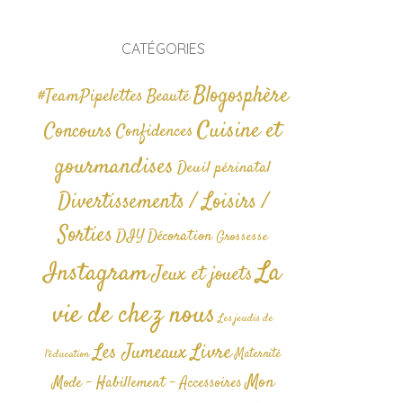
CATÉGORIES
Blogosphère
#TeamPipelettes
Beauté
Cuisine et
Concours
Confidences
gourmandises
Deuil périnatal
Divertissements / Loisirs /
Sorties
DIY
Décoration
Grossesse
La
Instagram
Jeux et jouets
vie de chez nous
Les jeudis de
Livre
Les Jumeaux
Maternité
l'éducation
Mon
Mode - Habillement - Accessoires