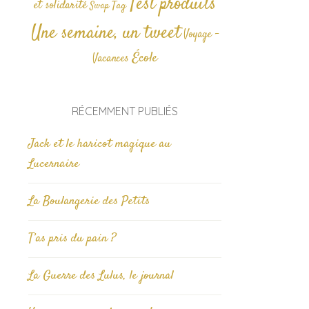
Test produits
et solidarité
Tag
Swap
Une semaine, un tweet
Voyage -
École
Vacances
RÉCEMMENT PUBLIÉS
Jack et le haricot magique au
Lucernaire
La Boulangerie des Petits
T’as pris du pain ?
La Guerre des Lulus, le journal