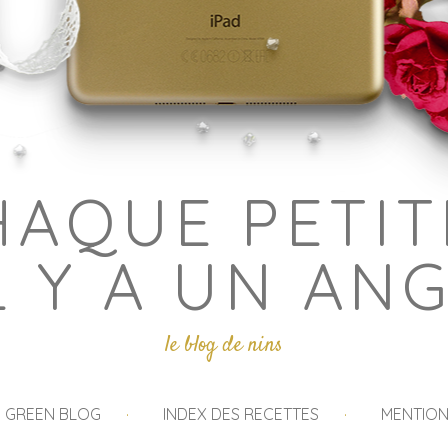
HAQUE PETIT
L Y A UN AN
le blog de nins
I GREEN BLOG
INDEX DES RECETTES
MENTION