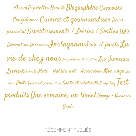
Blogosphère
Concours
#TeamPipelettes
Beauté
Cuisine et gourmandises
Confidences
Deuil
Divertissements / Loisirs / Sorties
périnatal
DIY
La
Instagram
Jeux et jouets
Décoration
Grossesse
vie de chez nous
Les Jumeaux
Les jeudis de l'éducation
Livre
Mon ange
Mode - Habillement - Accessoires
Maternité
Non
Test
Photo
Santé et solidarité
Tag
Pinterest
Swap
Puériculture
classé
produits
Une semaine, un tweet
Voyage - Vacances
École
RÉCEMMENT PUBLIÉS