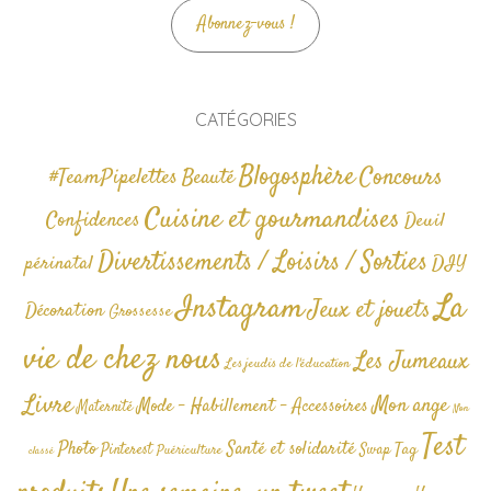
Abonnez-vous !
CATÉGORIES
Blogosphère
Concours
#TeamPipelettes
Beauté
Cuisine et gourmandises
Confidences
Deuil
Divertissements / Loisirs / Sorties
périnatal
DIY
La
Instagram
Jeux et jouets
Décoration
Grossesse
vie de chez nous
Les Jumeaux
Les jeudis de l'éducation
Livre
Mon ange
Mode - Habillement - Accessoires
Maternité
Non
Test
Photo
Santé et solidarité
Tag
Pinterest
Swap
Puériculture
classé