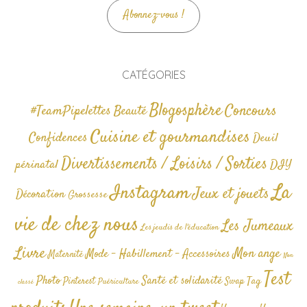
Abonnez-vous !
CATÉGORIES
Blogosphère
Concours
#TeamPipelettes
Beauté
Cuisine et gourmandises
Confidences
Deuil
Divertissements / Loisirs / Sorties
périnatal
DIY
La
Instagram
Jeux et jouets
Décoration
Grossesse
vie de chez nous
Les Jumeaux
Les jeudis de l'éducation
Livre
Mon ange
Mode - Habillement - Accessoires
Maternité
Non
Test
Photo
Santé et solidarité
Tag
Pinterest
Swap
Puériculture
classé