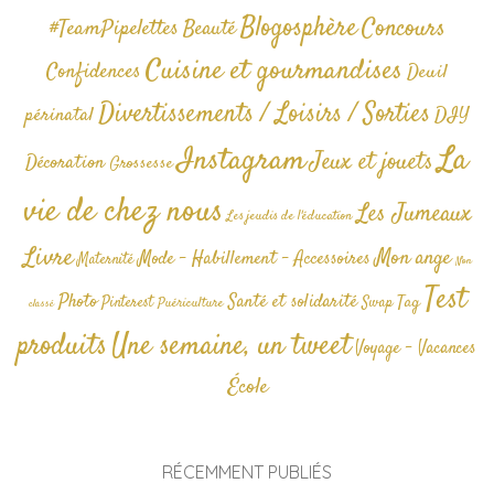
Blogosphère
Concours
#TeamPipelettes
Beauté
Cuisine et gourmandises
Confidences
Deuil
Divertissements / Loisirs / Sorties
périnatal
DIY
La
Instagram
Jeux et jouets
Décoration
Grossesse
vie de chez nous
Les Jumeaux
Les jeudis de l'éducation
Livre
Mon ange
Mode - Habillement - Accessoires
Maternité
Non
Test
Photo
Santé et solidarité
Tag
Pinterest
Swap
Puériculture
classé
produits
Une semaine, un tweet
Voyage - Vacances
École
RÉCEMMENT PUBLIÉS