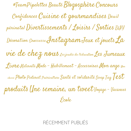
Blogosphère
Concours
#TeamPipelettes
Beauté
Cuisine et gourmandises
Confidences
Deuil
Divertissements / Loisirs / Sorties
périnatal
DIY
La
Instagram
Jeux et jouets
Décoration
Grossesse
vie de chez nous
Les Jumeaux
Les jeudis de l'éducation
Livre
Mon ange
Mode - Habillement - Accessoires
Maternité
Non
Test
Photo
Santé et solidarité
Tag
Pinterest
Swap
Puériculture
classé
produits
Une semaine, un tweet
Voyage - Vacances
École
RÉCEMMENT PUBLIÉS