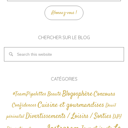
mail
Abonnez-vous !
CHERCHER SUR LE BLOG
CATÉGORIES
Blogosphère
Concours
#TeamPipelettes
Beauté
Cuisine et gourmandises
Confidences
Deuil
Divertissements / Loisirs / Sorties
périnatal
DIY