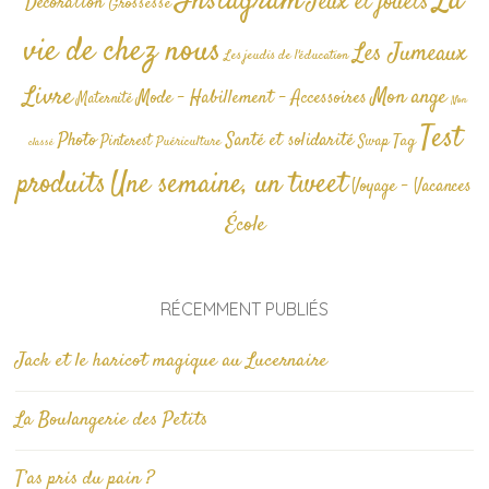
La
Instagram
Jeux et jouets
Décoration
Grossesse
vie de chez nous
Les Jumeaux
Les jeudis de l'éducation
Livre
Mon ange
Mode - Habillement - Accessoires
Maternité
Non
Test
Photo
Santé et solidarité
Tag
Pinterest
Swap
Puériculture
classé
produits
Une semaine, un tweet
Voyage - Vacances
École
RÉCEMMENT PUBLIÉS
Jack et le haricot magique au Lucernaire
La Boulangerie des Petits
T’as pris du pain ?