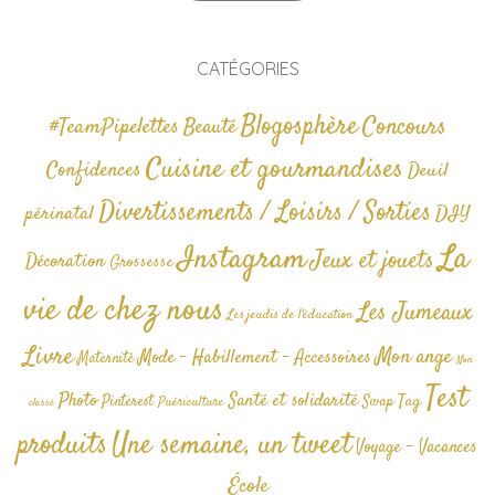
CATÉGORIES
Blogosphère
Concours
#TeamPipelettes
Beauté
Cuisine et gourmandises
Confidences
Deuil
Divertissements / Loisirs / Sorties
périnatal
DIY
La
Instagram
Jeux et jouets
Décoration
Grossesse
vie de chez nous
Les Jumeaux
Les jeudis de l'éducation
Livre
Mon ange
Mode - Habillement - Accessoires
Maternité
Non
Test
Photo
Santé et solidarité
Tag
Pinterest
Swap
Puériculture
classé
produits
Une semaine, un tweet
Voyage - Vacances
École