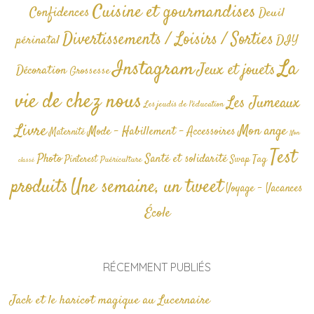
Cuisine et gourmandises
Confidences
Deuil
Divertissements / Loisirs / Sorties
périnatal
DIY
La
Instagram
Jeux et jouets
Décoration
Grossesse
vie de chez nous
Les Jumeaux
Les jeudis de l'éducation
Livre
Mon ange
Mode - Habillement - Accessoires
Maternité
Non
Test
Photo
Santé et solidarité
Tag
Pinterest
Swap
Puériculture
classé
produits
Une semaine, un tweet
Voyage - Vacances
École
RÉCEMMENT PUBLIÉS
Jack et le haricot magique au Lucernaire