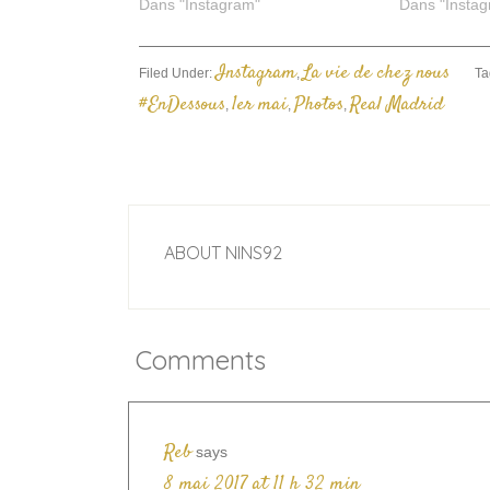
Dans "Instagram"
Dans "Instag
Instagram
La vie de chez nous
Filed Under:
,
Ta
#EnDessous
1er mai
Photos
Real Madrid
,
,
,
ABOUT
NINS92
Comments
Reb
says
8 mai 2017 at 11 h 32 min