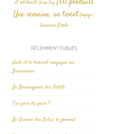
Test produits
et solidarité
Tag
Swap
Une semaine, un tweet
Voyage -
École
Vacances
RÉCEMMENT PUBLIÉS
Jack et le haricot magique au
Lucernaire
La Boulangerie des Petits
T’as pris du pain ?
La Guerre des Lulus, le journal