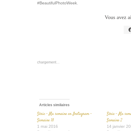
#BeautifulPhotoWeek.
Vous avez a
C
p
p
s
F
d
u
n
chargement…
f
Articles similaires
Série – Ma semaine en Instagram –
Série – Ma sem
Semaine 18
Semaine 2
1 mai 2016
14 janvier 2