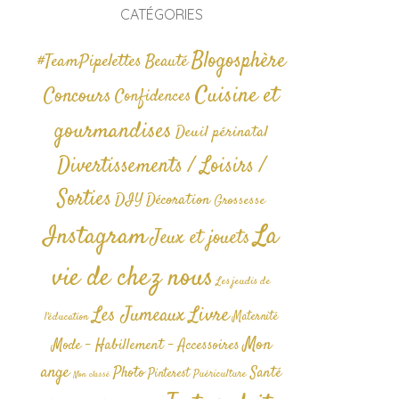
CATÉGORIES
Blogosphère
#TeamPipelettes
Beauté
Cuisine et
Concours
Confidences
gourmandises
Deuil périnatal
Divertissements / Loisirs /
Sorties
DIY
Décoration
Grossesse
La
Instagram
Jeux et jouets
vie de chez nous
Les jeudis de
Livre
Les Jumeaux
Maternité
l'éducation
Mon
Mode - Habillement - Accessoires
ange
Photo
Santé
Pinterest
Puériculture
Non classé