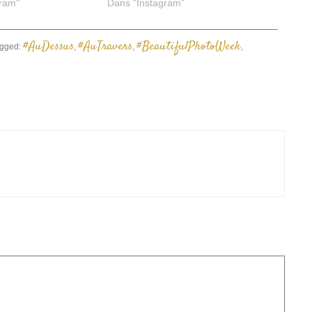
ram"
Dans "Instagram"
#AuDessus
#AuTravers
#BeautifulPhotoWeek
gged:
,
,
,