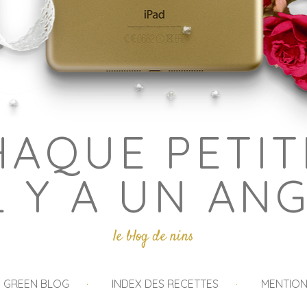
HAQUE PETIT
L Y A UN AN
le blog de nins
I GREEN BLOG
INDEX DES RECETTES
MENTION