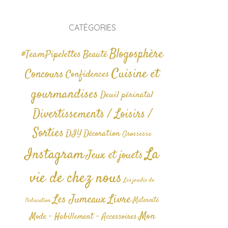
CATÉGORIES
Blogosphère
#TeamPipelettes
Beauté
Cuisine et
Concours
Confidences
gourmandises
Deuil périnatal
Divertissements / Loisirs /
Sorties
DIY
Décoration
Grossesse
La
Instagram
Jeux et jouets
vie de chez nous
Les jeudis de
Livre
Les Jumeaux
Maternité
l'éducation
Mon
Mode - Habillement - Accessoires