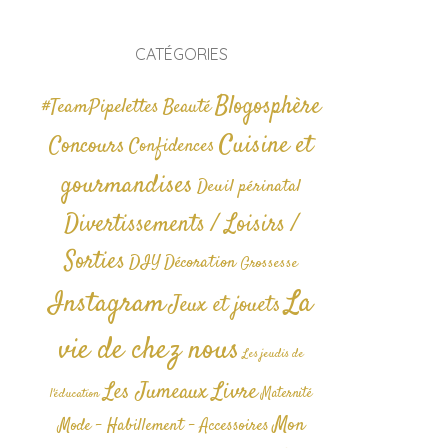
CATÉGORIES
Blogosphère
#TeamPipelettes
Beauté
Cuisine et
Concours
Confidences
gourmandises
Deuil périnatal
Divertissements / Loisirs /
Sorties
DIY
Décoration
Grossesse
La
Instagram
Jeux et jouets
vie de chez nous
Les jeudis de
Livre
Les Jumeaux
Maternité
l'éducation
Mon
Mode - Habillement - Accessoires