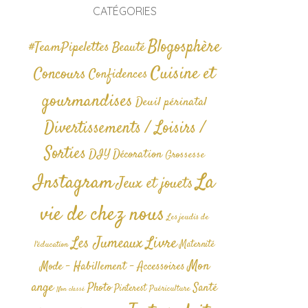
CATÉGORIES
Blogosphère
#TeamPipelettes
Beauté
Cuisine et
Concours
Confidences
gourmandises
Deuil périnatal
Divertissements / Loisirs /
Sorties
DIY
Décoration
Grossesse
La
Instagram
Jeux et jouets
vie de chez nous
Les jeudis de
Livre
Les Jumeaux
Maternité
l'éducation
Mon
Mode - Habillement - Accessoires
ange
Photo
Santé
Pinterest
Puériculture
Non classé