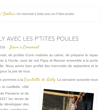
 / Sorties
/
Un mercredi à Gally avec les P’tites poules
Y AVEC LES P’TITES POULES
Leave a Comment
016
·
redi, de profiter d’une matinée au calme, de préparer le repas
ants à l’école, ravis de voir Papa et Maman ensemble à la porte
lle. Nous avons bien profité des mercredis de septembre et le
pour la joie de tous.
Cueillette de Gally
 des pommes à la
. La semaine suivante nous
la cueillette, côté
 de Parisiens et de
 1917 les terres de
 de développer des
poules pondeuses,