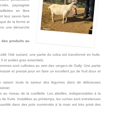
coles, paysagiste
eillettes en libre
t leur savoir-faire
rique de la ferme et
 dans une démarche
t des produits au
olté l’été suivant, une partie du colza est transformé en huile.
 3 et acides gras essentiels.
ommes sont cultivées au sein des vergers de Gally. Une partie
ramassé et pressé pour en faire un excellent jus de fruit doux et
e saison toute la saveur des légumes dans de délicieuses
sinier.
s au niveau de la cueillette. Les abeilles, indispensables à la
es de fruits. Installées au printemps, les ruches sont entretenues
 quantité dans des pots numérotés à la main est très prisé des