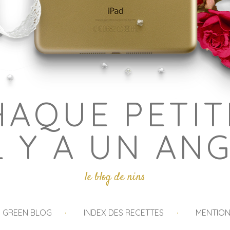
HAQUE PETIT
L Y A UN AN
le blog de nins
I GREEN BLOG
INDEX DES RECETTES
MENTION