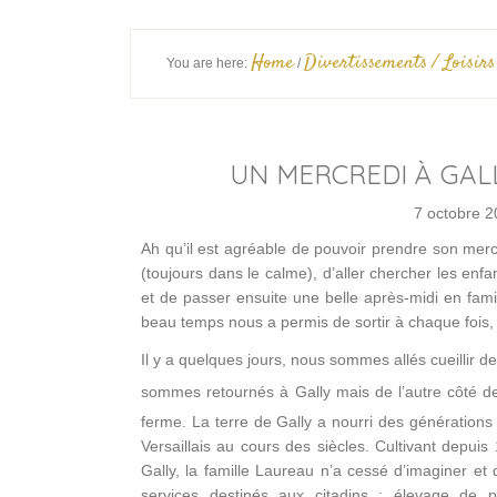
Home
Divertissements / Loisirs
You are here:
/
UN MERCREDI À GALL
7 octobre 2
Ah qu’il est agréable de pouvoir prendre son merc
(toujours dans le calme), d’aller chercher les enf
et de passer ensuite une belle après-midi en fami
beau temps nous a permis de sortir à chaque fois, 
Il y a quelques jours, nous sommes allés cueillir
sommes retournés
à Gally mais de l’autre côté de 
ferme. La terre de Gally a nourri des générations
Versaillais au cours des siècles. Cultivant depuis
Gally, la famille Laureau n’a cessé d’imaginer et
services destinés aux citadins : élevage de 