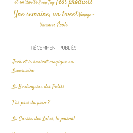
Test produits
et solidarité
Tag
Swap
Une semaine, un tweet
Voyage -
École
Vacances
RÉCEMMENT PUBLIÉS
Jack et le haricot magique au
Lucernaire
La Boulangerie des Petits
T’as pris du pain ?
La Guerre des Lulus, le journal