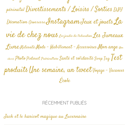
Divertissements / Loisirs / Sorties
périnatal
DIY
La
Instagram
Jeux et jouets
Décoration
Grossesse
vie de chez nous
Les Jumeaux
Les jeudis de l'éducation
Livre
Mon ange
Mode - Habillement - Accessoires
Maternité
Non
Test
Photo
Santé et solidarité
Tag
Pinterest
Swap
Puériculture
classé
produits
Une semaine, un tweet
Voyage - Vacances
École
RÉCEMMENT PUBLIÉS
Jack et le haricot magique au Lucernaire