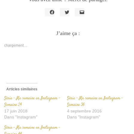
Cliquez
Cliquez
Cliquer
pour
pour
pour
partager
partager
envoyer
sur
sur
un
Facebook(ouvre
J’aime ça :
Twitter(ouvre
lien
dans
dans
par
une
une
e-
nouvelle
nouvelle
mail
chargement…
fenêtre)
fenêtre)
à
un
ami(ouvre
dans
une
nouvelle
fenêtre)
Articles similaires
Série – Ma semaine en Instagram –
Série – Ma semaine en Instagram –
Semaine 24
Semaine 36
17 juin 2018
4 septembre 2016
Dans "Instagram"
Dans "Instagram"
Série – Ma semaine en Instagram –