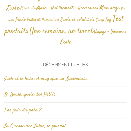
Livre
Mon ange
Mode - Habillement - Accessoires
Maternité
Non
Test
Photo
Santé et solidarité
Tag
Pinterest
Swap
Puériculture
classé
produits
Une semaine, un tweet
Voyage - Vacances
École
RÉCEMMENT PUBLIÉS
Jack et le haricot magique au Lucernaire
La Boulangerie des Petits
T’as pris du pain ?
La Guerre des Lulus, le journal