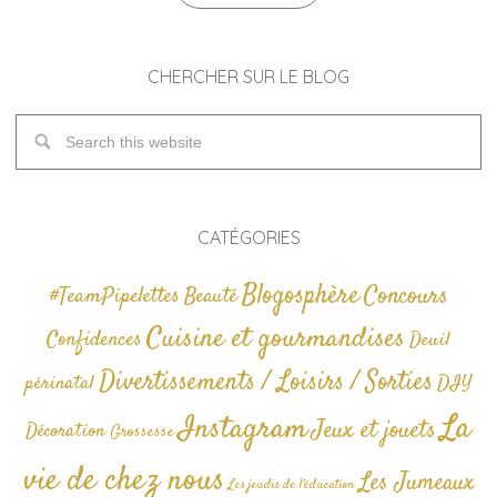
CHERCHER SUR LE BLOG
CATÉGORIES
Blogosphère
Concours
#TeamPipelettes
Beauté
Cuisine et gourmandises
Confidences
Deuil
Divertissements / Loisirs / Sorties
périnatal
DIY
La
Instagram
Jeux et jouets
Décoration
Grossesse
vie de chez nous
Les Jumeaux
Les jeudis de l'éducation