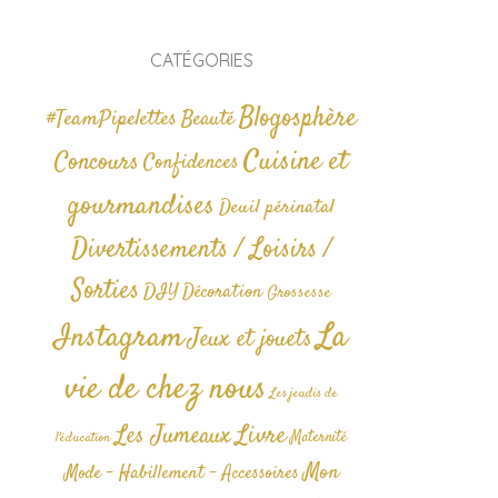
CATÉGORIES
Blogosphère
#TeamPipelettes
Beauté
Cuisine et
Concours
Confidences
gourmandises
Deuil périnatal
Divertissements / Loisirs /
Sorties
DIY
Décoration
Grossesse
La
Instagram
Jeux et jouets
vie de chez nous
Les jeudis de
Livre
Les Jumeaux
Maternité
l'éducation
Mon
Mode - Habillement - Accessoires