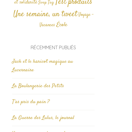
Test produits
et solidarité
Tag
Swap
Une semaine, un tweet
Voyage -
École
Vacances
RÉCEMMENT PUBLIÉS
Jack et le haricot magique au
Lucernaire
La Boulangerie des Petits
T’as pris du pain ?
La Guerre des Lulus, le journal