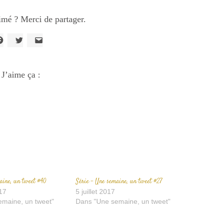
imé ? Merci de partager.
liquez
Cliquez
Cliquer
our
pour
pour
artager
partager
envoyer
ur
sur
un
acebook(ouvre
J’aime ça :
Twitter(ouvre
lien
ans
dans
par
ne
une
e-
ouvelle
nouvelle
mail
enêtre)
fenêtre)
à
un
ami(ouvre
dans
une
nouvelle
fenêtre)
aine, un tweet #40
Série – Une semaine, un tweet #27
17
5 juillet 2017
maine, un tweet"
Dans "Une semaine, un tweet"