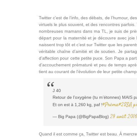
Twitter c’est de l’info, des débats, de l’humour, d
virtuels le plus souvent, et des rencontres parfois.
nombreuses mamans dans ma TL, je suis de près l
départ pour la maternité et je découvre avec joie 
naissent trop tôt et c’est sur Twitter que les parent
véritable chaîne d’amitié et de soutien. Je part
d’affection pour cette petite puce. Son Papa a pa
d’accouchement prématuré et peu de temps après 
tient au courant de l’évolution de leur petite cham
J 40
Retour de l’oxygène (tu m’étonnes) MAIS p
#Préma
#25SA
p
Et on est à 1,260 kg, paf !
29 août 201
— Big Papa (@BigPapaBlog)
Quand il est comme ça, Twitter est beau. À mercre