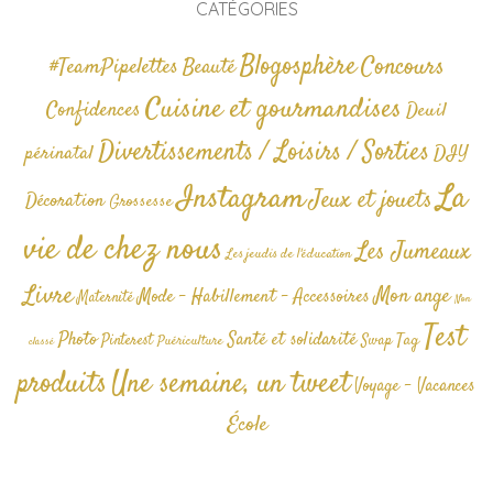
CATÉGORIES
Blogosphère
Concours
#TeamPipelettes
Beauté
Cuisine et gourmandises
Confidences
Deuil
Divertissements / Loisirs / Sorties
périnatal
DIY
La
Instagram
Jeux et jouets
Décoration
Grossesse
vie de chez nous
Les Jumeaux
Les jeudis de l'éducation
Livre
Mon ange
Mode - Habillement - Accessoires
Maternité
Non
Test
Photo
Santé et solidarité
Tag
Pinterest
Swap
Puériculture
classé
produits
Une semaine, un tweet
Voyage - Vacances
École