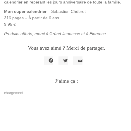
calendrier en repérant les jours anniversaire de toute la famille.
Mon super calendrier
– Sébastien Chébret
316 pages – À partir de 6 ans
9,95 €
Produits offerts, merci à Gründ Jeunesse et à Florence.
Vous avez aimé ? Merci de partager.
Cliquez
Cliquez
Cliquer
pour
pour
pour
partager
partager
envoyer
sur
sur
un
Facebook(ouvre
J’aime ça :
Twitter(ouvre
lien
dans
dans
par
une
une
e-
nouvelle
nouvelle
mail
chargement…
fenêtre)
fenêtre)
à
un
ami(ouvre
dans
une
nouvelle
fenêtre)