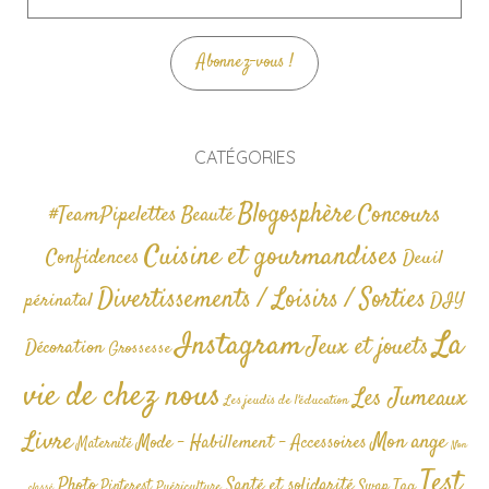
mail
Abonnez-vous !
CATÉGORIES
Blogosphère
Concours
#TeamPipelettes
Beauté
Cuisine et gourmandises
Confidences
Deuil
Divertissements / Loisirs / Sorties
périnatal
DIY
La
Instagram
Jeux et jouets
Décoration
Grossesse
vie de chez nous
Les Jumeaux
Les jeudis de l'éducation
Livre
Mon ange
Mode - Habillement - Accessoires
Maternité
Non
Test
Photo
Santé et solidarité
Tag
Pinterest
Swap
Puériculture
classé