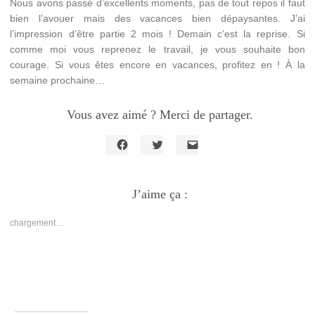
Nous avons passé d’excellents moments, pas de tout repos il faut
bien l’avouer mais des vacances bien dépaysantes. J’ai
l’impression d’être partie 2 mois ! Demain c’est la reprise. Si
comme moi vous reprenez le travail, je vous souhaite bon
courage. Si vous êtes encore en vacances, profitez en ! À la
semaine prochaine…
Vous avez aimé ? Merci de partager.
Cliquez
Cliquez
Cliquer
pour
pour
pour
partager
partager
envoyer
sur
sur
un
Facebook(ouvre
J’aime ça :
Twitter(ouvre
lien
dans
dans
par
une
une
e-
nouvelle
nouvelle
mail
chargement…
fenêtre)
fenêtre)
à
un
ami(ouvre
dans
une
nouvelle
fenêtre)