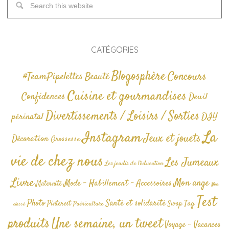
CATÉGORIES
Blogosphère
Concours
#TeamPipelettes
Beauté
Cuisine et gourmandises
Confidences
Deuil
Divertissements / Loisirs / Sorties
périnatal
DIY
La
Instagram
Jeux et jouets
Décoration
Grossesse
vie de chez nous
Les Jumeaux
Les jeudis de l'éducation
Livre
Mon ange
Mode - Habillement - Accessoires
Maternité
Non
Test
Photo
Santé et solidarité
Tag
Pinterest
Swap
Puériculture
classé
produits
Une semaine, un tweet
Voyage - Vacances