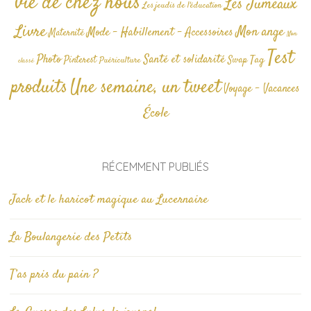
vie de chez nous
Les Jumeaux
Les jeudis de l'éducation
Livre
Mon ange
Mode - Habillement - Accessoires
Maternité
Non
Test
Photo
Santé et solidarité
Tag
Pinterest
Swap
Puériculture
classé
produits
Une semaine, un tweet
Voyage - Vacances
École
RÉCEMMENT PUBLIÉS
Jack et le haricot magique au Lucernaire
La Boulangerie des Petits
T’as pris du pain ?