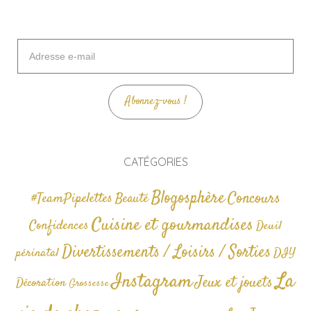
Adresse
e-
mail
Abonnez-vous !
CATÉGORIES
Blogosphère
Concours
#TeamPipelettes
Beauté
Cuisine et gourmandises
Confidences
Deuil
Divertissements / Loisirs / Sorties
périnatal
DIY
La
Instagram
Jeux et jouets
Décoration
Grossesse