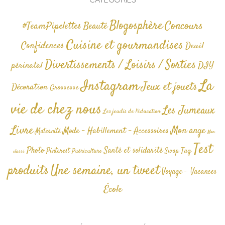
Blogosphère
Concours
#TeamPipelettes
Beauté
Cuisine et gourmandises
Confidences
Deuil
Divertissements / Loisirs / Sorties
périnatal
DIY
La
Instagram
Jeux et jouets
Décoration
Grossesse
vie de chez nous
Les Jumeaux
Les jeudis de l'éducation
Livre
Mon ange
Mode - Habillement - Accessoires
Maternité
Non
Test
Photo
Santé et solidarité
Tag
Pinterest
Swap
Puériculture
classé
produits
Une semaine, un tweet
Voyage - Vacances
École