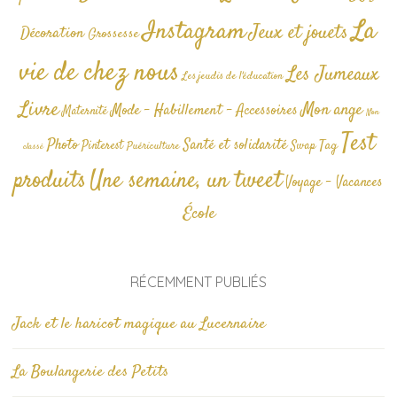
La
Instagram
Jeux et jouets
Décoration
Grossesse
vie de chez nous
Les Jumeaux
Les jeudis de l'éducation
Livre
Mon ange
Mode - Habillement - Accessoires
Maternité
Non
Test
Photo
Santé et solidarité
Tag
Pinterest
Swap
Puériculture
classé
produits
Une semaine, un tweet
Voyage - Vacances
École
RÉCEMMENT PUBLIÉS
Jack et le haricot magique au Lucernaire
La Boulangerie des Petits