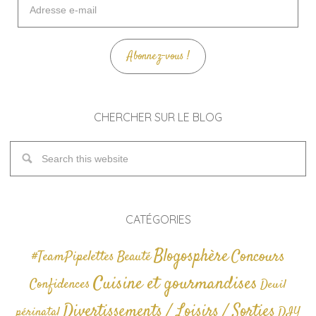
e-
mail
Abonnez-vous !
CHERCHER SUR LE BLOG
CATÉGORIES
Blogosphère
Concours
#TeamPipelettes
Beauté
Cuisine et gourmandises
Confidences
Deuil
Divertissements / Loisirs / Sorties
périnatal
DIY