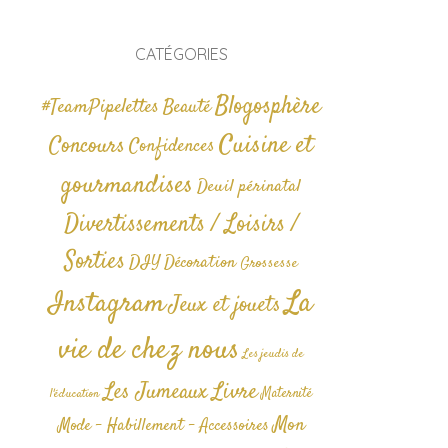
CATÉGORIES
Blogosphère
#TeamPipelettes
Beauté
Cuisine et
Concours
Confidences
gourmandises
Deuil périnatal
Divertissements / Loisirs /
Sorties
DIY
Décoration
Grossesse
La
Instagram
Jeux et jouets
vie de chez nous
Les jeudis de
Livre
Les Jumeaux
Maternité
l'éducation
Mon
Mode - Habillement - Accessoires