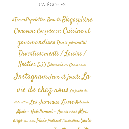
CATÉGORIES
Blogosphère
#TeamPipelettes
Beauté
Cuisine et
Concours
Confidences
gourmandises
Deuil périnatal
Divertissements / Loisirs /
Sorties
DIY
Décoration
Grossesse
La
Instagram
Jeux et jouets
vie de chez nous
Les jeudis de
Livre
Les Jumeaux
Maternité
l'éducation
Mon
Mode - Habillement - Accessoires
ange
Photo
Santé
Pinterest
Puériculture
Non classé