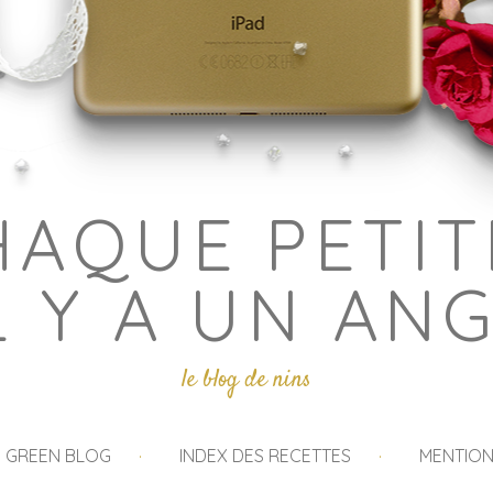
HAQUE PETIT
L Y A UN AN
le blog de nins
I GREEN BLOG
INDEX DES RECETTES
MENTION