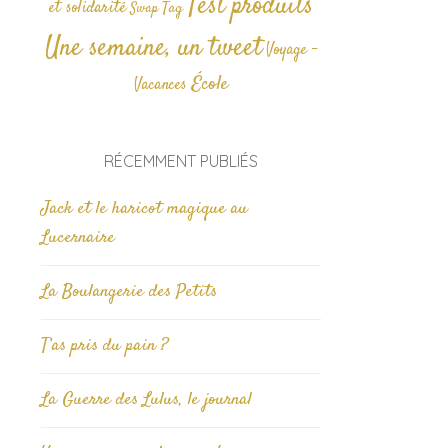
Test produits
et solidarité
Tag
Swap
Une semaine, un tweet
Voyage -
École
Vacances
RÉCEMMENT PUBLIÉS
Jack et le haricot magique au
Lucernaire
La Boulangerie des Petits
T’as pris du pain ?
La Guerre des Lulus, le journal