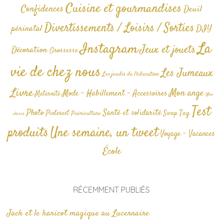
Cuisine et gourmandises
Confidences
Deuil
Divertissements / Loisirs / Sorties
périnatal
DIY
La
Instagram
Jeux et jouets
Décoration
Grossesse
vie de chez nous
Les Jumeaux
Les jeudis de l'éducation
Livre
Mon ange
Mode - Habillement - Accessoires
Maternité
Non
Test
Photo
Santé et solidarité
Tag
Pinterest
Swap
Puériculture
classé
produits
Une semaine, un tweet
Voyage - Vacances
École
RÉCEMMENT PUBLIÉS
Jack et le haricot magique au Lucernaire