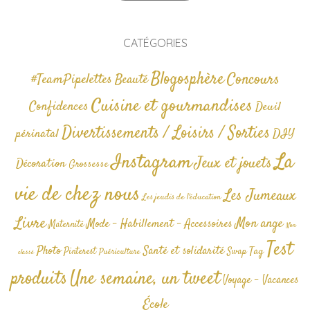
CATÉGORIES
Blogosphère
Concours
#TeamPipelettes
Beauté
Cuisine et gourmandises
Confidences
Deuil
Divertissements / Loisirs / Sorties
périnatal
DIY
La
Instagram
Jeux et jouets
Décoration
Grossesse
vie de chez nous
Les Jumeaux
Les jeudis de l'éducation
Livre
Mon ange
Mode - Habillement - Accessoires
Maternité
Non
Test
Photo
Santé et solidarité
Tag
Pinterest
Swap
Puériculture
classé
produits
Une semaine, un tweet
Voyage - Vacances
École