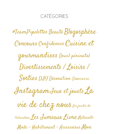
CATÉGORIES
Blogosphère
#TeamPipelettes
Beauté
Cuisine et
Concours
Confidences
gourmandises
Deuil périnatal
Divertissements / Loisirs /
Sorties
DIY
Décoration
Grossesse
La
Instagram
Jeux et jouets
vie de chez nous
Les jeudis de
Livre
Les Jumeaux
Maternité
l'éducation
Mon
Mode - Habillement - Accessoires