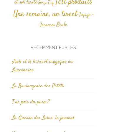
Test produits
et solidarité
Tag
Swap
Une semaine, un tweet
Voyage -
École
Vacances
RÉCEMMENT PUBLIÉS
Jack et le haricot magique au
Lucernaire
La Boulangerie des Petits
T’as pris du pain ?
La Guerre des Lulus, le journal