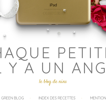
HAQUE PETIT
L Y A UN AN
le blog de nins
I GREEN BLOG
INDEX DES RECETTES
MENTION