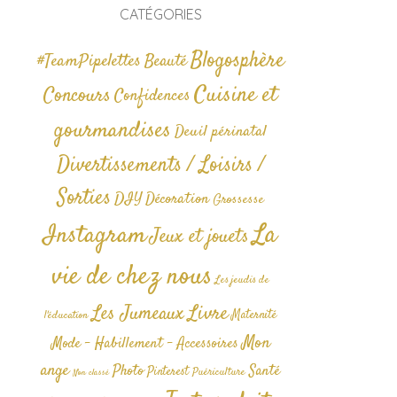
CATÉGORIES
Blogosphère
#TeamPipelettes
Beauté
Cuisine et
Concours
Confidences
gourmandises
Deuil périnatal
Divertissements / Loisirs /
Sorties
DIY
Décoration
Grossesse
La
Instagram
Jeux et jouets
vie de chez nous
Les jeudis de
Livre
Les Jumeaux
Maternité
l'éducation
Mon
Mode - Habillement - Accessoires
ange
Photo
Santé
Pinterest
Puériculture
Non classé