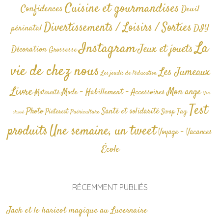
Cuisine et gourmandises
Confidences
Deuil
Divertissements / Loisirs / Sorties
périnatal
DIY
La
Instagram
Jeux et jouets
Décoration
Grossesse
vie de chez nous
Les Jumeaux
Les jeudis de l'éducation
Livre
Mon ange
Mode - Habillement - Accessoires
Maternité
Non
Test
Photo
Santé et solidarité
Tag
Pinterest
Swap
Puériculture
classé
produits
Une semaine, un tweet
Voyage - Vacances
École
RÉCEMMENT PUBLIÉS
Jack et le haricot magique au Lucernaire