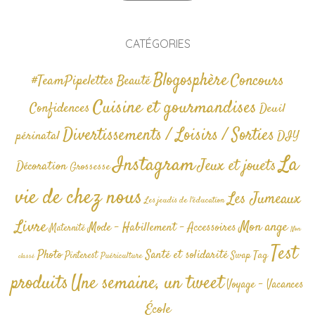
CATÉGORIES
Blogosphère
Concours
#TeamPipelettes
Beauté
Cuisine et gourmandises
Confidences
Deuil
Divertissements / Loisirs / Sorties
périnatal
DIY
La
Instagram
Jeux et jouets
Décoration
Grossesse
vie de chez nous
Les Jumeaux
Les jeudis de l'éducation
Livre
Mon ange
Mode - Habillement - Accessoires
Maternité
Non
Test
Photo
Santé et solidarité
Tag
Pinterest
Swap
Puériculture
classé
produits
Une semaine, un tweet
Voyage - Vacances
École