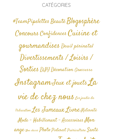
CATÉGORIES
Blogosphère
#TeamPipelettes
Beauté
Cuisine et
Concours
Confidences
gourmandises
Deuil périnatal
Divertissements / Loisirs /
Sorties
DIY
Décoration
Grossesse
La
Instagram
Jeux et jouets
vie de chez nous
Les jeudis de
Livre
Les Jumeaux
Maternité
l'éducation
Mon
Mode - Habillement - Accessoires
ange
Photo
Santé
Pinterest
Puériculture
Non classé