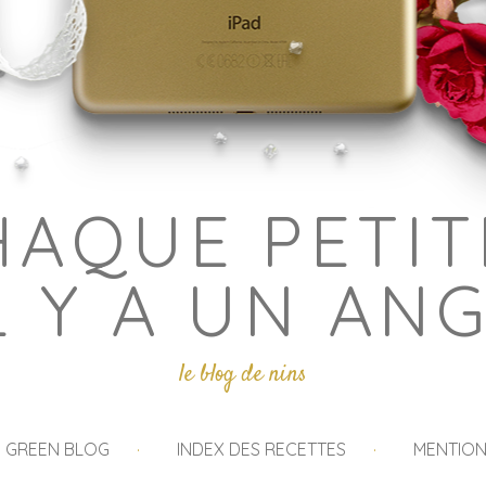
HAQUE PETIT
L Y A UN AN
le blog de nins
I GREEN BLOG
INDEX DES RECETTES
MENTION