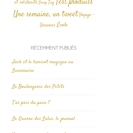
Test produits
et solidarité
Tag
Swap
Une semaine, un tweet
Voyage -
École
Vacances
RÉCEMMENT PUBLIÉS
Jack et le haricot magique au
Lucernaire
La Boulangerie des Petits
T’as pris du pain ?
La Guerre des Lulus, le journal