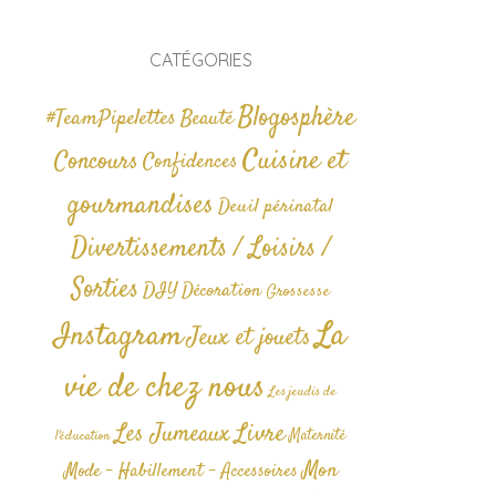
CATÉGORIES
Blogosphère
#TeamPipelettes
Beauté
Cuisine et
Concours
Confidences
gourmandises
Deuil périnatal
Divertissements / Loisirs /
Sorties
DIY
Décoration
Grossesse
La
Instagram
Jeux et jouets
vie de chez nous
Les jeudis de
Livre
Les Jumeaux
Maternité
l'éducation
Mon
Mode - Habillement - Accessoires