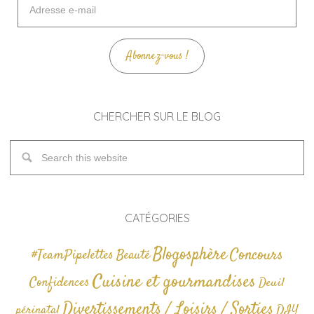
e-
mail
Abonnez-vous !
CHERCHER SUR LE BLOG
CATÉGORIES
Blogosphère
Concours
#TeamPipelettes
Beauté
Cuisine et gourmandises
Confidences
Deuil
Divertissements / Loisirs / Sorties
périnatal
DIY